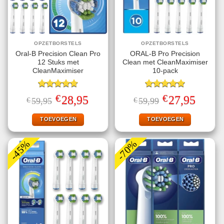
OPZETBORSTELS
OPZETBORSTELS
Oral-B Precision Clean Pro
ORAL-B Pro Precision
12 Stuks met
Clean met CleanMaximiser
CleanMaximiser
10-pack
Gewaardeerd
Gewaardeerd
€
€
Oorspronkelijke
Huidige
Oorspronkelijke
Huidige
28,95
27,95
€
59,95
€
59,99
4.75
uit 5
5.00
uit 5
prijs
prijs
prijs
prijs
was:
is:
was:
is:
€59,95.
€28,95.
€59,99.
€27,95.
TOEVOEGEN
TOEVOEGEN
-45%
-70%