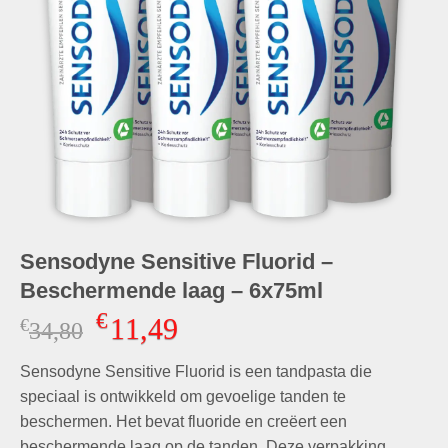
Sensodyne Sensitive Fluorid –
Beschermende laag – 6x75ml
€
11,49
€
Oorspronkelijke
Huidige
34,80
prijs
prijs
Sensodyne Sensitive Fluorid is een tandpasta die
was:
is:
€34,80.
€11,49.
speciaal is ontwikkeld om gevoelige tanden te
beschermen. Het bevat fluoride en creëert een
beschermende laag op de tanden. Deze verpakking