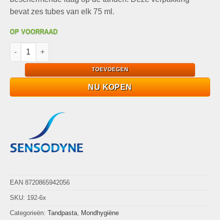
bevat zes tubes van elk 75 ml.
OP VOORRAAD
Sensodyne Sensitive Fluorid - Beschermende laag - 6x75ml aa
TOEVOEGEN
NU KOPEN
EAN 8720865942056
SKU:
192-6x
Categorieën:
Tandpasta
,
Mondhygiëne