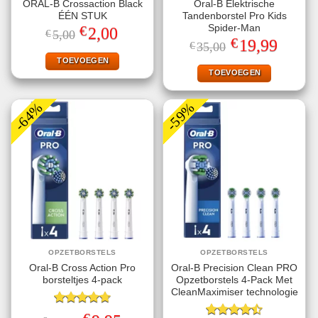
ORAL-B Crossaction Black
Oral-B Elektrische
ÉÉN STUK
Tandenborstel Pro Kids
€
Spider-Man
Oorspronkelijke
Huidige
2,00
€
5,00
prijs
prijs
€
Oorspronkelijke
Huidige
19,99
€
35,00
was:
is:
prijs
prijs
€5,00.
€2,00.
TOEVOEGEN
was:
is:
€35,00.
€19,99.
TOEVOEGEN
-64%
-59%
OPZETBORSTELS
OPZETBORSTELS
Oral-B Cross Action Pro
Oral-B Precision Clean PRO
borsteltjes 4-pack
Opzetborstels 4-Pack Met
CleanMaximiser technologie
Gewaardeerd
Oorspronkelijke
Huidige