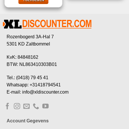
€69,99.
€32,95.
Rozenbogerd 3A-Hal 7
5301 KD Zaltbommel
KvK: 84848162
BTW: NL863410303B01
Tel.: (0418) 79 45 41
Whatsapp: +31418794541
E-mail: info@xldiscounter.com
Account Gegevens