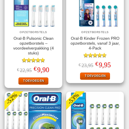
OPZETBORSTELS
OPZETBORSTELS
Oral-B Pulsonic Clean
Oral-B Kinder Frozen PRO
opzetborstels –
opzetborstels, vanaf 3 jaar,
voordeelverpakking (4
4-Pack
stuks)
Gewaardeerd
€
Oorspronkelijke
Huidige
9,95
€
23,95
4.67
uit 5
Gewaardeerd
prijs
prijs
€
Oorspronkelijke
Huidige
9,90
€
22,95
4.87
uit 5
was:
is:
prijs
prijs
€23,95.
€9,95.
TOEVOEGEN
was:
is:
€22,95.
€9,90.
TOEVOEGEN
-52%
-53%