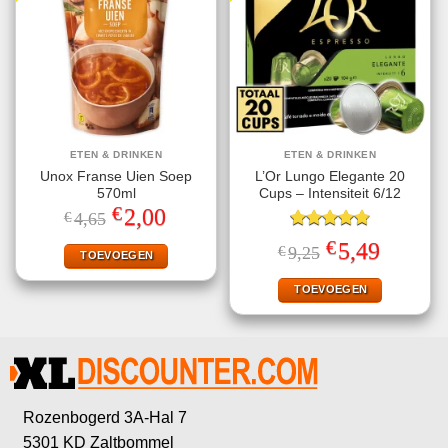
ETEN & DRINKEN
ETEN & DRINKEN
Unox Franse Uien Soep
L’Or Lungo Elegante 20
570ml
Cups – Intensiteit 6/12
€
Oorspronkelijke
Huidige
2,00
€
4,65
prijs
prijs
was:
is:
Gewaardeerd
€
Oorspronkelijke
Huidige
5,49
€
9,25
€4,65.
€2,00.
TOEVOEGEN
4.80
uit 5
prijs
prijs
was:
is:
€9,25.
€5,49.
TOEVOEGEN
Rozenbogerd 3A-Hal 7
5301 KD Zaltbommel