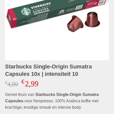
Starbucks Single-Origin Sumatra
Capsules 10x | intensiteit 10
€
2,99
€
Oorspronkelijke
Huidige
4,99
prijs
prijs
Geniet thuis van
was:
Starbucks Single-Origin Sumatra
is:
€4,99.
€2,99.
Capsules
voor Nespresso. 100% Arabica koffie met
krachtige, kruidige smaak en intense body.