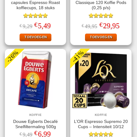
capsules Espresso Roast
Classique 120 Koffie Pods
koffiecups, 18 stuks
(0,25 p/s)
Gewaardeerd
Gewaardeerd
€
€
Oorspronkelijke
Huidige
Oorspronkelijke
Huidige
5,49
29,95
€
9,29
€
49,95
5.00
uit 5
5.00
uit 5
prijs
prijs
prijs
prijs
was:
is:
was:
is:
€9,29.
€5,49.
€49,95.
€29,95.
TOEVOEGEN
TOEVOEGEN
-26%
-41%
KOFFIE
KOFFIE
Douwe Egberts Decafé
L’OR Espresso Supremo 20
Snelfiltermaling 500g
Cups – Intensiteit 10/12
€
Oorspronkelijke
Huidige
6,99
€
9,49
prijs
prijs