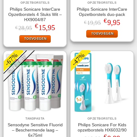
OPZETBORSTELS
OPZETBORSTELS
Philips Sonicare InterCare
Philips Sonicare InterCare
Opzetborstels 4 Stuks Wit –
Opzetborstels duo-pack
€
HX9004/87
Oorspronkelijke
Huidige
9,95
19,95
€
€
prijs
prijs
Oorspronkelijke
Huidige
15,95
28,95
€
was:
is:
prijs
prijs
TOEVOEGEN
€19,95.
€9,95.
was:
is:
TOEVOEGEN
€28,95.
€15,95.
-67%
-47%
NIEUW
TANDPASTA
OPZETBORSTELS
Sensodyne Sensitive Fluorid
Philips Sonicare For Kids
– Beschermende laag –
opzetborstels HX6032/90
€
6x75ml
Oorspronkelijke
Huidige