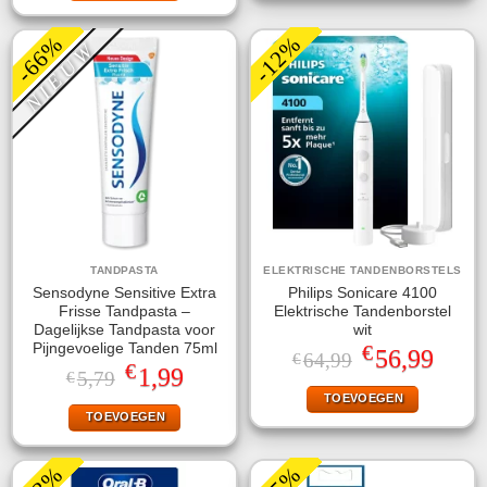
-66%
-12%
NIEUW
TANDPASTA
ELEKTRISCHE TANDENBORSTELS
Sensodyne Sensitive Extra
Philips Sonicare 4100
Frisse Tandpasta –
Elektrische Tandenborstel
Dagelijkse Tandpasta voor
wit
€
Pijngevoelige Tanden 75ml
Oorspronkelijke
Huidige
56,99
64,99
€
€
prijs
prijs
Oorspronkelijke
Huidige
1,99
5,79
€
was:
is:
prijs
prijs
TOEVOEGEN
€64,99.
€56,99.
was:
is:
TOEVOEGEN
€5,79.
€1,99.