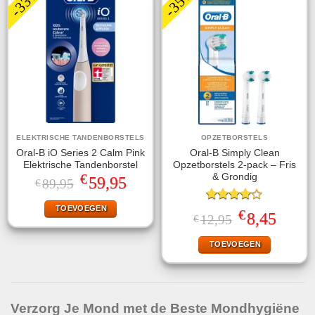
-33%
-35%
ELEKTRISCHE TANDENBORSTELS
OPZETBORSTELS
Oral-B iO Series 2 Calm Pink
Oral-B Simply Clean
Elektrische Tandenborstel
Opzetborstels 2-pack – Fris
€
& Grondig
Oorspronkelijke
Huidige
59,95
89,95
€
prijs
prijs
was:
is:
TOEVOEGEN
€89,95.
€59,95.
Gewaardeerd
€
Oorspronkelijke
Huidige
8,45
12,95
€
4.00
uit
prijs
prijs
5
was:
is:
TOEVOEGEN
€12,95.
€8,45.
Verzorg Je Mond met de Beste Mondhygiëne