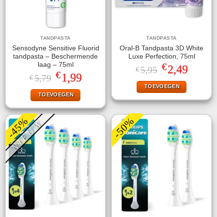
TANDPASTA
TANDPASTA
Sensodyne Sensitive Fluorid
Oral-B Tandpasta 3D White
tandpasta – Beschermende
Luxe Perfection, 75ml
€
laag – 75ml
Oorspronkelijke
Huidige
2,49
5,95
€
€
prijs
prijs
Oorspronkelijke
Huidige
1,99
5,79
€
was:
is:
prijs
prijs
TOEVOEGEN
€5,95.
€2,49.
was:
is:
TOEVOEGEN
€5,79.
€1,99.
-45%
-50%
NIEUW