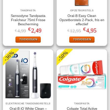
TANDPASTA
OPZETBORSTELS
Sensodyne Tandpasta
Oral-B Easy Clean
Fraîcheur 75ml Frisse
Opzetborstels 2-Pack, fris en
Bescherming
effectief
€
€
Oorspronkelijke
Huidige
Oorspronkelijke
Huidige
2,49
4,95
4,99
12,95
€
€
prijs
prijs
prijs
prijs
was:
is:
was:
is:
TOEVOEGEN
TOEVOEGEN
€4,99.
€2,49.
€12,95.
€4,95.
-36%
-50%
ELEKTRISCHE TANDENBORSTELS
TANDPASTA
Oral-B iO White Clean –
Colgate Total Active