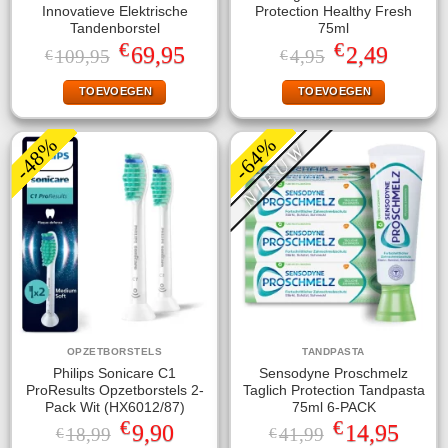
Innovatieve Elektrische
Protection Healthy Fresh
Tandenborstel
75ml
€
€
Oorspronkelijke
Huidige
Oorspronkelijke
Huidige
69,95
2,49
109,95
4,95
€
€
prijs
prijs
prijs
prijs
was:
is:
was:
is:
TOEVOEGEN
TOEVOEGEN
€109,95.
€69,95.
€4,95.
€2,49.
-48%
-64%
NIEUW
OPZETBORSTELS
TANDPASTA
Philips Sonicare C1
Sensodyne Proschmelz
ProResults Opzetborstels 2-
Taglich Protection Tandpasta
Pack Wit (HX6012/87)
75ml 6-PACK
€
€
Oorspronkelijke
Huidige
Oorspronkelijke
Huidige
9,90
14,95
18,99
41,99
€
€
prijs
prijs
prijs
prijs