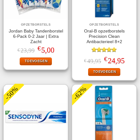
OPZETBORSTELS
OPZETBORSTELS
Jordan Baby Tandenborstel
Oral-B opzetborstels
6-Pack 0-2 Jaar | Extra
Precision Clean
Zacht
Antibacterieel 8+2
€
Oorspronkelijke
Huidige
5,00
23,99
€
prijs
prijs
Gewaardeerd
was:
is:
€
Oorspronkelijke
Huidige
24,95
49,95
€
TOEVOEGEN
5.00
uit 5
€23,99.
€5,00.
prijs
prijs
was:
is:
TOEVOEGEN
€49,95.
€24,95.
-50%
-62%