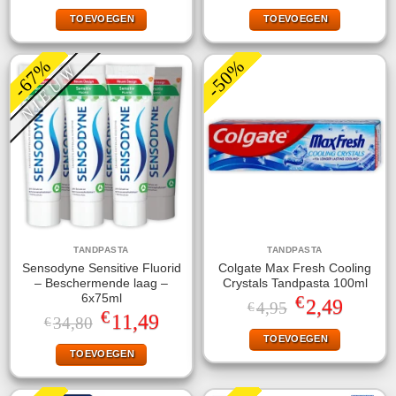
was:
is:
was:
is:
TOEVOEGEN
TOEVOEGEN
€18,99.
€9,90.
€41,99.
€14,95.
-67%
-50%
NIEUW
TANDPASTA
TANDPASTA
Sensodyne Sensitive Fluorid
Colgate Max Fresh Cooling
– Beschermende laag –
Crystals Tandpasta 100ml
€
6x75ml
Oorspronkelijke
Huidige
2,49
4,95
€
€
prijs
prijs
Oorspronkelijke
Huidige
11,49
34,80
€
was:
is:
prijs
prijs
TOEVOEGEN
€4,95.
€2,49.
was:
is:
TOEVOEGEN
€34,80.
€11,49.