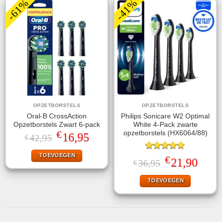
-61%
-41%
OPZETBORSTELS
OPZETBORSTELS
Oral-B CrossAction
Philips Sonicare W2 Optimal
Opzetborstels Zwart 6-pack
White 4-Pack zwarte
€
opzetborstels (HX6064/88)
Oorspronkelijke
Huidige
16,95
42,95
€
prijs
prijs
was:
is:
TOEVOEGEN
€42,95.
€16,95.
Gewaardeerd
€
Oorspronkelijke
Huidige
21,90
36,95
€
4.75
uit 5
prijs
prijs
was:
is:
TOEVOEGEN
€36,95.
€21,90.