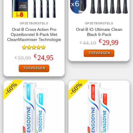
OPZETBORSTELS
OPZETBORSTELS
Oral-B Cross Action Pro
Oral-B iO Ultimate Clean
Opzetborstel 8-Pack Met
Black 6-Pack
€
CleanMaximiser Technologie
Oorspronkelijke
Huidige
29,99
44,10
€
prijs
prijs
was:
is:
TOEVOEGEN
Gewaardeerd
€44,10.
€29,99.
€
Oorspronkelijke
Huidige
24,95
59,99
€
5.00
uit 5
prijs
prijs
was:
is:
TOEVOEGEN
€59,99.
€24,95.
-60%
-60%