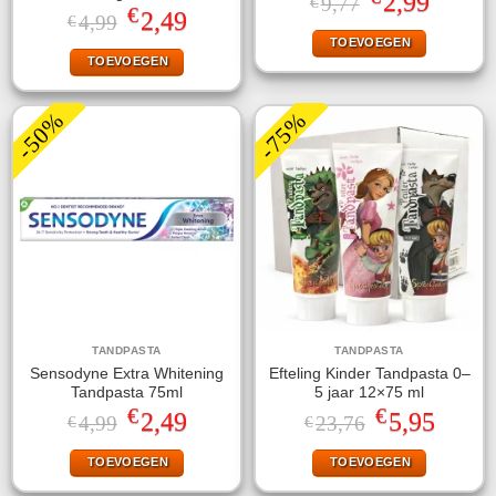
2,99
9,77
€
€
prijs
prijs
Oorspronkelijke
Huidige
2,49
4,99
€
was:
is:
prijs
prijs
TOEVOEGEN
€9,77.
€2,99.
was:
is:
TOEVOEGEN
€4,99.
€2,49.
-50%
-75%
TANDPASTA
TANDPASTA
Sensodyne Extra Whitening
Efteling Kinder Tandpasta 0–
Tandpasta 75ml
5 jaar 12×75 ml
€
€
Oorspronkelijke
Huidige
Oorspronkelijke
Huidige
2,49
5,95
4,99
23,76
€
€
prijs
prijs
prijs
prijs
was:
is:
was:
is:
TOEVOEGEN
TOEVOEGEN
€4,99.
€2,49.
€23,76.
€5,95.