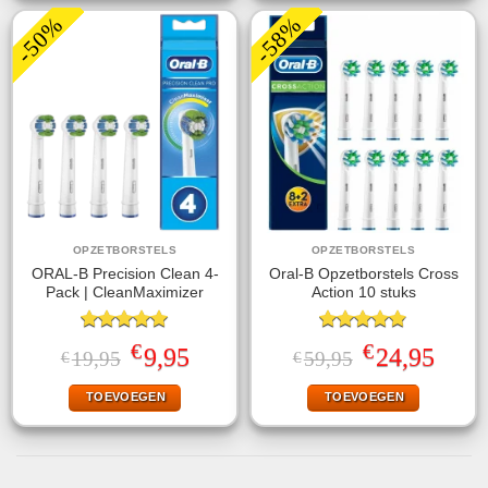
-50%
-58%
OPZETBORSTELS
OPZETBORSTELS
ORAL-B Precision Clean 4-
Oral-B Opzetborstels Cross
Pack | CleanMaximizer
Action 10 stuks
Gewaardeerd
Gewaardeerd
€
€
Oorspronkelijke
Huidige
Oorspronkelijke
Huidige
9,95
24,95
19,95
59,95
€
€
5.00
uit 5
4.80
uit 5
prijs
prijs
prijs
prijs
was:
is:
was:
is:
TOEVOEGEN
TOEVOEGEN
€19,95.
€9,95.
€59,95.
€24,95.