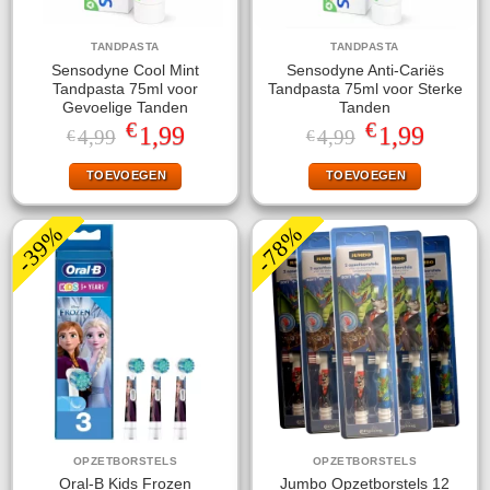
TANDPASTA
TANDPASTA
Sensodyne Cool Mint
Sensodyne Anti-Cariës
Tandpasta 75ml voor
Tandpasta 75ml voor Sterke
Gevoelige Tanden
Tanden
€
€
Oorspronkelijke
Huidige
Oorspronkelijke
Huidige
1,99
1,99
4,99
4,99
€
€
prijs
prijs
prijs
prijs
was:
is:
was:
is:
TOEVOEGEN
TOEVOEGEN
€4,99.
€1,99.
€4,99.
€1,99.
-39%
-78%
OPZETBORSTELS
OPZETBORSTELS
Oral-B Kids Frozen
Jumbo Opzetborstels 12