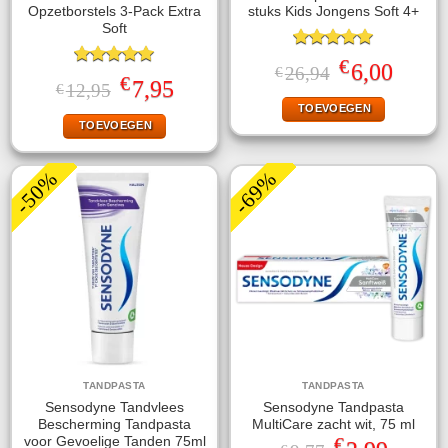
Opzetborstels 3-Pack Extra
stuks Kids Jongens Soft 4+
Soft
Gewaardeerd
€
Oorspronkelijke
Huidige
6,00
26,94
€
5.00
uit 5
Gewaardeerd
€
prijs
prijs
Oorspronkelijke
Huidige
7,95
12,95
€
5.00
uit 5
was:
is:
prijs
prijs
TOEVOEGEN
€26,94.
€6,00.
was:
is:
TOEVOEGEN
€12,95.
€7,95.
-50%
-69%
TANDPASTA
TANDPASTA
Sensodyne Tandvlees
Sensodyne Tandpasta
Bescherming Tandpasta
MultiCare zacht wit, 75 ml
€
voor Gevoelige Tanden 75ml
Oorspronkelijke
Huidige