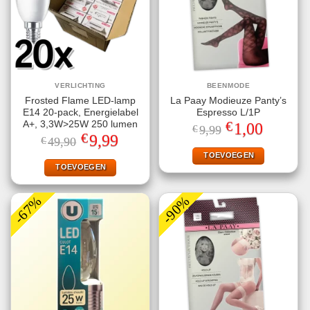
VERLICHTING
BEENMODE
Frosted Flame LED-lamp
La Paay Modieuze Panty’s
E14 20-pack, Energielabel
Espresso L/1P
€
A+, 3,3W>25W 250 lumen
Oorspronkelijke
Huidige
1,00
€
9,99
prijs
prijs
€
Oorspronkelijke
Huidige
9,99
€
49,90
was:
is:
prijs
prijs
€9,99.
€1,00.
TOEVOEGEN
was:
is:
€49,90.
€9,99.
TOEVOEGEN
-67%
-90%