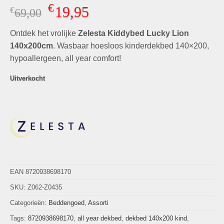
Gewaardeerd
2
€
19,95
€
Oorspronkelijke
Huidige
69,00
5.00
op 5
gebaseerd
prijs
prijs
op
klant
Ontdek het vrolijke
was:
Zelesta Kiddybed Lucky Lion
is:
waarderingen
€69,00.
€19,95.
140x200cm
. Wasbaar hoesloos kinderdekbed 140×200,
hypoallergeen, all year comfort!
Uitverkocht
EAN 8720938698170
SKU:
Z062-Z0435
Categorieën:
Beddengoed
,
Assorti
Tags:
8720938698170
,
all year dekbed
,
dekbed 140x200 kind
,