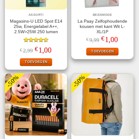
ASSORTI
BEENMODE
Magasins-U LED Spot E14
La Paay Zelfophoudende
25w, Energielabel A++,
kousen met kant Wit L-
2.5W>25W 250 lumen
XL/1P
€
Oorspronkelijke
Huidige
1,00
€
9,99
prijs
prijs
Gewaardeerd
was:
is:
€
Oorspronkelijke
Huidige
1,00
€
2,99
€9,99.
€1,00.
TOEVOEGEN
4.60
uit 5
prijs
prijs
was:
is:
€2,99.
€1,00.
TOEVOEGEN
-50%
-50%