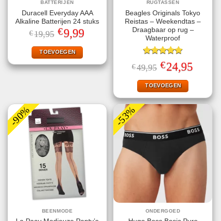
BATTERIJEN
RUGTASSEN
Duracell Everyday AAA
Beagles Originals Tokyo
Alkaline Batterijen 24 stuks
Reistas – Weekendtas –
€
Draagbaar op rug –
Oorspronkelijke
Huidige
9,99
€
19,95
prijs
prijs
Waterproof
was:
is:
€19,95.
€9,99.
TOEVOEGEN
Gewaardeerd
€
Oorspronkelijke
Huidige
24,95
€
49,95
5.00
uit 5
prijs
prijs
was:
is:
€49,95.
€24,95.
TOEVOEGEN
-90%
-53%
BEENMODE
ONDERGOED