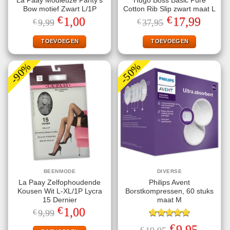
La Paay Modieuze Panty’s
Hugo Boss Basic Pure
Bow motief Zwart L/1P
Cotton Rib Slip zwart maat L
€
€
Oorspronkelijke
Huidige
Oorspronkelijke
Huidige
1,00
17,99
€
9,99
€
37,95
prijs
prijs
prijs
prijs
was:
is:
was:
is:
€9,99.
€1,00.
€37,95.
€17,99.
TOEVOEGEN
TOEVOEGEN
-90%
-50%
BEENMODE
DIVERSE
La Paay Zelfophoudende
Philips Avent
Kousen Wit L-XL/1P Lycra
Borstkompressen, 60 stuks
15 Dernier
maat M
€
Oorspronkelijke
Huidige
1,00
€
9,99
prijs
prijs
was:
is:
Gewaardeerd
€
Oorspronkelijke
Huidige
9,95
€