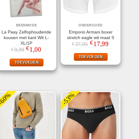
BEENMODE
ONDERGOED
La Paay Zelfophoudende
Emporio Armani boxer
kousen met kant Wit L-
stretch eagle wit maat S
€
Oorspronkelijke
17,99
Huidige
XL/1P
37,95
€
prijs
prijs
€
Oorspronkelijke
1,00
Huidige
9,99
€
was:
is:
prijs
prijs
€37,95.
€17,99.
was:
is:
TOEVOEGEN
€9,99.
€1,00.
TOEVOEGEN
-60%
-53%