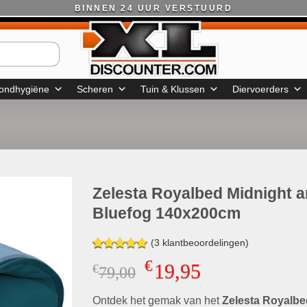
BINNEN 24 UUR VERSTUURD
ondhygiëne
Scheren
Tuin & Klussen
Diervoerders
Zelesta Royalbed Midnight 
Bluefog 140x200cm
(
3
klantbeoordelingen)
Gewaardeerd
3
€
19,95
€
Oorspronkelijke
Huidige
79,00
5.00
op 5
gebaseerd
prijs
prijs
op
klant
Ontdek het gemak van het
was:
is:
Zelesta Royalbe
waarderingen