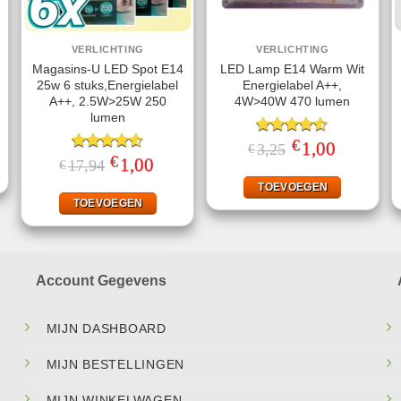
VERLICHTING
VERLICHTING
Magasins-U LED Spot E14
LED Lamp E14 Warm Wit
25w 6 stuks,Energielabel
Energielabel A++,
A++, 2.5W>25W 250
4W>40W 470 lumen
lumen
jke
ige
€
Gewaardeerd
Oorspronkelijke
1,00
Huidige
3,25
€
prijs
prijs
€
4.50
uit 5
Gewaardeerd
Oorspronkelijke
1,00
Huidige
17,94
€
.
was:
is:
prijs
prijs
4.50
uit 5
€3,25.
€1,00.
was:
is:
TOEVOEGEN
€17,94.
€1,00.
TOEVOEGEN
Account Gegevens
MIJN DASHBOARD
MIJN BESTELLINGEN
MIJN WINKELWAGEN