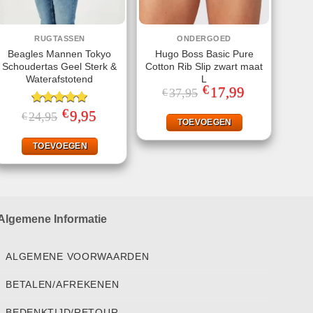
RUGTASSEN
ONDERGOED
Beagles Mannen Tokyo
Hugo Boss Basic Pure
Schoudertas Geel Sterk &
Cotton Rib Slip zwart maat
Waterafstotend
L
€
Oorspronkelijke
17,99
Huidige
37,95
€
prijs
prijs
was:
is:
€
Gewaardeerd
Oorspronkelijke
9,95
Huidige
24,95
€
€37,95.
€17,99.
TOEVOEGEN
prijs
prijs
5.00
uit 5
was:
is:
€24,95.
€9,95.
TOEVOEGEN
Algemene Informatie
ALGEMENE VOORWAARDEN
BETALEN/AFREKENEN
BEDENKTIJD/RETOUR