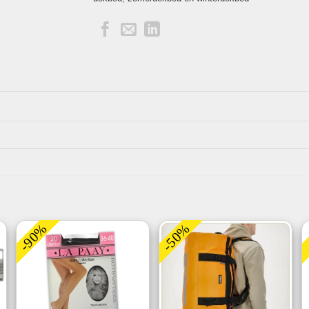
-90%
-50%