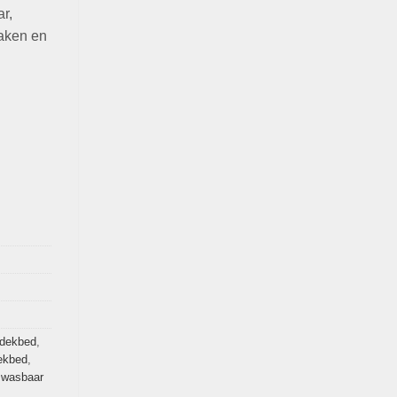
r,
maken en
 dekbed
,
ekbed
,
,
wasbaar