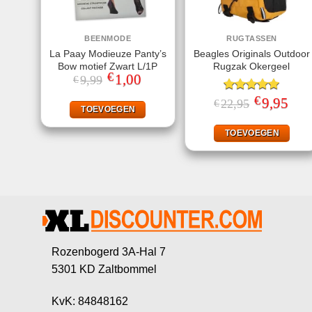
BEENMODE
RUGTASSEN
La Paay Modieuze Panty’s
Beagles Originals Outdoor
Bow motief Zwart L/1P
Rugzak Okergeel
€
Oorspronkelijke
1,00
Huidige
9,99
€
prijs
prijs
was:
is:
€
Gewaardeerd
Oorspronkeli
9,95
Huid
22,95
€
€9,99.
€1,00.
TOEVOEGEN
prijs
prijs
5.00
uit 5
was:
is:
€22,95.
€9,95
TOEVOEGEN
Rozenbogerd 3A-Hal 7
5301 KD Zaltbommel
KvK: 84848162