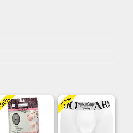
-90%
-53%