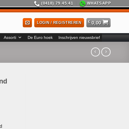
(0418) 79 45 41
WHATSAPP
€
0,00
LOGIN / REGISTREREN
Assorti
De Euro hoek
Inschrijven nieuwsbrief
and
d