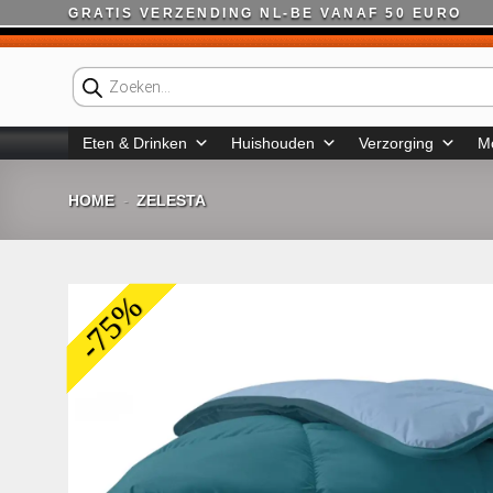
Ga
GRATIS VERZENDING NL-BE VANAF 50 EURO
naar
inhoud
Producten
zoeken
Eten & Drinken
Huishouden
Verzorging
M
HOME
ZELESTA
-
-75%