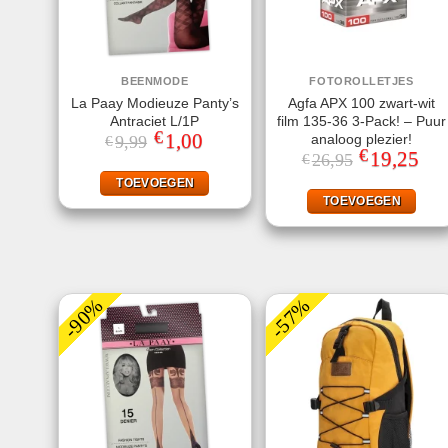
BEENMODE
FOTOROLLETJES
La Paay Modieuze Panty’s
Agfa APX 100 zwart-wit
Antraciet L/1P
film 135-36 3-Pack! – Puur
€
Oorspronkelijke
1,00
Huidige
analoog plezier!
9,99
€
prijs
prijs
€
Oorspronkelij
19,25
Huid
26,95
€
was:
is:
prijs
prijs
€9,99.
€1,00.
was:
is:
TOEVOEGEN
€26,95.
€19,
TOEVOEGEN
-90%
-57%