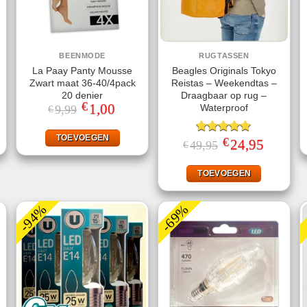
BEENMODE
RUGTASSEN
La Paay Panty Mousse
Beagles Originals Tokyo
Zwart maat 36-40/4pack
Reistas – Weekendtas –
20 denier
Draagbaar op rug –
€
ke
ige
Oorspronkelijke
1,00
Huidige
Waterproof
9,99
€
prijs
prijs
was:
is:
25.
€9,99.
€1,00.
TOEVOEGEN
€
Gewaardeerd
Oorspronkelijke
24,95
Huidige
49,95
€
prijs
prijs
5.00
uit 5
was:
is:
€49,95.
€24,95.
TOEVOEGEN
-94%
-69%