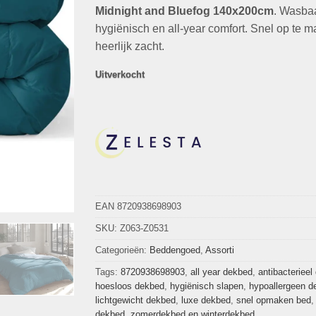
€79,00.
€19,95.
Midnight and Bluefog 140x200cm
. Wasbaa
hygiënisch en all-year comfort. Snel op te 
heerlijk zacht.
Uitverkocht
EAN 8720938698903
SKU:
Z063-Z0531
Categorieën:
Beddengoed
,
Assorti
Tags:
8720938698903
,
all year dekbed
,
antibacterieel
hoesloos dekbed
,
hygiënisch slapen
,
hypoallergeen d
lichtgewicht dekbed
,
luxe dekbed
,
snel opmaken bed
dekbed
,
zomerdekbed en winterdekbed