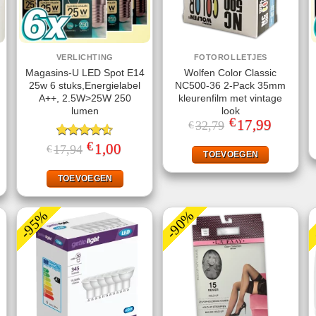
VERLICHTING
FOTOROLLETJES
Magasins-U LED Spot E14
Wolfen Color Classic
25w 6 stuks,Energielabel
NC500-36 2-Pack 35mm
A++, 2.5W>25W 250
kleurenfilm met vintage
lumen
look
€
Oorspronkelijke
17,99
Huidige
32,79
€
prijs
prijs
was:
is:
€
ke
ige
Gewaardeerd
Oorspronkelijke
1,00
Huidige
17,94
€
€32,79.
€17,99.
TOEVOEGEN
prijs
prijs
4.50
uit 5
was:
is:
95.
€17,94.
€1,00.
TOEVOEGEN
-95%
-90%