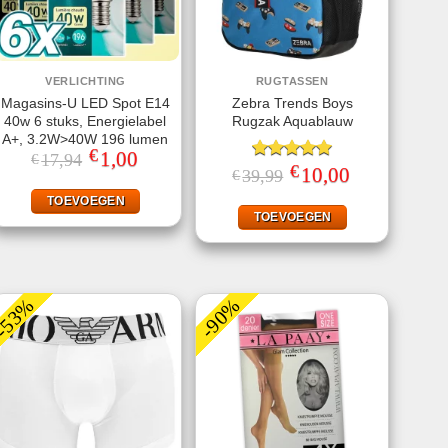
VERLICHTING
RUGTASSEN
Magasins-U LED Spot E14
Zebra Trends Boys
40w 6 stuks, Energielabel
Rugzak Aquablauw
A+, 3.2W>40W 196 lumen
€
Oorspronkelijke
1,00
Huidige
17,94
€
€
prijs
prijs
Gewaardeerd
Oorspronkelijke
10,00
Huidige
39,99
€
was:
is:
prijs
prijs
5.00
uit 5
€17,94.
€1,00.
was:
is:
TOEVOEGEN
€39,99.
€10,00.
TOEVOEGEN
-53%
-90%