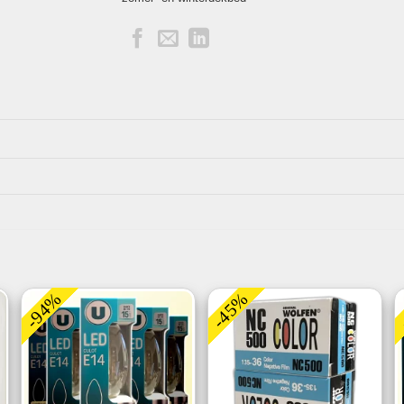
-94%
-45%