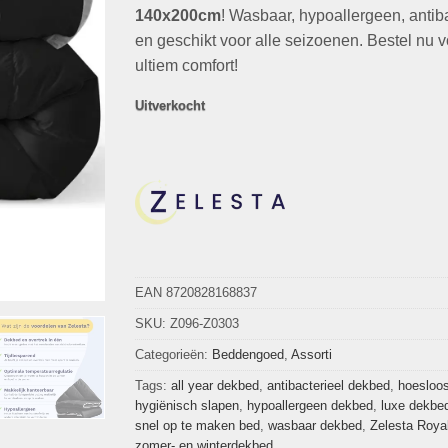
€69,95.
€19,95.
140x200cm
! Wasbaar, hypoallergeen, antib
en geschikt voor alle seizoenen. Bestel nu v
ultiem comfort!
Uitverkocht
EAN 8720828168837
SKU:
Z096-Z0303
Categorieën:
Beddengoed
,
Assorti
Tags:
all year dekbed
,
antibacterieel dekbed
,
hoesloo
hygiënisch slapen
,
hypoallergeen dekbed
,
luxe dekbe
snel op te maken bed
,
wasbaar dekbed
,
Zelesta Roya
zomer- en winterdekbed