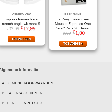
ONDERGOED
BEENMODE
Emporio Armani boxer
La Paay Kniekousen
stretch eagle wit maat S
Mousse Espresso One
€
Oorspronkelijke
17,99
Huidige
Size/4Pack 20 Denier
37,95
€
prijs
prijs
€
Oorspronkelijke
1,00
Huidige
9,99
€
was:
is:
prijs
prijs
€37,95.
€17,99.
was:
is:
TOEVOEGEN
€9,99.
€1,00.
TOEVOEGEN
Algemene Informatie
ALGEMENE VOORWAARDEN
BETALEN/AFREKENEN
BEDENKTIJD/RETOUR