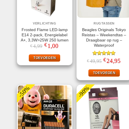
VERLICHTING
RUGTASSEN
Frosted Flame LED-lamp
Beagles Originals Tokyo
E14 2-pack, Energielabel
Reistas – Weekendtas –
A+, 3,3W>25W 250 lumen
Draagbaar op rug –
€
Oorspronkelijke
1,00
Huidige
Waterproof
4,99
€
prijs
prijs
was:
is:
€4,99.
€1,00.
TOEVOEGEN
€
Gewaardeerd
Oorspronkelij
24,95
Huid
49,95
€
prijs
prijs
5.00
uit 5
was:
is:
€49,95.
€24,
TOEVOEGEN
-50%
-90%