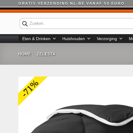
Ga
GRATIS VERZENDING NL-BE VANAF 50 EURO
naar
inhoud
Producten
zoeken
Eten & Drinken
Huishouden
Verzorging
M
HOME
ZELESTA
-
-71%