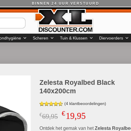
BINNEN 24 UUR VERSTUURD
ondhygiëne
Scheren
Tuin & Klussen
Diervoerders
Zelesta Royalbed Black
140x200cm
(
4
klantbeoordelingen)
Gewaardeerd
4
€
19,95
€
Oorspronkelijke
Huidige
69,95
4.50
op 5
gebaseerd
prijs
prijs
op
klant
Ontdek het gemak van het
was:
is:
Zelesta Royalbe
waarderingen