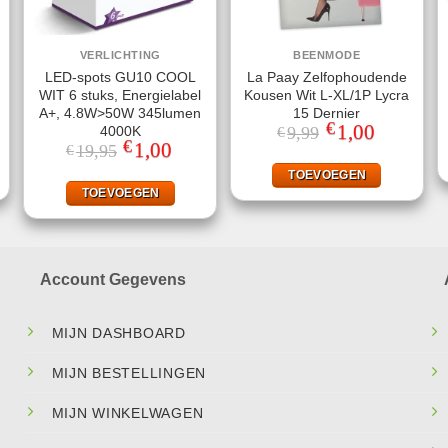
VERLICHTING
BEENMODE
LED-spots GU10 COOL
La Paay Zelfophoudende
WIT 6 stuks, Energielabel
Kousen Wit L-XL/1P Lycra
A+, 4.8W>50W 345lumen
15 Dernier
€
jke
ge
Oorspronkelijke
1,00
Huidige
4000K
9,99
€
prijs
prijs
€
Oorspronkelijke
1,00
Huidige
19,95
€
was:
is:
prijs
prijs
.
€9,99.
€1,00.
was:
is:
TOEVOEGEN
€19,95.
€1,00.
TOEVOEGEN
Account Gegevens
MIJN DASHBOARD
MIJN BESTELLINGEN
MIJN WINKELWAGEN