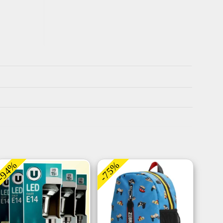
-94%
-75%