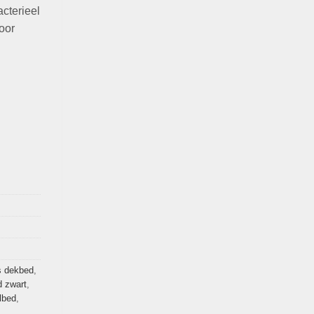
acterieel
oor
s dekbed
,
d zwart
,
lbed
,