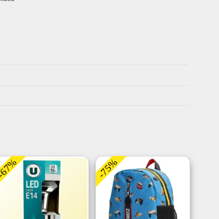
-67%
-75%