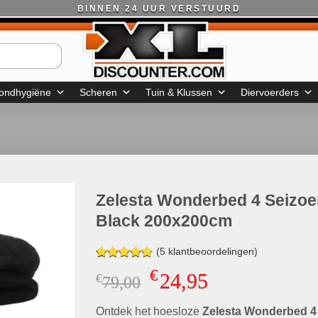
BINNEN 24 UUR VERSTUURD
ondhygiëne
Scheren
Tuin & Klussen
Diervoerders
Zelesta Wonderbed 4 Seizo
Black 200x200cm
(
5
klantbeoordelingen)
Gewaardeerd
4
€
24,95
€
Oorspronkelijke
Huidige
79,00
4.75
op 5
gebaseerd
prijs
prijs
op
klant
Ontdek het hoesloze
was:
Zelesta Wonderbed 4
is:
waarderingen