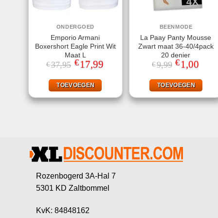
ONDERGOED
BEENMODE
Emporio Armani
La Paay Panty Mousse
Boxershort Eagle Print Wit
Zwart maat 36-40/4pack
Maat L
20 denier
€
€
Oorspronkelijke
17,99
Huidige
Oorspronkeli
1,00
Huidi
37,95
9,99
€
€
prijs
prijs
prijs
prijs
was:
is:
was:
is:
€37,95.
€17,99.
€9,99.
€1,00
TOEVOEGEN
TOEVOEGEN
Rozenbogerd 3A-Hal 7
5301 KD Zaltbommel
KvK: 84848162