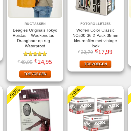
RUGTASSEN
FOTOROLLETJES
Beagles Originals Tokyo
Wolfen Color Classic
Reistas – Weekendtas –
NC500-36 2-Pack 35mm
jke
ige
Draagbaar op rug –
kleurenfilm met vintage
Waterproof
look
€
Oorspronkelijke
17,99
Huidige
32,79
€
.
prijs
prijs
was:
is:
€
Gewaardeerd
Oorspronkelijke
24,95
Huidige
49,95
€
€32,79.
€17,99.
TOEVOEGEN
prijs
prijs
5.00
uit 5
was:
is:
€49,95.
€24,95.
TOEVOEGEN
-90%
-29%