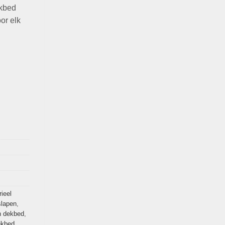
kbed
or elk
rieel
slapen
,
n dekbed
,
ekbed