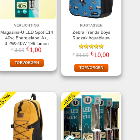
VERLICHTING
RUGTASSEN
Magasins-U LED Spot E14
Zebra Trends Boys
40w, Energielabel A+,
Rugzak Aquablauw
3.2W>40W 196 lumen
€
Oorspronkelijke
1,00
Huidige
2,99
€
€
prijs
prijs
Gewaardeerd
Oorspronkelijke
10,00
Huidige
39,99
€
was:
is:
prijs
prijs
5.00
uit 5
€2,99.
€1,00.
was:
is:
TOEVOEGEN
€39,99.
€10,00.
TOEVOEGEN
-57%
-94%