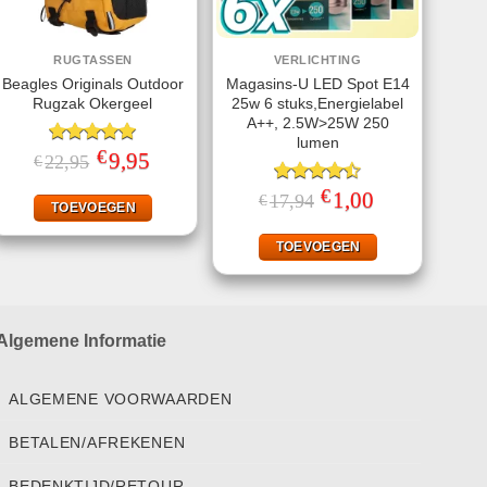
RUGTASSEN
VERLICHTING
Beagles Originals Outdoor
Magasins-U LED Spot E14
Rugzak Okergeel
25w 6 stuks,Energielabel
A++, 2.5W>25W 250
lumen
€
Gewaardeerd
Oorspronkelijke
9,95
Huidige
22,95
€
prijs
prijs
5.00
uit 5
was:
is:
€
Gewaardeerd
Oorspronkelijke
1,00
Huidige
17,94
€
€22,95.
€9,95.
TOEVOEGEN
prijs
prijs
4.50
uit 5
was:
is:
€17,94.
€1,00.
TOEVOEGEN
Algemene Informatie
ALGEMENE VOORWAARDEN
BETALEN/AFREKENEN
BEDENKTIJD/RETOUR