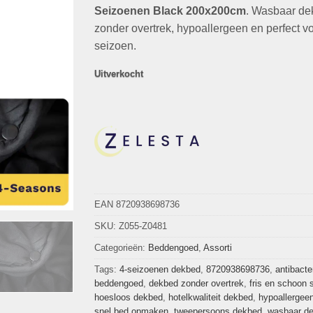
€79,00.
€24,95.
Seizoenen Black 200x200cm
. Wasbaar de
zonder overtrek, hypoallergeen en perfect vo
seizoen.
Uitverkocht
EAN 8720938698736
SKU:
Z055-Z0481
Categorieën:
Beddengoed
,
Assorti
Tags:
4-seizoenen dekbed
,
8720938698736
,
antibacte
beddengoed
,
dekbed zonder overtrek
,
fris en schoon 
hoesloos dekbed
,
hotelkwaliteit dekbed
,
hypoallergee
snel bed opmaken
,
tweepersoons dekbed
,
wasbaar d