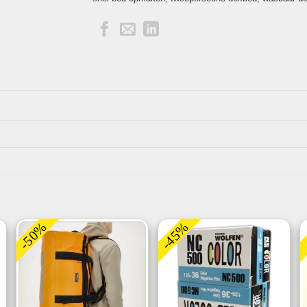
-50%
-45%