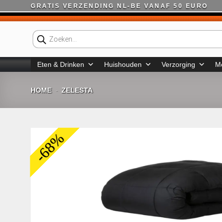
Ga
GRATIS VERZENDING NL-BE VANAF 50 EURO
naar
inhoud
Producten
zoeken
Eten & Drinken
Huishouden
Verzorging
M
HOME
ZELESTA
-
-68%