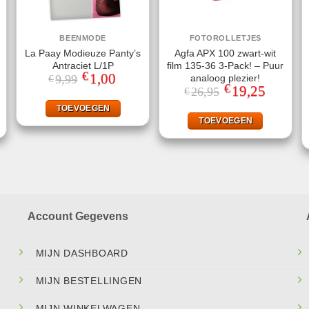
BEENMODE
FOTOROLLETJES
La Paay Modieuze Panty’s
Agfa APX 100 zwart-wit
Antraciet L/1P
film 135-36 3-Pack! – Puur
€
Oorspronkelijke
1,00
Huidige
analoog plezier!
9,99
€
prijs
prijs
€
jke
ge
Oorspronkelijke
19,25
Huidige
26,95
€
was:
is:
prijs
prijs
€9,99.
€1,00.
was:
is:
TOEVOEGEN
.
€26,95.
€19,25.
TOEVOEGEN
Account Gegevens
MIJN DASHBOARD
MIJN BESTELLINGEN
MIJN WINKELWAGEN