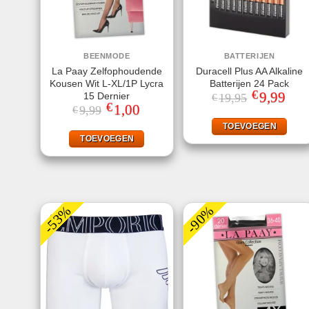
BEENMODE
BATTERIJEN
La Paay Zelfophoudende
Duracell Plus AA Alkaline
Kousen Wit L-XL/1P Lycra
Batterijen 24 Pack
€
Oorspronkeli
9,99
Huid
15 Dernier
19,95
€
prijs
prijs
€
Oorspronkelijke
1,00
Huidige
9,99
€
was:
is:
prijs
prijs
€19,95.
€9,99
was:
is:
TOEVOEGEN
€9,99.
€1,00.
TOEVOEGEN
-53%
-90%