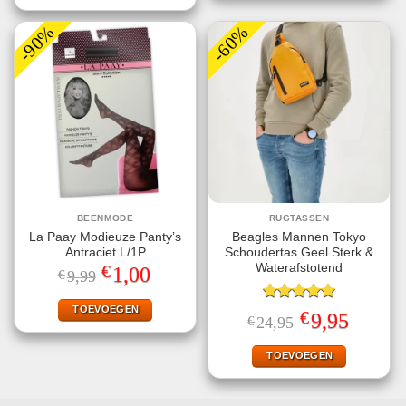
-90%
-60%
BEENMODE
RUGTASSEN
La Paay Modieuze Panty’s
Beagles Mannen Tokyo
Antraciet L/1P
Schoudertas Geel Sterk &
€
Waterafstotend
Oorspronkelijke
Huidige
1,00
€
9,99
prijs
prijs
was:
is:
€9,99.
€1,00.
TOEVOEGEN
Gewaardeerd
€
Oorspronkelijke
Huidige
9,95
€
24,95
5.00
uit 5
prijs
prijs
was:
is:
€24,95.
€9,95.
TOEVOEGEN