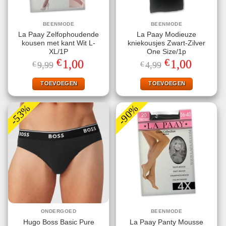
BEENMODE
BEENMODE
La Paay Zelfophoudende
La Paay Modieuze
kousen met kant Wit L-
kniekousjes Zwart-Zilver
XL/1P
One Size/1p
€
€
Oorspronkelijke
Huidige
Oorspronkelijke
Huidige
1,00
1,00
€
9,99
€
4,99
prijs
prijs
prijs
prijs
was:
is:
was:
is:
€9,99.
€1,00.
€4,99.
€1,00.
TOEVOEGEN
TOEVOEGEN
-53%
-90%
ONDERGOED
BEENMODE
Hugo Boss Basic Pure
La Paay Panty Mousse