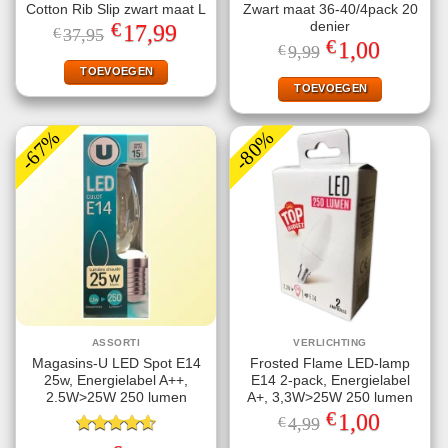
Cotton Rib Slip zwart maat L
Zwart maat 36-40/4pack 20
€
denier
Oorspronkelijke
Huidige
17,99
€
37,95
prijs
prijs
€
Oorspronkelijke
Huidige
1,00
€
9,99
was:
is:
prijs
prijs
€37,95.
€17,99.
TOEVOEGEN
was:
is:
€9,99.
€1,00.
TOEVOEGEN
-67%
-80%
ASSORTI
VERLICHTING
Magasins-U LED Spot E14
Frosted Flame LED-lamp
25w, Energielabel A++,
E14 2-pack, Energielabel
2.5W>25W 250 lumen
A+, 3,3W>25W 250 lumen
€
Oorspronkelijke
Huidige
1,00
€
4,99
prijs
prijs
Gewaardeerd
was:
is: