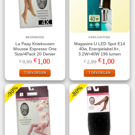
BEENMODE
VERLICHTING
La Paay Kniekousen
Magasins-U LED Spot E14
Mousse Espresso One
40w, Energielabel A+,
Size/4Pack 20 Denier
3.2W>40W 196 lumen
€
€
Oorspronkelijke
Huidige
Oorspronkelijke
Huidige
1,00
1,00
€
9,99
€
2,99
prijs
prijs
prijs
prijs
was:
is:
was:
is:
€9,99.
€1,00.
€2,99.
€1,00.
TOEVOEGEN
TOEVOEGEN
-90%
-80%