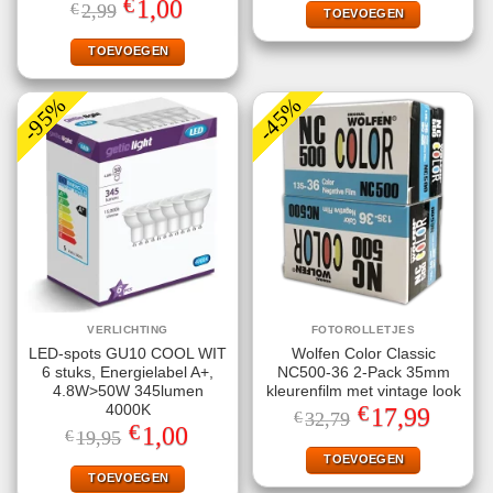
€
Oorspronkelijke
Huidige
1,00
€
2,99
€4,99.
€1,00.
TOEVOEGEN
4.60
uit 5
prijs
prijs
was:
is:
€2,99.
€1,00.
TOEVOEGEN
-95%
-45%
VERLICHTING
FOTOROLLETJES
LED-spots GU10 COOL WIT
Wolfen Color Classic
6 stuks, Energielabel A+,
NC500-36 2-Pack 35mm
4.8W>50W 345lumen
kleurenfilm met vintage look
€
4000K
Oorspronkelijke
Huidige
17,99
€
32,79
prijs
prijs
€
Oorspronkelijke
Huidige
1,00
€
19,95
was:
is:
prijs
prijs
€32,79.
€17,99.
TOEVOEGEN
was:
is:
€19,95.
€1,00.
TOEVOEGEN