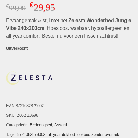
Gewaardeerd
4
€
29,95
€
Oorspronkelijke
Huidige
99,00
4.75
op 5
gebaseerd
prijs
prijs
op
klant
Ervaar gemak & stijl met het
was:
is:
Zelesta Wonderbed Jungle
waarderingen
€99,00.
€29,95.
Vibe 240x200cm
. Hoesloos, wasbaar, hypoallergeen en
all year comfort. Bestel nu voor een frisse nachtrust!
Uitverkocht
EAN 8721082879002
SKU:
Z052-Z0598
Categorieën:
Beddengoed
,
Assorti
Tags:
8721082879002
,
all year dekbed
,
dekbed zonder overtrek
,