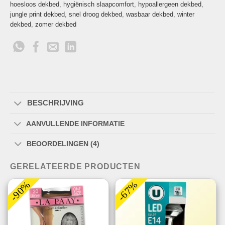
hoesloos dekbed
,
hygiënisch slaapcomfort
,
hypoallergeen dekbed
,
jungle print dekbed
,
snel droog dekbed
,
wasbaar dekbed
,
winter
dekbed
,
zomer dekbed
BESCHRIJVING
AANVULLENDE INFORMATIE
BEOORDELINGEN (4)
GERELATEERDE PRODUCTEN
-90%
-67%