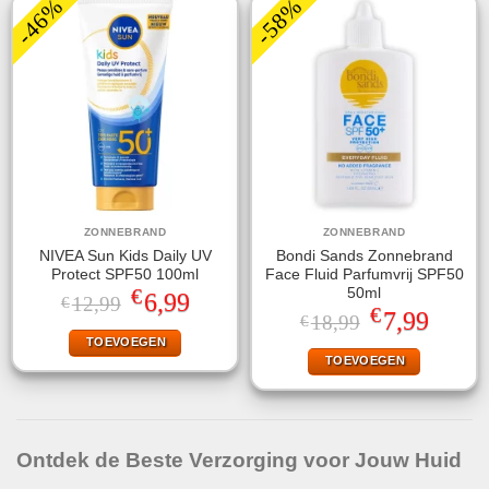
-46%
-58%
ZONNEBRAND
ZONNEBRAND
NIVEA Sun Kids Daily UV
Bondi Sands Zonnebrand
Protect SPF50 100ml
Face Fluid Parfumvrij SPF50
€
50ml
Oorspronkelijke
Huidige
6,99
12,99
€
€
prijs
prijs
Oorspronkelijke
Huidige
7,99
18,99
€
was:
is:
prijs
prijs
TOEVOEGEN
€12,99.
€6,99.
was:
is:
TOEVOEGEN
€18,99.
€7,99.
Ontdek de Beste Verzorging voor Jouw Huid