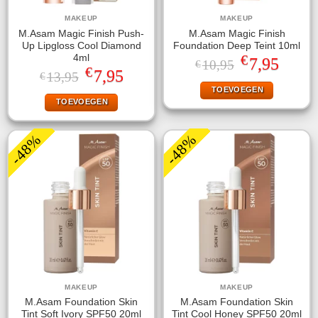
MAKEUP
MAKEUP
M.Asam Magic Finish Push-
M.Asam Magic Finish
Up Lipgloss Cool Diamond
Foundation Deep Teint 10ml
€
4ml
Oorspronkelijke
Huidige
7,95
10,95
€
€
prijs
prijs
Oorspronkelijke
Huidige
7,95
13,95
€
was:
is:
prijs
prijs
TOEVOEGEN
€10,95.
€7,95.
was:
is:
TOEVOEGEN
€13,95.
€7,95.
-48%
-48%
MAKEUP
MAKEUP
M.Asam Foundation Skin
M.Asam Foundation Skin
Tint Soft Ivory SPF50 20ml
Tint Cool Honey SPF50 20ml