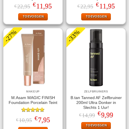
€
€
Oorspronkelijke
Huidige
Oorspronkelijke
Huidige
11,95
11,95
22,95
22,95
€
€
prijs
prijs
prijs
prijs
was:
is:
was:
is:
TOEVOEGEN
TOEVOEGEN
€22,95.
€11,95.
€22,95.
€11,95.
-27%
-33%
MAKEUP
ZELFBRUINERS
M.Asam MAGIC FINISH
B.tan Tanned AF Zelfbruiner
Foundation Porcelain Teint
200ml Ultra Donker in
Slechts 1 Uur!
€
Oorspronkelijke
Huidige
9,99
14,99
€
Gewaardeerd
€
prijs
prijs
Oorspronkelijke
Huidige
7,95
10,95
€
5.00
uit 5
was:
is:
prijs
prijs
TOEVOEGEN
€14,99.
€9,99.
was:
is: