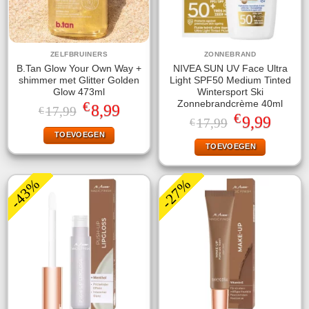
ZELFBRUINERS
ZONNEBRAND
B.Tan Glow Your Own Way +
NIVEA SUN UV Face Ultra
shimmer met Glitter Golden
Light SPF50 Medium Tinted
Glow 473ml
Wintersport Ski
€
Zonnebrandcrème 40ml
Oorspronkelijke
Huidige
8,99
17,99
€
€
prijs
prijs
Oorspronkelijke
Huidige
9,99
17,99
€
was:
is:
prijs
prijs
TOEVOEGEN
€17,99.
€8,99.
was:
is:
TOEVOEGEN
€17,99.
€9,99.
-43%
-27%