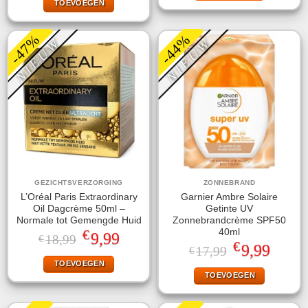
TOEVOEGEN
€10,95.
€7,95.
-47%
-44%
NIEUW
NIEUW
GEZICHTSVERZORGING
ZONNEBRAND
L’Oréal Paris Extraordinary
Garnier Ambre Solaire
Oil Dagcrème 50ml –
Getinte UV
Normale tot Gemengde Huid
Zonnebrandcrème SPF50
€
40ml
Oorspronkelijke
Huidige
9,99
18,99
€
€
prijs
prijs
Oorspronkelijke
Huidige
9,99
17,99
€
was:
is:
prijs
prijs
TOEVOEGEN
€18,99.
€9,99.
was:
is:
TOEVOEGEN
€17,99.
€9,99.