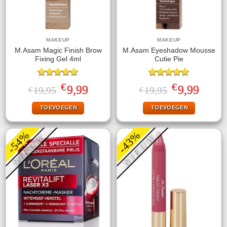
MAKEUP
MAKEUP
M.Asam Magic Finish Brow
M.Asam Eyeshadow Mousse
Fixing Gel 4ml
Cutie Pie
Gewaardeerd
Gewaardeerd
€
€
Oorspronkelijke
Huidige
Oorspronkelijke
Huidige
9,99
9,99
19,95
19,95
€
€
5.00
uit 5
5.00
uit 5
prijs
prijs
prijs
prijs
was:
is:
was:
is:
TOEVOEGEN
TOEVOEGEN
€19,95.
€9,99.
€19,95.
€9,99.
-54%
-43%
NIEUW
NIEUW