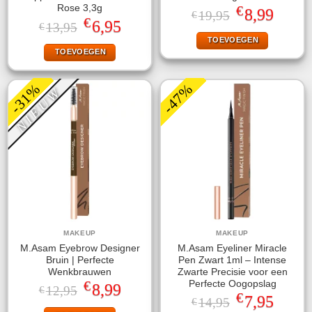
€
Rose 3,3g
Oorspronkelijke
Huidige
8,99
19,95
€
€
prijs
prijs
Oorspronkelijke
Huidige
6,95
13,95
€
was:
is:
prijs
prijs
TOEVOEGEN
€19,95.
€8,99.
was:
is:
TOEVOEGEN
€13,95.
€6,95.
-31%
-47%
NIEUW
MAKEUP
MAKEUP
M.Asam Eyebrow Designer
M.Asam Eyeliner Miracle
Bruin | Perfecte
Pen Zwart 1ml – Intense
Wenkbrauwen
Zwarte Precisie voor een
€
Perfecte Oogopslag
Oorspronkelijke
Huidige
8,99
12,95
€
€
prijs
prijs
Oorspronkelijke
Huidige
7,95
14,95
€
was:
is:
prijs
prijs