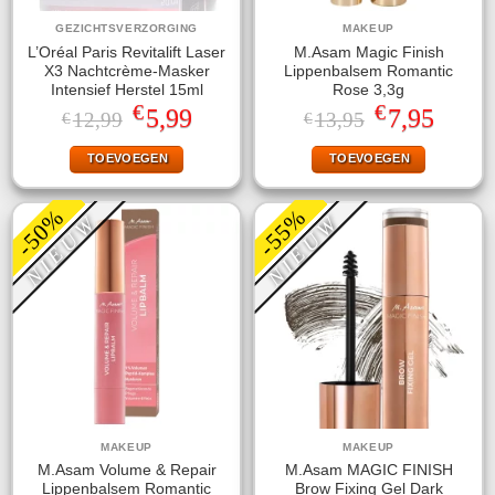
GEZICHTSVERZORGING
MAKEUP
L’Oréal Paris Revitalift Laser
M.Asam Magic Finish
X3 Nachtcrème-Masker
Lippenbalsem Romantic
Intensief Herstel 15ml
Rose 3,3g
€
€
Oorspronkelijke
Huidige
Oorspronkelijke
Huidige
5,99
7,95
12,99
13,95
€
€
prijs
prijs
prijs
prijs
was:
is:
was:
is:
TOEVOEGEN
TOEVOEGEN
€12,99.
€5,99.
€13,95.
€7,95.
-50%
-55%
NIEUW
NIEUW
MAKEUP
MAKEUP
M.Asam Volume & Repair
M.Asam MAGIC FINISH
Lippenbalsem Romantic
Brow Fixing Gel Dark