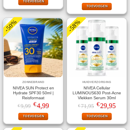
TOEVOEGEN
€12,95.
€8,99.
was:
is:
TOEVOEGEN
€14,95.
€7,95.
-50%
-58%
ZONNEBRAND
HUIDVERZORGING
NIVEA SUN Protect en
NIVEA Cellular
Hydrate SPF30 50ml |
LUMINOUS630 Post-Acne
Reisformaat
Vlekken Serum 30ml
€
€
Oorspronkelijke
Huidige
Oorspronkelijke
Huidige
4,99
29,95
9,99
71,95
€
€
prijs
prijs
prijs
prijs
was:
is:
was:
is:
TOEVOEGEN
TOEVOEGEN
€9,99.
€4,99.
€71,95.
€29,95.