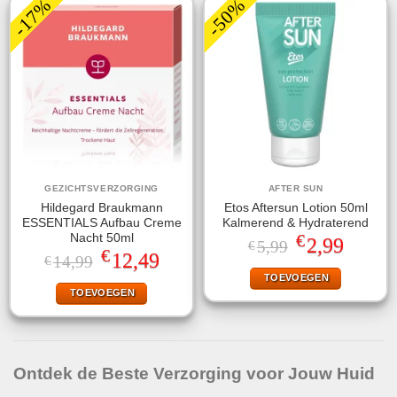
-17%
-50%
GEZICHTSVERZORGING
AFTER SUN
Hildegard Braukmann
Etos Aftersun Lotion 50ml
ESSENTIALS Aufbau Creme
Kalmerend & Hydraterend
€
Nacht 50ml
Oorspronkelijke
Huidige
2,99
5,99
€
€
prijs
prijs
Oorspronkelijke
Huidige
12,49
14,99
€
was:
is:
prijs
prijs
TOEVOEGEN
€5,99.
€2,99.
was:
is:
TOEVOEGEN
€14,99.
€12,49.
Ontdek de Beste Verzorging voor Jouw Huid