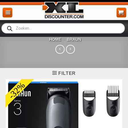
Ga
naar
inhoud
Producten
zoeken
HOME
BRAUN
-
FILTER
-32%