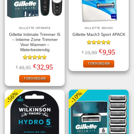
GILLETTE INTIMATE
GILLETTE MACH3
Gillette Intimate Trimmer I5
Gillette Mach3 Sport 4PACK
– Intieme Zone Trimmer
Voor Mannen –
Gewaardeerd
Waterbestendig
€
Oorspronkelijke
Huidige
9,95
€
19,99
5.00
uit 5
prijs
prijs
was:
is:
€19,99.
€9,95.
TOEVOEGEN
Gewaardeerd
€
Oorspronkelijke
Huidige
32,95
€
49,95
4.93
uit 5
prijs
prijs
was:
is:
€49,95.
€32,95.
TOEVOEGEN
-56%
-10%