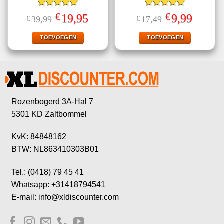
Gewaardeerd
Gewaardeerd
€
€
Oorspronkelijke
Huidige
Oorspronkelijke
Huidige
19,95
9,99
€
39,99
€
17,49
5.00
uit 5
5.00
uit 5
prijs
prijs
prijs
prijs
was:
is:
was:
is:
€39,99.
€19,95.
€17,49.
€9,99.
TOEVOEGEN
TOEVOEGEN
Rozenbogerd 3A-Hal 7
5301 KD Zaltbommel
KvK: 84848162
BTW: NL863410303B01
Tel.: (0418) 79 45 41
Whatsapp: +31418794541
E-mail: info@xldiscounter.com