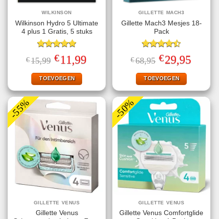
WILKINSON
GILLETTE MACH3
Wilkinson Hydro 5 Ultimate
Gillette Mach3 Mesjes 18-
4 plus 1 Gratis, 5 stuks
Pack
Gewaardeerd
Gewaardeerd
€
€
Oorspronkelijke
Huidige
Oorspronkelijke
Huidige
11,99
29,95
€
15,99
€
68,95
5.00
uit 5
4.50
uit 5
prijs
prijs
prijs
prijs
was:
is:
was:
is:
€15,99.
€11,99.
€68,95.
€29,95.
TOEVOEGEN
TOEVOEGEN
-55%
-50%
GILLETTE VENUS
GILLETTE VENUS
Gillette Venus
Gillette Venus Comfortglide