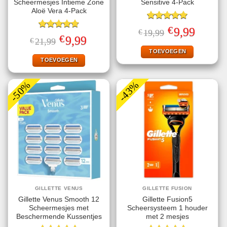
Scheermesjes Intieme Zone
Sensitive 4-Pack
Aloë Vera 4-Pack
Gewaardeerd
€
Oorspronkelijke
Huidige
9,99
€
19,99
5.00
uit 5
Gewaardeerd
prijs
prijs
€
Oorspronkelijke
Huidige
9,99
€
21,99
4.75
uit 5
was:
is:
prijs
prijs
€19,99.
€9,99.
TOEVOEGEN
was:
is:
€21,99.
€9,99.
TOEVOEGEN
-50%
-43%
GILLETTE VENUS
GILLETTE FUSION
Gillette Venus Smooth 12
Gillette Fusion5
Scheermesjes met
Scheersysteem 1 houder
Beschermende Kussentjes
met 2 mesjes