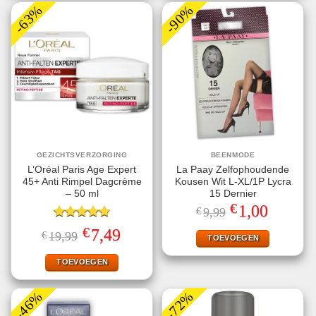
-63%
-90%
GEZICHTSVERZORGING
BEENMODE
L’Oréal Paris Age Expert
La Paay Zelfophoudende
45+ Anti Rimpel Dagcrème
Kousen Wit L-XL/1P Lycra
– 50 ml
15 Dernier
€
Oorspronkelijke
Huidige
1,00
€
9,99
prijs
prijs
Gewaardeerd
was:
is:
€
Oorspronkelijke
Huidige
7,49
€
19,99
€9,99.
€1,00.
TOEVOEGEN
4.80
uit 5
prijs
prijs
was:
is:
€19,99.
€7,49.
TOEVOEGEN
-46%
-72%