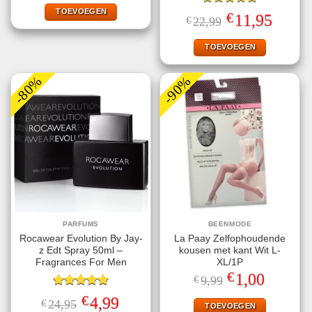
was:
is:
€9,99.
€1,00.
TOEVOEGEN
Gewaardeerd
€
Oorspronkelijke
Huidige
11,95
€
22,99
5.00
uit 5
prijs
prijs
was:
is:
€22,99.
€11,95.
TOEVOEGEN
-80%
-90%
PARFUMS
BEENMODE
Rocawear Evolution By Jay-
La Paay Zelfophoudende
z Edt Spray 50ml –
kousen met kant Wit L-
Fragrances For Men
XL/1P
€
Oorspronkelijke
Huidige
1,00
€
9,99
prijs
prijs
Gewaardeerd
was:
is:
€
Oorspronkelijke
Huidige
4,99
€
24,95
€9,99.
€1,00.
TOEVOEGEN
5.00
uit 5
prijs
prijs