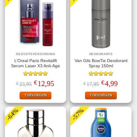
GEZICHTSVERZORGING
DEODORANTS
L’Oreal Paris Revitalift
Van Gils BowTie Deodorant
Serum Laser X3 Anti-Age
Spray 150ml
Gewaardeerd
Gewaardeerd
€
€
Oorspronkelijke
Huidige
Oorspronkelijke
Huidige
12,95
4,99
€
23,95
€
17,95
5.00
uit 5
5.00
uit 5
prijs
prijs
prijs
prijs
was:
is:
was:
is:
€23,95.
€12,95.
€17,95.
€4,99.
TOEVOEGEN
TOEVOEGEN
-64%
-57%