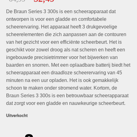
gebaseerd
prijs
prijs
op
klant
De Braun Series 3 300s is een scheerapparaat dat
was:
is:
waarderingen
€64,99.
€32,49.
ontworpen is voor een gladde en comfortabele
scheerervaring. Het apparaat heeft 3 drukgevoelige
scheerelementen die zich aanpassen aan de contouren
van het gezicht voor een efficiënte scheerbeurt. Het is
geschikt voor zowel droog als nat scheren en heeft een
ingebouwde precisietrimmer voor het bijwerken van
baarden en snorren. Met een oplaadbare batterij biedt het
scheerapparaat een draadloze scheerervaring van 45
minuten na een uur opladen. Het is ook gemakkelijk
schoon te maken onder stromend water. Kortom, de
Braun Series 3 300s is een betrouwbaar scheerapparaat
dat zorgt voor een gladde en nauwkeurige scheerbeurt.
Uitverkocht