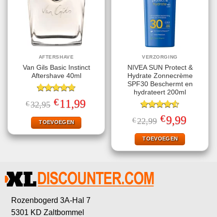
AFTERSHAVE
VERZORGING
Van Gils Basic Instinct
NIVEA SUN Protect &
Aftershave 40ml
Hydrate Zonnecrème
SPF30 Beschermt en
hydrateert 200ml
Gewaardeerd
€
Oorspronkelijke
Huidige
11,99
€
32,95
4.71
uit 5
prijs
prijs
was:
is:
Gewaardeerd
€
Oorspronkelijke
Huidige
9,99
€
22,99
€32,95.
€11,99.
TOEVOEGEN
4.56
uit 5
prijs
prijs
was:
is:
€22,99.
€9,99.
TOEVOEGEN
Rozenbogerd 3A-Hal 7
5301 KD Zaltbommel