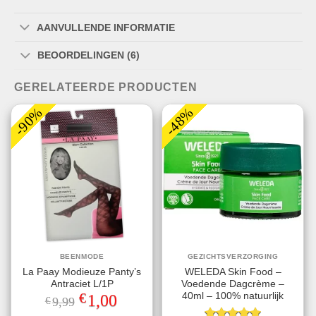
AANVULLENDE INFORMATIE
BEOORDELINGEN (6)
GERELATEERDE PRODUCTEN
-90%
-48%
BEENMODE
GEZICHTSVERZORGING
La Paay Modieuze Panty’s
WELEDA Skin Food –
Antraciet L/1P
Voedende Dagcrème –
€
40ml – 100% natuurlijk
Oorspronkelijke
Huidige
1,00
€
9,99
prijs
prijs