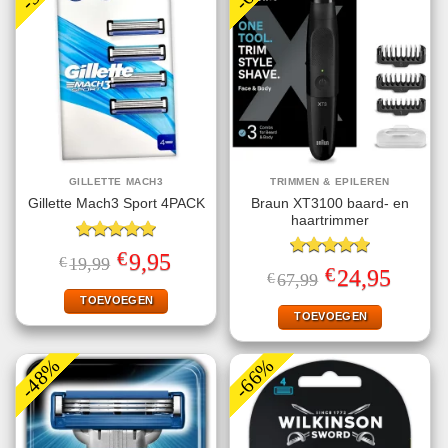
GILLETTE MACH3
TRIMMEN & EPILEREN
Braun XT3100 baard- en
Gillette Mach3 Sport 4PACK
haartrimmer
Gewaardeerd
€
Oorspronkelijke
Huidige
9,95
€
19,99
5.00
uit 5
Gewaardeerd
prijs
prijs
€
Oorspronkelijke
Huidige
24,95
€
67,99
5.00
uit 5
was:
is:
prijs
prijs
€19,99.
€9,95.
TOEVOEGEN
was:
is:
€67,99.
€24,95.
TOEVOEGEN
-48%
-66%