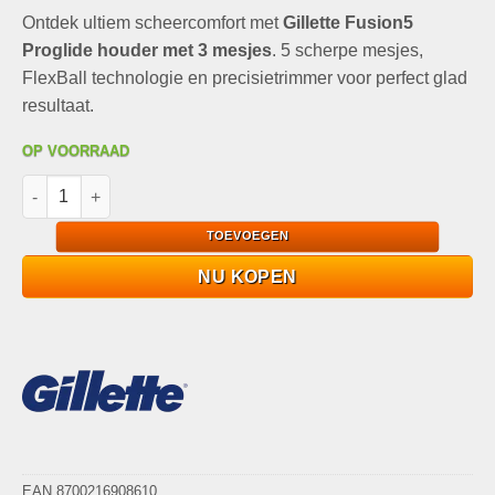
prijs
prijs
Ontdek ultiem scheercomfort met
was:
is:
Gillette Fusion5
€23,99.
€14,95.
Proglide houder met 3 mesjes
. 5 scherpe mesjes,
FlexBall technologie en precisietrimmer voor perfect glad
resultaat.
OP VOORRAAD
Gillette Fusion5 Proglide houder met 3 mesjes aantal
TOEVOEGEN
NU KOPEN
EAN 8700216908610