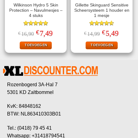
Wilkinson Hydro 5 Skin
Gillette Skinguard Sensitive
Protection – Navulmesjes –
Scheersysteem 1 houder en
4 stuks
1 mesje
Gewaardeerd
Gewaardeerd
€
€
Oorspronkelijke
Huidige
Oorspronkelijke
Huidige
7,49
5,49
€
16,90
€
14,99
5.00
uit 5
4.60
uit 5
prijs
prijs
prijs
prijs
was:
is:
was:
is:
€16,90.
€7,49.
€14,99.
€5,49.
TOEVOEGEN
TOEVOEGEN
Rozenbogerd 3A-Hal 7
5301 KD Zaltbommel
KvK: 84848162
BTW: NL863410303B01
Tel.: (0418) 79 45 41
Whatsapp: +31418794541