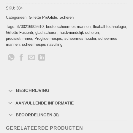
SKU:
304
Categorieën:
Gillette ProGlide
,
Scheren
Tags:
8700216908610
,
beste scheermes mannen
,
flexball technologie
,
Gillette Fusion5
,
glad scheren
,
huidvriendelijk scheren
,
precisietrimmer
,
Proglide mesjes
,
scheermes houder
,
scheermes
mannen
,
scheermesjes navulling
BESCHRIJVING
AANVULLENDE INFORMATIE
BEOORDELINGEN (0)
GERELATEERDE PRODUCTEN