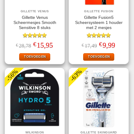
GILLETTE VENUS
GILLETTE FUSION
Gillette Venus
Gillette Fusion5
Scheermesjes Smooth
Scheersysteem 1 houder
Sensitive 8 stuks
met 2 mesjes
Gewaardeerd
Gewaardeerd
€
€
Oorspronkelijke
Huidige
Oorspronkelijke
Huidige
15,95
9,99
€
28,78
€
17,49
5.00
uit 5
5.00
uit 5
prijs
prijs
prijs
prijs
was:
is:
was:
is:
€28,78.
€15,95.
€17,49.
€9,99.
TOEVOEGEN
TOEVOEGEN
-56%
-63%
WILKINSON
GILLETTE SKINGUARD