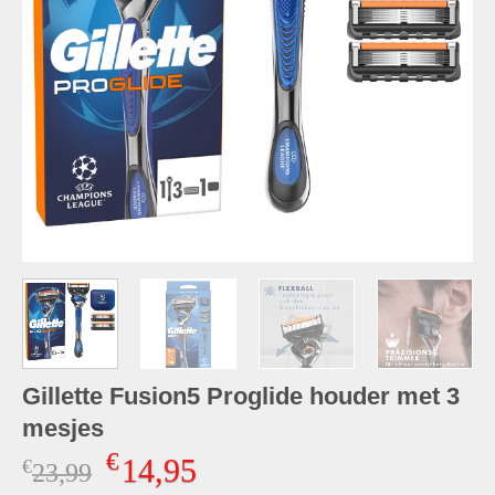
Gillette Fusion5 Proglide houder met 3
mesjes
€
14,95
€
Oorspronkelijke
Huidige
23,99