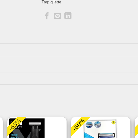
Tag:
gilette
-63%
-50%