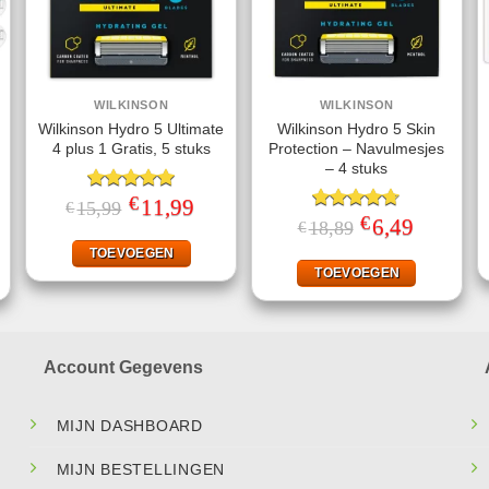
WILKINSON
WILKINSON
Wilkinson Hydro 5 Ultimate
Wilkinson Hydro 5 Skin
4 plus 1 Gratis, 5 stuks
Protection – Navulmesjes
– 4 stuks
€
Gewaardeerd
Oorspronkelijke
11,99
Huidige
15,99
€
prijs
prijs
5.00
uit 5
€
ke
ige
Gewaardeerd
Oorspronkelijke
6,49
Huidige
18,89
€
was:
is:
prijs
prijs
4.67
uit 5
€15,99.
€11,99.
was:
is:
TOEVOEGEN
95.
€18,89.
€6,49.
TOEVOEGEN
Account Gegevens
MIJN DASHBOARD
MIJN BESTELLINGEN