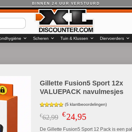
BINNEN 24 UUR VERSTUURD
ondhygiëne
Scheren
Tuin & Klussen
Diervoerders
Gillette Fusion5 Sport 12x
VALUEPACK navulmesjes
(
5
klantbeoordelingen)
Gewaardeerd
5
€
24,95
€
Oorspronkelijke
Huidige
62,99
5.00
op 5
gebaseerd
prijs
prijs
op
klant
De Gillette Fusion5 Sport 12 Pack is een pa
was:
is:
waarderingen