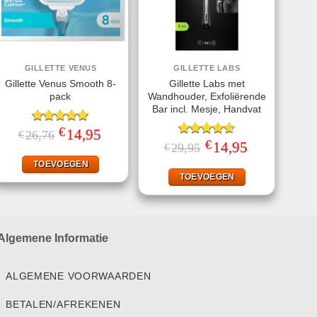
GILLETTE VENUS
GILLETTE LABS
Gillette Venus Smooth 8-
Gillette Labs met
pack
Wandhouder, Exfoliërende
Bar incl. Mesje, Handvat
€
Gewaardeerd
Oorspronkelijke
14,95
Huidige
26,76
€
prijs
prijs
5.00
uit 5
€
Gewaardeerd
Oorspronkelijke
14,95
Huidige
29,95
€
was:
is:
prijs
prijs
4.57
uit 5
€26,76.
€14,95.
was:
is:
TOEVOEGEN
€29,95.
€14,95.
TOEVOEGEN
Algemene Informatie
ALGEMENE VOORWAARDEN
BETALEN/AFREKENEN