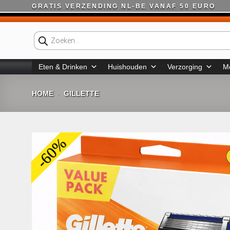
Ga
GRATIS VERZENDING NL-BE VANAF 50 EURO
naar
inhoud
Producten
zoeken
Eten & Drinken
Huishouden
Verzorging
M
HOME
GILLETTE
-
-60%