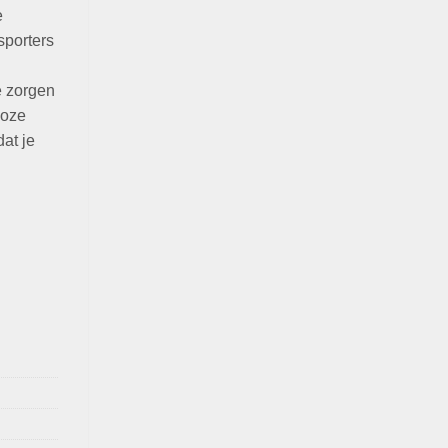
e
sporters
e zorgen
loze
at je