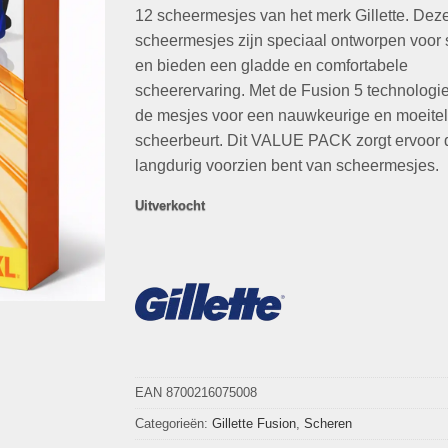
€62,99.
€24,95.
12 scheermesjes van het merk Gillette. Dez
scheermesjes zijn speciaal ontworpen voor 
en bieden een gladde en comfortabele
scheerervaring. Met de Fusion 5 technologi
de mesjes voor een nauwkeurige en moeite
scheerbeurt. Dit VALUE PACK zorgt ervoor d
langdurig voorzien bent van scheermesjes.
Uitverkocht
EAN 8700216075008
Categorieën:
Gillette Fusion
,
Scheren