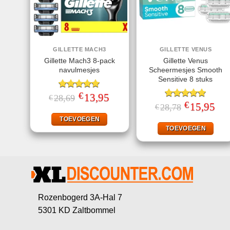
GILLETTE MACH3
GILLETTE VENUS
Gillette Mach3 8-pack
Gillette Venus
navulmesjes
Scheermesjes Smooth
Sensitive 8 stuks
€
Gewaardeerd
Oorspronkelijke
13,95
Huidige
28,69
€
prijs
prijs
5.00
uit 5
€
Gewaardeerd
Oorspronkelij
15,95
Huid
28,78
€
was:
is:
prijs
prijs
5.00
uit 5
€28,69.
€13,95.
was:
is:
TOEVOEGEN
€28,78.
€15,
TOEVOEGEN
Rozenbogerd 3A-Hal 7
5301 KD Zaltbommel