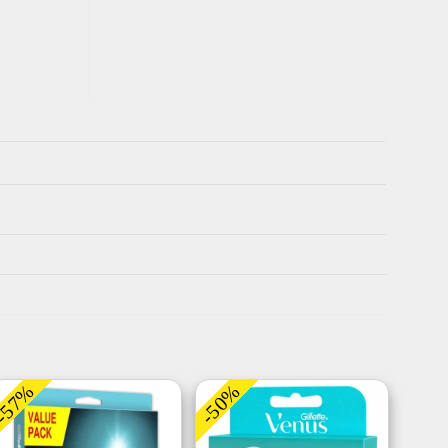
-57%
-50%