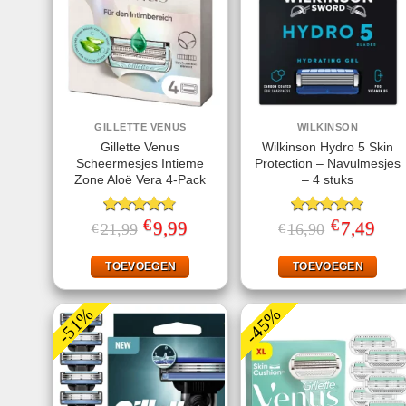
GILLETTE VENUS
WILKINSON
Gillette Venus
Wilkinson Hydro 5 Skin
Scheermesjes Intieme
Protection – Navulmesjes
Zone Aloë Vera 4-Pack
– 4 stuks
€
€
Gewaardeerd
Oorspronkelijke
9,99
Huidige
Gewaardeerd
Oorspronkeli
7,49
Huid
21,99
16,90
€
€
prijs
prijs
prijs
prijs
4.75
uit 5
5.00
uit 5
was:
is:
was:
is:
€21,99.
€9,99.
€16,90.
€7,49
TOEVOEGEN
TOEVOEGEN
-51%
-45%