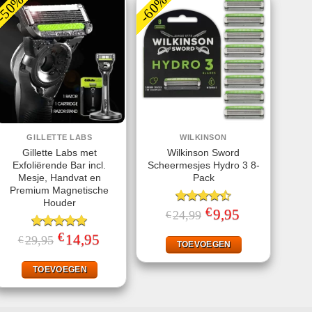
-50%
-60%
GILLETTE LABS
WILKINSON
Gillette Labs met
Wilkinson Sword
Exfoliërende Bar incl.
Scheermesjes Hydro 3 8-
Mesje, Handvat en
Pack
Premium Magnetische
Houder
€
Gewaardeerd
Oorspronkelijke
9,95
Huidige
24,99
€
prijs
prijs
4.50
uit 5
was:
is:
€
Gewaardeerd
Oorspronkelijke
14,95
Huidige
29,95
€
€24,99.
€9,95.
TOEVOEGEN
prijs
prijs
5.00
uit 5
was:
is:
€29,95.
€14,95.
TOEVOEGEN