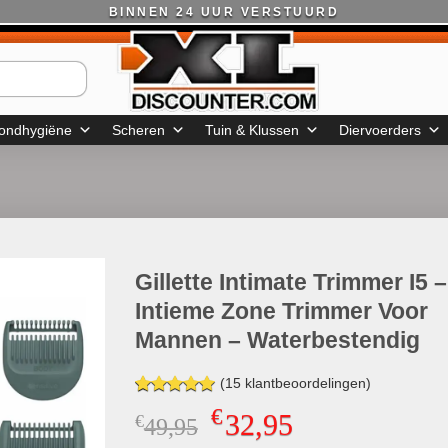
BINNEN 24 UUR VERSTUURD
ondhygiëne
Scheren
Tuin & Klussen
Diervoerders
Gillette Intimate Trimmer I5 –
Intieme Zone Trimmer Voor
Mannen – Waterbestendig
(
15
klantbeoordelingen)
Gewaardeerd
15
€
32,95
€
Oorspronkelijke
Huidige
49,95
4.93
op 5
gebaseerd
prijs
prijs