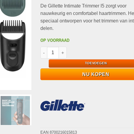
op
klant
De Gillette Intimate Trimmer I5 zorgt voor
was:
is:
waarderingen
€49,95.
€32,95.
nauwkeurig en comfortabel haartrimmen. Het
speciaal ontworpen voor het trimmen van in
delen.
OP VOORRAAD
Gillette Intimate Trimmer I5 - Intieme Zone T
TOEVOEGEN
NU KOPEN
EAN 8700216015813