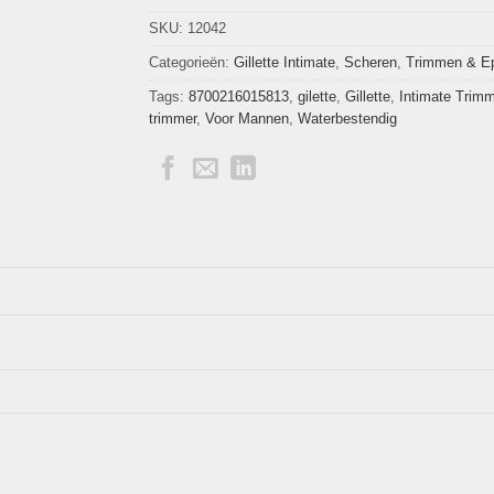
SKU:
12042
Categorieën:
Gillette Intimate
,
Scheren
,
Trimmen & Ep
Tags:
8700216015813
,
gilette
,
Gillette
,
Intimate Trimm
trimmer
,
Voor Mannen
,
Waterbestendig