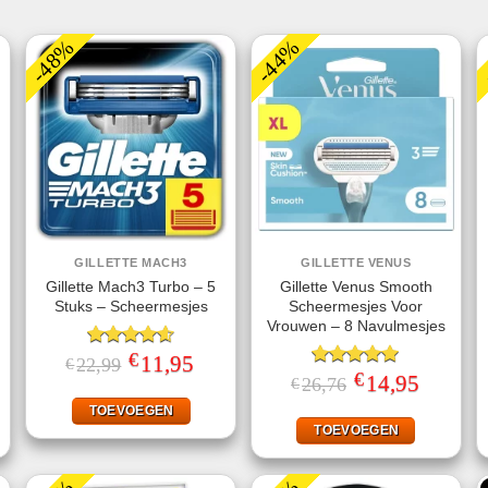
-48%
-44%
GILLETTE MACH3
GILLETTE VENUS
Gillette Mach3 Turbo – 5
Gillette Venus Smooth
Stuks – Scheermesjes
Scheermesjes Voor
Vrouwen – 8 Navulmesjes
€
Gewaardeerd
Oorspronkelijke
11,95
Huidige
22,99
€
prijs
prijs
4.60
uit 5
€
ke
ige
Gewaardeerd
Oorspronkelijke
14,95
Huidige
26,76
€
was:
is:
prijs
prijs
5.00
uit 5
€22,99.
€11,95.
was:
is:
TOEVOEGEN
95.
€26,76.
€14,95.
TOEVOEGEN