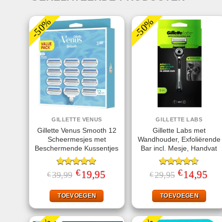
-50%
-50%
GILLETTE VENUS
GILLETTE LABS
Gillette Venus Smooth 12
Gillette Labs met
Scheermesjes met
Wandhouder, Exfoliërende
Beschermende Kussentjes
Bar incl. Mesje, Handvat
€
€
Gewaardeerd
Oorspronkelijke
19,95
Huidige
Gewaardeerd
Oorspronkelij
14,95
Huid
39,99
29,95
€
€
prijs
prijs
prijs
prijs
5.00
uit 5
4.57
uit 5
was:
is:
was:
is:
€39,99.
€19,95.
€29,95.
€14,
TOEVOEGEN
TOEVOEGEN