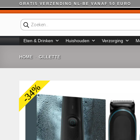
Ga
GRATIS VERZENDING NL-BE VANAF 50 EURO
naar
inhoud
Producten
zoeken
Eten & Drinken
Huishouden
Verzorging
M
HOME
GILLETTE
-
-34%