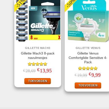
-51%
-50%
GILLETTE MACH3
GILLETTE VENUS
Gillette Mach3 8-pack
Gillette Venus
navulmesjes
Comfortglide Sensitive 4-
Pack
€
Gewaardeerd
Oorspronkelijke
13,95
Huidige
28,69
€
prijs
prijs
5.00
uit 5
€
Gewaardeerd
Oorspronkeli
9,99
Huid
19,99
€
was:
is:
prijs
prijs
5.00
uit 5
€28,69.
€13,95.
was:
is:
TOEVOEGEN
€19,99.
€9,99
TOEVOEGEN