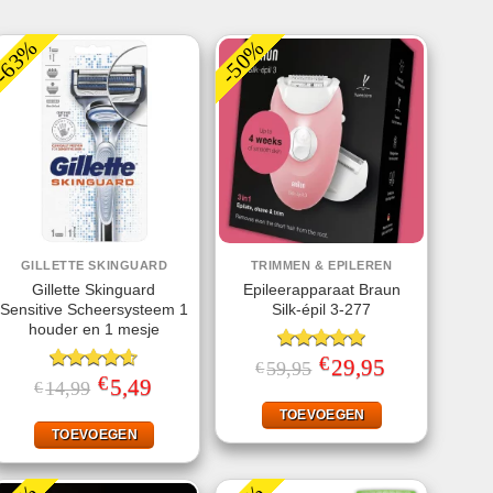
-63%
-50%
GILLETTE SKINGUARD
TRIMMEN & EPILEREN
Gillette Skinguard
Epileerapparaat Braun
Sensitive Scheersysteem 1
Silk-épil 3-277
houder en 1 mesje
€
Gewaardeerd
Oorspronkelijke
29,95
Huidige
59,95
€
prijs
prijs
€
5.00
uit 5
Gewaardeerd
Oorspronkelijke
5,49
Huidige
14,99
€
was:
is:
prijs
prijs
4.60
uit 5
€59,95.
€29,95.
was:
is:
TOEVOEGEN
€14,99.
€5,49.
TOEVOEGEN