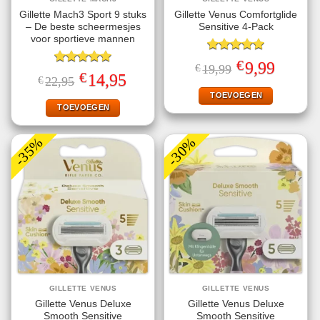
Gillette Mach3 Sport 9 stuks
Gillette Venus Comfortglide
– De beste scheermesjes
Sensitive 4-Pack
voor sportieve mannen
Gewaardeerd
€
Oorspronkelijke
Huidige
9,99
€
19,99
5.00
uit 5
Gewaardeerd
prijs
prijs
€
Oorspronkelijke
Huidige
14,95
€
22,95
5.00
uit 5
was:
is:
prijs
prijs
€19,99.
€9,99.
TOEVOEGEN
was:
is:
€22,95.
€14,95.
TOEVOEGEN
-35%
-30%
GILLETTE VENUS
GILLETTE VENUS
Gillette Venus Deluxe
Gillette Venus Deluxe
Smooth Sensitive
Smooth Sensitive