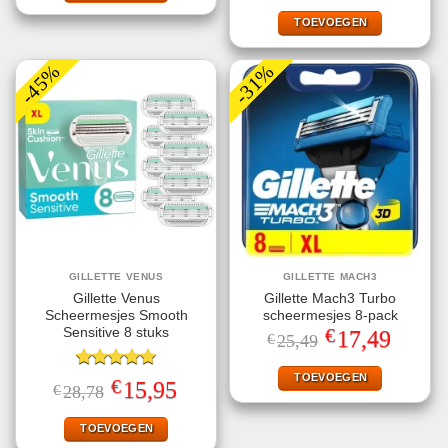
was:
is:
€24,99.
€9,95.
TOEVOEGEN
-45%
-31%
GILLETTE VENUS
GILLETTE MACH3
Gillette Venus
Gillette Mach3 Turbo
Scheermesjes Smooth
scheermesjes 8-pack
€
Sensitive 8 stuks
Oorspronkelijke
Huidige
17,49
€
25,49
prijs
prijs
was:
is:
€25,49.
€17,49.
TOEVOEGEN
Gewaardeerd
€
Oorspronkelijke
Huidige
15,95
€
28,78
5.00
uit 5
prijs
prijs
was:
is:
€28,78.
€15,95.
TOEVOEGEN