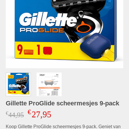
Gillette ProGlide scheermesjes 9-pack
€
27,95
€
Oorspronkelijke
Huidige
44,95
prijs
prijs
Koop Gillette ProGlide scheermesjes 9-pack. Geniet van
was:
is: