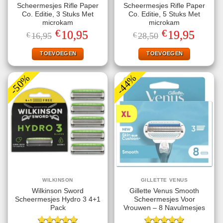
Scheermesjes Rifle Paper
Scheermesjes Rifle Paper
Co. Editie, 3 Stuks Met
Co. Editie, 5 Stuks Met
microkam
microkam
€
€
Oorspronkelijke
Huidige
Oorspronkelijke
Huidige
10,95
19,95
€
16,95
€
28,50
prijs
prijs
prijs
prijs
was:
is:
was:
is:
€16,95.
€10,95.
€28,50.
€19,95.
TOEVOEGEN
TOEVOEGEN
-50%
-44%
WILKINSON
GILLETTE VENUS
Wilkinson Sword
Gillette Venus Smooth
Scheermesjes Hydro 3 4+1
Scheermesjes Voor
Pack
Vrouwen – 8 Navulmesjes