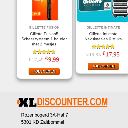
GILLETTE FUSION
GILLETTE INTIMATE
Gillette Fusion5
Gillette Intimate
Scheersysteem 1 houder
Navulmesjes 6 stuks
met 2 mesjes
€
Gewaardeerd
Oorspronkelij
17,95
Huid
19,95
€
prijs
prijs
€
5.00
uit 5
Gewaardeerd
Oorspronkelijke
9,99
Huidige
17,49
€
was:
is:
prijs
prijs
5.00
uit 5
€19,95.
€17,
was:
is:
TOEVOEGEN
€17,49.
€9,99.
TOEVOEGEN
Rozenbogerd 3A-Hal 7
5301 KD Zaltbommel