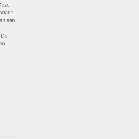
 Deze
ortabel
van een
. De
ion