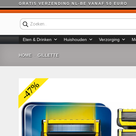
Ga
GRATIS VERZENDING NL-BE VANAF 50 EURO
naar
inhoud
Producten
zoeken
Eten & Drinken
Huishouden
Verzorging
M
HOME
GILLETTE
-
-47%