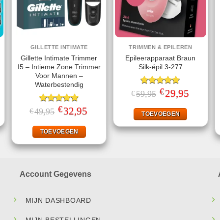
GILLETTE INTIMATE
TRIMMEN & EPILEREN
Gillette Intimate Trimmer
Epileerapparaat Braun
I5 – Intieme Zone Trimmer
Silk-épil 3-277
Voor Mannen –
Waterbestendig
€
ke
ige
Gewaardeerd
Oorspronkelijke
29,95
Huidige
59,95
€
prijs
prijs
5.00
uit 5
was:
is:
€
Gewaardeerd
Oorspronkelijke
32,95
Huidige
49,95
€
95.
€59,95.
€29,95.
TOEVOEGEN
prijs
prijs
4.93
uit 5
was:
is:
€49,95.
€32,95.
TOEVOEGEN
Account Gegevens
MIJN DASHBOARD
MIJN BESTELLINGEN