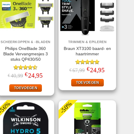
SCHEERKOPPEN & -BLADEN
TRIMMEN & EPILEREN
Philips OneBlade 360
Braun XT3100 baard- en
Blade Vervangmesjes 3
haartrimmer
stuks QP430/50
€
Gewaardeerd
Oorspronkelijke
24,95
Huidige
67,99
€
prijs
prijs
€
5.00
uit 5
Gewaardeerd
Oorspronkelijke
24,95
Huidige
40,99
€
was:
is:
prijs
prijs
4.50
uit 5
€67,99.
€24,95.
was:
is:
TOEVOEGEN
€40,99.
€24,95.
TOEVOEGEN
-56%
-50%