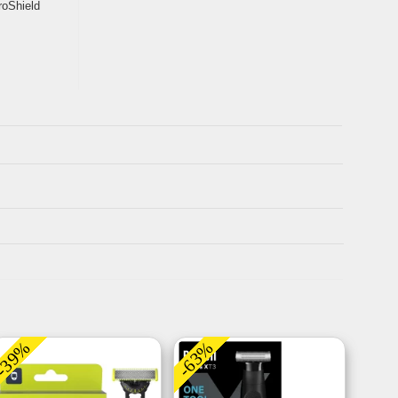
roShield
-39%
-63%