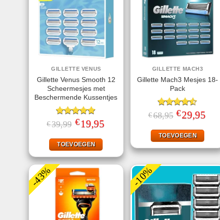
GILLETTE VENUS
GILLETTE MACH3
Gillette Venus Smooth 12
Gillette Mach3 Mesjes 18-
Scheermesjes met
Pack
Beschermende Kussentjes
€
Gewaardeerd
Oorspronkelij
29,95
Huid
68,95
€
prijs
prijs
€
4.50
uit 5
Gewaardeerd
Oorspronkelijke
19,95
Huidige
39,99
€
was:
is:
prijs
prijs
5.00
uit 5
€68,95.
€29,
was:
is:
TOEVOEGEN
€39,99.
€19,95.
TOEVOEGEN
-43%
-10%