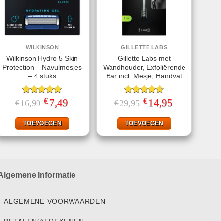
WILKINSON
GILLETTE LABS
Wilkinson Hydro 5 Skin
Gillette Labs met
Protection – Navulmesjes
Wandhouder, Exfoliërende
– 4 stuks
Bar incl. Mesje, Handvat
€
€
Gewaardeerd
Oorspronkelijke
7,49
Huidige
Gewaardeerd
Oorspronkelijke
14,95
Huidige
16,90
29,95
€
€
prijs
prijs
prijs
prijs
5.00
uit 5
4.57
uit 5
was:
is:
was:
is:
€16,90.
€7,49.
€29,95.
€14,95.
TOEVOEGEN
TOEVOEGEN
Algemene Informatie
ALGEMENE VOORWAARDEN
BETALEN/AFREKENEN