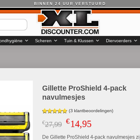
BINNEN 24 UUR VERSTUURD
ondhygiëne
Scheren
Tuin & Klussen
Diervoerders
Gillette ProShield 4-pack
navulmesjes
(
3
klantbeoordelingen)
Gewaardeerd
2
€
14,95
€
Oorspronkelijke
Huidige
27,99
5.00
op 5
gebaseerd
prijs
prijs
op
klant
De Gillette ProShield 4-pack navulmesjes zi
was:
is:
waarderingen