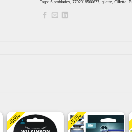
Tags:
5 problades
,
7702018560677
,
gilette
,
Gillette
,
P
-66%
-51%