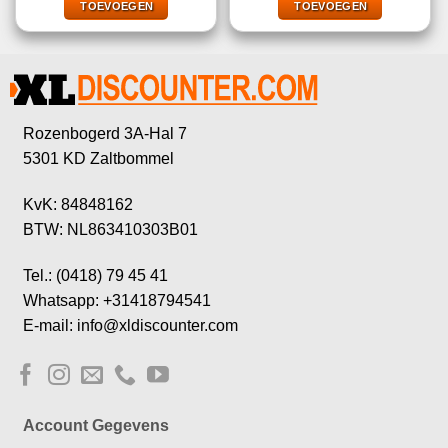
€3,80.
€2,95.
€7,25.
€4,95.
TOEVOEGEN
TOEVOEGEN
Rozenbogerd 3A-Hal 7
5301 KD Zaltbommel
KvK: 84848162
BTW: NL863410303B01
Tel.: (0418) 79 45 41
Whatsapp: +31418794541
E-mail: info@xldiscounter.com
Account Gegevens