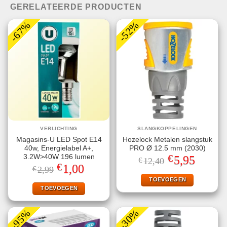
GERELATEERDE PRODUCTEN
-67%
-52%
VERLICHTING
SLANGKOPPELINGEN
Magasins-U LED Spot E14
Hozelock Metalen slangstuk
40w, Energielabel A+,
PRO Ø 12.5 mm (2030)
€
3.2W>40W 196 lumen
Oorspronkelijke
Huidige
5,95
€
12,40
prijs
prijs
€
Oorspronkelijke
Huidige
1,00
€
2,99
was:
is:
prijs
prijs
€12,40.
€5,95.
TOEVOEGEN
was:
is:
€2,99.
€1,00.
TOEVOEGEN
-95%
-30%