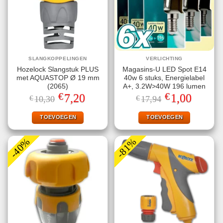
SLANGKOPPELINGEN
VERLICHTING
Hozelock Slangstuk PLUS
Magasins-U LED Spot E14
met AQUASTOP Ø 19 mm
40w 6 stuks, Energielabel
(2065)
A+, 3.2W>40W 196 lumen
€
€
Oorspronkelijke
Huidige
Oorspronkelijke
Huidige
7,20
1,00
€
10,30
€
17,94
prijs
prijs
prijs
prijs
was:
is:
was:
is:
€10,30.
€7,20.
€17,94.
€1,00.
TOEVOEGEN
TOEVOEGEN
-40%
-81%