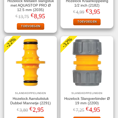
Hozelock Metalen slangstuk
Hozelock Kraankoppeling
met AQUASTOP PRO Ø
1/2 inch (2182)
€
12.5 mm (2035)
Oorspronkelijke
Huidige
3,95
€
4,99
prijs
prijs
€
Oorspronkelijke
Huidige
8,95
€
13,75
was:
is:
prijs
prijs
€4,99.
€3,95.
TOEVOEGEN
was:
is:
€13,75.
€8,95.
TOEVOEGEN
-22%
-32%
SLANGKOPPELINGEN
SLANGKOPPELINGEN
Hozelock Aansluitstuk
Hozelock Slangverbinder Ø
Dubbel Mannetje (2291)
19 mm (2200)
€
€
Oorspronkelijke
Huidige
Oorspronkelijke
Huidige
2,95
4,95
€
3,80
€
7,25
prijs
prijs
prijs
prijs
was:
is:
was:
is: