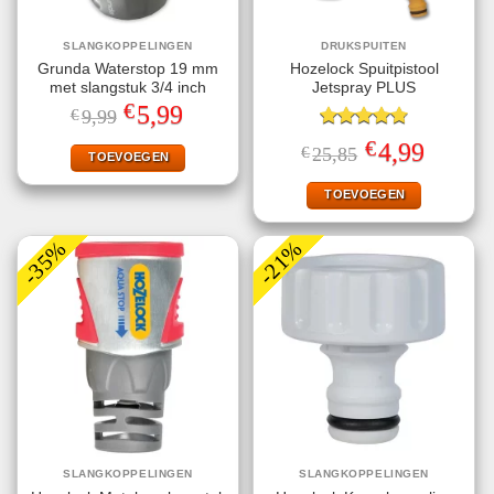
SLANGKOPPELINGEN
DRUKSPUITEN
Grunda Waterstop 19 mm
Hozelock Spuitpistool
met slangstuk 3/4 inch
Jetspray PLUS
€
Oorspronkelijke
Huidige
5,99
€
9,99
prijs
prijs
was:
is:
Gewaardeerd
€
Oorspronkelijke
Huidige
4,99
€
25,85
€9,99.
€5,99.
TOEVOEGEN
4.78
uit 5
prijs
prijs
was:
is:
€25,85.
€4,99.
TOEVOEGEN
-35%
-21%
SLANGKOPPELINGEN
SLANGKOPPELINGEN