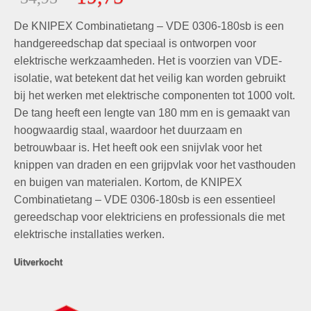
gebaseerd
prijs
prijs
op
klant
De KNIPEX Combinatietang – VDE 0306-180sb is een
was:
is:
waarderingen
€34,95.
€19,75.
handgereedschap dat speciaal is ontworpen voor
elektrische werkzaamheden. Het is voorzien van VDE-
isolatie, wat betekent dat het veilig kan worden gebruikt
bij het werken met elektrische componenten tot 1000 volt.
De tang heeft een lengte van 180 mm en is gemaakt van
hoogwaardig staal, waardoor het duurzaam en
betrouwbaar is. Het heeft ook een snijvlak voor het
knippen van draden en een grijpvlak voor het vasthouden
en buigen van materialen. Kortom, de KNIPEX
Combinatietang – VDE 0306-180sb is een essentieel
gereedschap voor elektriciens en professionals die met
elektrische installaties werken.
Uitverkocht