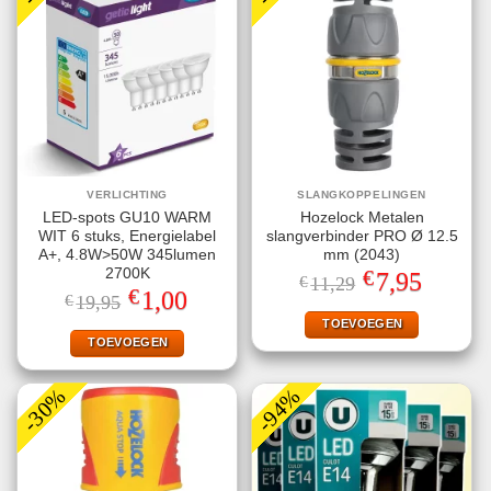
VERLICHTING
SLANGKOPPELINGEN
LED-spots GU10 WARM
Hozelock Metalen
WIT 6 stuks, Energielabel
slangverbinder PRO Ø 12.5
A+, 4.8W>50W 345lumen
mm (2043)
€
2700K
Oorspronkelijke
Huidige
7,95
€
11,29
prijs
prijs
€
Oorspronkelijke
Huidige
1,00
€
19,95
was:
is:
prijs
prijs
€11,29.
€7,95.
TOEVOEGEN
was:
is:
€19,95.
€1,00.
TOEVOEGEN
-30%
-94%