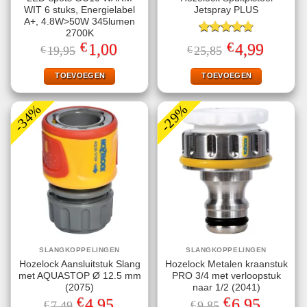
WIT 6 stuks, Energielabel
Jetspray PLUS
A+, 4.8W>50W 345lumen
2700K
Gewaardeerd
€
€
Oorspronkelijke
Huidige
Oorspronkelijke
Huidige
1,00
4,99
€
19,95
€
25,85
4.78
uit 5
prijs
prijs
prijs
prijs
was:
is:
was:
is:
€19,95.
€1,00.
€25,85.
€4,99.
TOEVOEGEN
TOEVOEGEN
-34%
-29%
SLANGKOPPELINGEN
SLANGKOPPELINGEN
Hozelock Aansluitstuk Slang
Hozelock Metalen kraanstuk
met AQUASTOP Ø 12.5 mm
PRO 3/4 met verloopstuk
(2075)
naar 1/2 (2041)
€
€
Oorspronkelijke
Huidige
Oorspronkelijke
Huidige
4,95
6,95
€
7,49
€
9,85