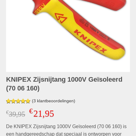
KNIPEX Zijsnijtang 1000V Geïsoleerd
(70 06 160)
(
3
klantbeoordelingen)
Gewaardeerd
3
€
21,95
€
Oorspronkelijke
Huidige
39,95
5.00
op 5
gebaseerd
prijs
prijs
op
klant
De KNIPEX Zijsnijtang 1000V Geïsoleerd (70 06 160) is
was:
is:
waarderingen
€39,95.
€21,95.
een handgereedschap dat speciaal is ontworpen voor