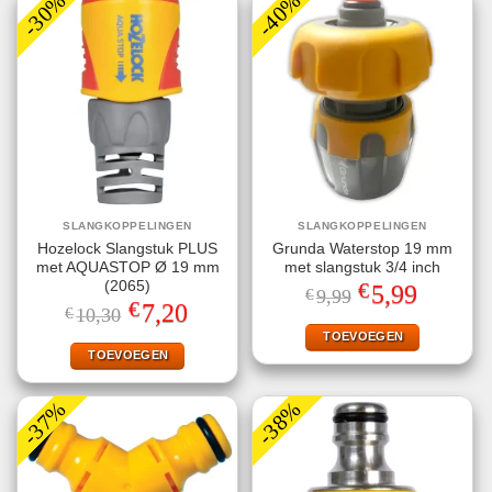
-30%
-40%
SLANGKOPPELINGEN
SLANGKOPPELINGEN
Hozelock Slangstuk PLUS
Grunda Waterstop 19 mm
met AQUASTOP Ø 19 mm
met slangstuk 3/4 inch
€
(2065)
Oorspronkelijke
Huidige
5,99
€
9,99
prijs
prijs
€
Oorspronkelijke
Huidige
7,20
€
10,30
was:
is:
prijs
prijs
€9,99.
€5,99.
TOEVOEGEN
was:
is:
€10,30.
€7,20.
TOEVOEGEN
-37%
-38%