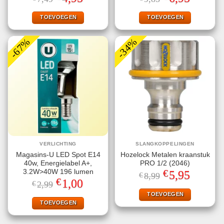
prijs
prijs
prijs
prijs
was:
is:
was:
is:
€7,49.
€4,95.
€9,85.
€6,95.
TOEVOEGEN
TOEVOEGEN
-67%
-34%
VERLICHTING
SLANGKOPPELINGEN
Magasins-U LED Spot E14
Hozelock Metalen kraanstuk
40w, Energielabel A+,
PRO 1/2 (2046)
€
3.2W>40W 196 lumen
Oorspronkelijke
Huidige
5,95
€
8,99
prijs
prijs
€
Oorspronkelijke
Huidige
1,00
€
2,99
was:
is:
prijs
prijs
€8,99.
€5,95.
TOEVOEGEN
was:
is:
€2,99.
€1,00.
TOEVOEGEN