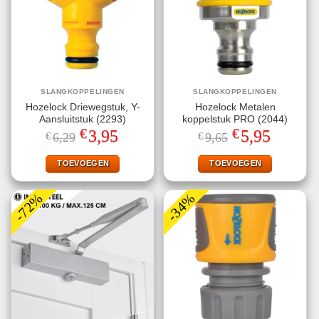
SLANGKOPPELINGEN
SLANGKOPPELINGEN
Hozelock Driewegstuk, Y-
Hozelock Metalen
Aansluitstuk (2293)
koppelstuk PRO (2044)
€
€
Oorspronkelijke
Huidige
Oorspronkelijke
Huidige
3,95
5,95
€
6,29
€
9,65
prijs
prijs
prijs
prijs
was:
is:
was:
is:
€6,29.
€3,95.
€9,65.
€5,95.
TOEVOEGEN
TOEVOEGEN
-72%
-34%