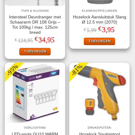
TUIN & KLUSSEN
SLANGKOPPELINGEN
Intersteel Deurdranger met
Hozelock Aansluitstuk Slang
Schaararm DR 108 Grijs –
Ø 12.5 mm (2070)
€
Tot 100kg / max. 125cm
Oorspronkelijke
Huidige
3,95
€
5,99
prijs
prijs
breed
was:
is:
€
Oorspronkelijke
Huidige
34,95
€
124,95
€5,99.
€3,95.
TOEVOEGEN
prijs
prijs
was:
is:
€124,95.
€34,95.
TOEVOEGEN
-95%
-81%
VERLICHTING
DRUKSPUITEN
LED-spots GU10 WARM
Hozelock Spuitpistool