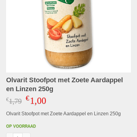
Olvarit Stoofpot met Zoete Aardappel
en Linzen 250g
€
1,00
€
Oorspronkelijke
Huidige
1,79
prijs
prijs
Olvarit Stoofpot met Zoete Aardappel en Linzen 250g
was:
is:
€1,79.
€1,00.
OP VOORRAAD
Olvarit Stoofpot met Zoete Aardappel en Linzen 250g aantal