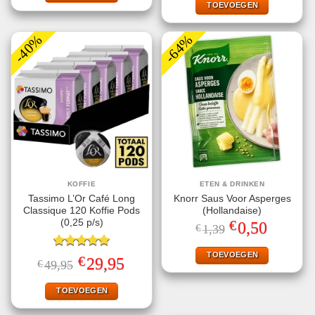
€9,29.
€5,49.
TOEVOEGEN
-40%
-64%
KOFFIE
ETEN & DRINKEN
Tassimo L’Or Café Long
Knorr Saus Voor Asperges
Classique 120 Koffie Pods
(Hollandaise)
€
(0,25 p/s)
Oorspronkelijke
Huidige
0,50
€
1,39
prijs
prijs
was:
is:
€1,39.
€0,50.
TOEVOEGEN
Gewaardeerd
€
Oorspronkelijke
Huidige
29,95
€
49,95
5.00
uit 5
prijs
prijs
was:
is:
€49,95.
€29,95.
TOEVOEGEN