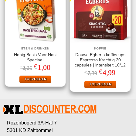
ETEN & DRINKEN
KOFFIE
Honig Basis Voor Nasi
Douwe Egberts koffiecups
Speciaal
Espresso Krachtig 20
€
capsules | intensiteit 10/12
Oorspronkelijke
Huidige
1,00
€
2,25
prijs
prijs
€
Oorspronkelijke
Huidige
4,99
€
7,39
was:
is:
prijs
prijs
€2,25.
€1,00.
TOEVOEGEN
was:
is:
€7,39.
€4,99.
TOEVOEGEN
Rozenbogerd 3A-Hal 7
5301 KD Zaltbommel