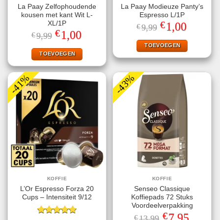
La Paay Zelfophoudende
La Paay Modieuze Panty’s
kousen met kant Wit L-
Espresso L/1P
€
XL/1P
Oorspronkelijke
Huidige
1,00
€
9,99
prijs
prijs
€
Oorspronkelijke
Huidige
1,00
€
9,99
was:
is:
prijs
prijs
€9,99.
€1,00.
TOEVOEGEN
was:
is:
€9,99.
€1,00.
TOEVOEGEN
-41%
-43%
KOFFIE
KOFFIE
L’Or Espresso Forza 20
Senseo Classique
Cups – Intensiteit 9/12
Koffiepads 72 Stuks
Voordeelverpakking
€
Oorspronkelijke
Huidige
7,95
€
13,99