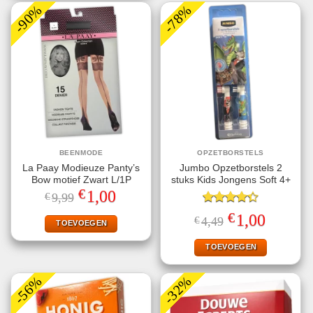
-90%
-78%
BEENMODE
OPZETBORSTELS
La Paay Modieuze Panty’s
Jumbo Opzetborstels 2
Bow motief Zwart L/1P
stuks Kids Jongens Soft 4+
€
Oorspronkelijke
Huidige
1,00
€
9,99
prijs
prijs
was:
is:
Gewaardeerd
€
Oorspronkelijke
Huidige
1,00
€
4,49
€9,99.
€1,00.
TOEVOEGEN
4.33
uit 5
prijs
prijs
was:
is:
€4,49.
€1,00.
TOEVOEGEN
-56%
-32%