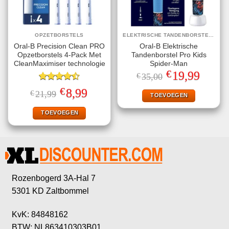
OPZETBORSTELS
ELEKTRISCHE TANDENBORSTELS
Oral-B Precision Clean PRO
Oral-B Elektrische
Opzetborstels 4-Pack Met
Tandenborstel Pro Kids
CleanMaximiser technologie
Spider-Man
€
Oorspronkelijke
Huidige
19,99
€
35,00
prijs
prijs
Gewaardeerd
was:
is:
€
Oorspronkelijke
Huidige
8,99
€
21,99
€35,00.
€19,99.
TOEVOEGEN
4.50
uit 5
prijs
prijs
was:
is:
€21,99.
€8,99.
TOEVOEGEN
Rozenbogerd 3A-Hal 7
5301 KD Zaltbommel
KvK: 84848162
BTW: NL863410303B01