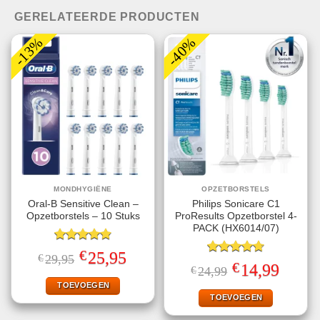
GERELATEERDE PRODUCTEN
-13%
-40%
MONDHYGIËNE
OPZETBORSTELS
Oral-B Sensitive Clean –
Philips Sonicare C1
Opzetborstels – 10 Stuks
ProResults Opzetborstel 4-
PACK (HX6014/07)
Gewaardeerd
€
Oorspronkelijke
Huidige
25,95
€
29,95
4.86
uit 5
Gewaardeerd
prijs
prijs
€
Oorspronkelijke
Huidige
14,99
€
24,99
4.75
uit 5
was:
is:
prijs
prijs
€29,95.
€25,95.
TOEVOEGEN
was:
is:
€24,99.
€14,99.
TOEVOEGEN