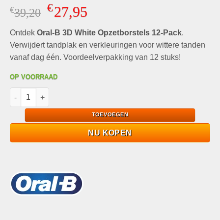
Gewaardeerd
8
€
27,95
€
Oorspronkelijke
Huidige
39,20
4.88
op 5
gebaseerd
prijs
prijs
op
klant
Ontdek
Oral-B 3D White Opzetborstels 12-Pack
was:
is:
.
waarderingen
€39,20.
€27,95.
Verwijdert tandplak en verkleuringen voor wittere tanden
vanaf dag één. Voordeelverpakking van 12 stuks!
OP VOORRAAD
Oral-B 3D White Opzetborstels 12-Pack - Wittere tanden aantal
TOEVOEGEN
NU KOPEN