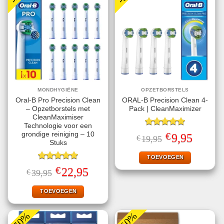
MONDHYGIËNE
OPZETBORSTELS
Oral-B Pro Precision Clean
ORAL-B Precision Clean 4-
– Opzetborstels met
Pack | CleanMaximizer
CleanMaximiser
Technologie voor een
Gewaardeerd
€
grondige reiniging – 10
Oorspronkelijke
Huidige
9,95
€
19,95
5.00
uit 5
prijs
prijs
Stuks
was:
is:
€19,95.
€9,95.
TOEVOEGEN
Gewaardeerd
€
Oorspronkelijke
Huidige
22,95
€
39,95
5.00
uit 5
prijs
prijs
was:
is:
€39,95.
€22,95.
TOEVOEGEN
-70%
-60%