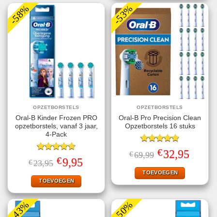
-58%
-53%
OPZETBORSTELS
OPZETBORSTELS
Oral-B Kinder Frozen PRO
Oral-B Pro Precision Clean
opzetborstels, vanaf 3 jaar,
Opzetborstels 16 stuks
4-Pack
Gewaardeerd
€
Oorspronkelijke
Huidige
32,95
€
69,99
4.78
uit 5
Gewaardeerd
prijs
prijs
€
Oorspronkelijke
Huidige
9,95
€
23,95
4.67
uit 5
was:
is:
prijs
prijs
€69,99.
€32,95.
TOEVOEGEN
was:
is:
€23,95.
€9,95.
TOEVOEGEN
-43%
-50%