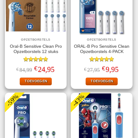
OPZETBORSTELS
OPZETBORSTELS
Oral-B Sensitive Clean Pro
ORAL-B Pro Sensitive Clean
Opzetborstels 12 stuks
Opzetborstels 4-PACK
Gewaardeerd
Gewaardeerd
€
€
Oorspronkelijke
Huidige
Oorspronkelijke
Huidige
24,95
9,95
€
84,99
€
27,95
4.78
uit 5
4.75
uit 5
prijs
prijs
prijs
prijs
was:
is:
was:
is:
€84,99.
€24,95.
€27,95.
€9,95.
TOEVOEGEN
TOEVOEGEN
-59%
-43%