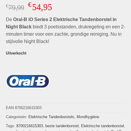
Gewaardeerd
2
€
54,95
€
Oorspronkelijke
Huidige
79,99
4.50
op 5
gebaseerd
prijs
prijs
op
klant
De
Oral-B iO Series 2 Elektrische Tandenborstel in
was:
is:
waarderingen
€79,99.
€54,95.
Night Black
biedt 3 poetsstanden, drukregeling en een 2-
minuten timer voor een zachte, grondige reiniging. Nu in
stijlvolle Night Black!
Uitverkocht
EAN 8700216615303
Categorieën:
Elektrische Tandenborstels
,
Mondhygiëne
Tags:
8700216615303
,
beste tandenborstel
,
Elektrische tandenborstel
,