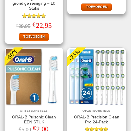
was:
is:
grondige reiniging – 10
€5,00.
€2,00.
TOEVOEGEN
Stuks
Gewaardeerd
€
Oorspronkelijke
Huidige
22,95
€
39,95
5.00
uit 5
prijs
prijs
was:
is:
€39,95.
€22,95.
TOEVOEGEN
-60%
-25%
OPZETBORSTELS
OPZETBORSTELS
ORAL-B Pulsonic Clean
ORAL-B Precision Clean
ÉÉN STUK
Pro 24-Pack
€
Oorspronkelijke
Huidige
2,00
€
5,00