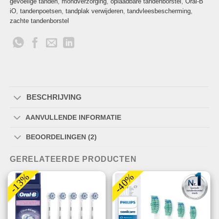
gevoelige tanden
,
mondverzorging
,
oplaadbare tandenborstel
,
Oral-B
iO
,
tandenpoetsen
,
tandplak verwijderen
,
tandvleesbescherming
,
zachte tandenborstel
BESCHRIJVING
AANVULLENDE INFORMATIE
BEOORDELINGEN (2)
GERELATEERDE PRODUCTEN
-13%
-40%