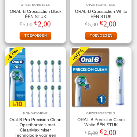
OPZETBORSTELS
OPZETBORSTELS
ORAL-B Crossaction Black
ORAL-B Crossaction White
ÉÉN STUK
ÉÉN STUK
€
€
Oorspronkelijke
Huidige
Oorspronkelijke
Huidige
2,00
2,00
€
5,00
€
5,00
prijs
prijs
prijs
prijs
was:
is:
was:
is:
€5,00.
€2,00.
€5,00.
€2,00.
TOEVOEGEN
TOEVOEGEN
-43%
-60%
MONDHYGIËNE
OPZETBORSTELS
Oral-B Pro Precision Clean
ORAL-B Precision Clean
– Opzetborstels met
White ÉÉN STUK
€
CleanMaximiser
Oorspronkelijke
Huidige
2,00
€
5,00
prijs
prijs
Technologie voor een