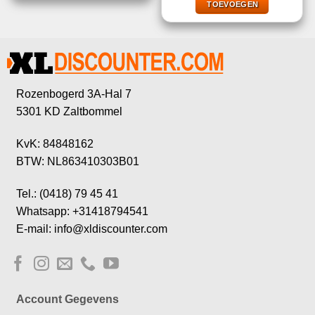
€65,95.
€19,95.
TOEVOEGEN
Rozenbogerd 3A-Hal 7
5301 KD Zaltbommel
KvK: 84848162
BTW: NL863410303B01
Tel.: (0418) 79 45 41
Whatsapp: +31418794541
E-mail: info@xldiscounter.com
Account Gegevens