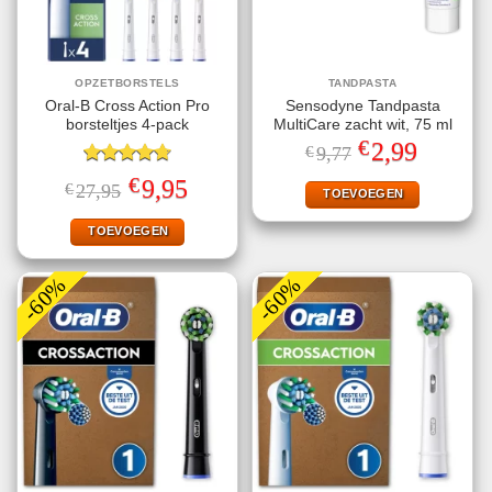
OPZETBORSTELS
TANDPASTA
Oral-B Cross Action Pro
Sensodyne Tandpasta
borsteltjes 4-pack
MultiCare zacht wit, 75 ml
€
Oorspronkelijke
Huidige
2,99
€
9,77
prijs
prijs
Gewaardeerd
was:
is:
€
Oorspronkelijke
Huidige
9,95
€
27,95
€9,77.
€2,99.
TOEVOEGEN
4.75
uit 5
prijs
prijs
was:
is:
€27,95.
€9,95.
TOEVOEGEN
-60%
-60%