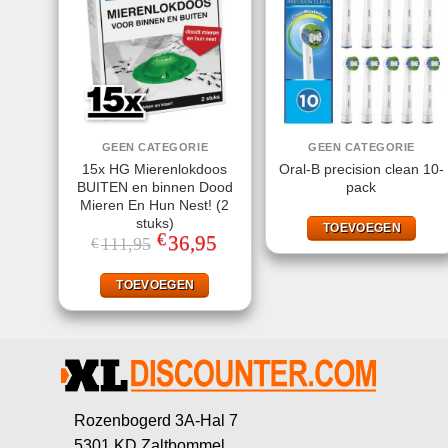
GEEN CATEGORIE
GEEN CATEGORIE
15x HG Mierenlokdoos
Oral-B precision clean 10-
BUITEN en binnen Dood
pack
Mieren En Hun Nest! (2
stuks)
TOEVOEGEN
€
Oorspronkelijke
36,95
Huidige
111,95
€
prijs
prijs
was:
is:
€111,95.
€36,95.
TOEVOEGEN
Rozenbogerd 3A-Hal 7
5301 KD Zaltbommel