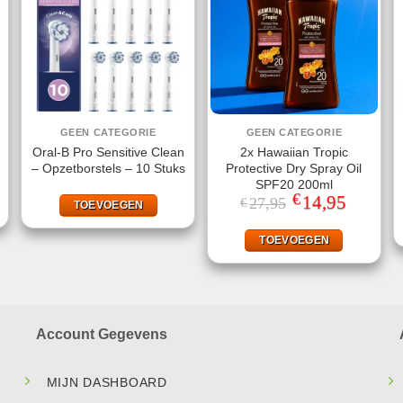
GEEN CATEGORIE
GEEN CATEGORIE
Oral-B Pro Sensitive Clean
2x Hawaiian Tropic
– Opzetborstels – 10 Stuks
Protective Dry Spray Oil
SPF20 200ml
€
Oorspronkelijke
14,95
Huidige
27,95
€
TOEVOEGEN
prijs
prijs
was:
is:
€27,95.
€14,95.
TOEVOEGEN
Account Gegevens
MIJN DASHBOARD