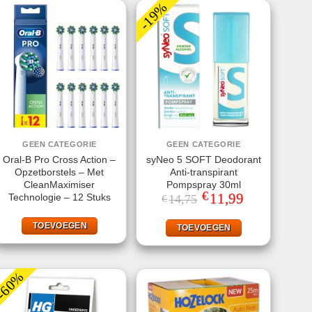
-19%
GEEN CATEGORIE
GEEN CATEGORIE
Oral-B Pro Cross Action –
syNeo 5 SOFT Deodorant
Opzetborstels – Met
Anti-transpirant
CleanMaximiser
Pompspray 30ml
€
Oorspronkelijke
11,99
Huidige
Technologie – 12 Stuks
14,75
€
prijs
prijs
was:
is:
€14,75.
€11,99.
TOEVOEGEN
TOEVOEGEN
-60%