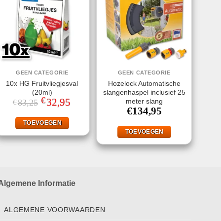
GEEN CATEGORIE
GEEN CATEGORIE
10x HG Fruitvliegjesval
Hozelock Automatische
(20ml)
slangenhaspel inclusief 25
€
Oorspronkelijke
32,95
Huidige
meter slang
83,25
€
prijs
prijs
€
134,95
was:
is:
€83,25.
€32,95.
TOEVOEGEN
TOEVOEGEN
Algemene Informatie
ALGEMENE VOORWAARDEN