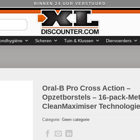
BINNEN 24 UUR VERSTUURD
ondhygiëne
Scheren
Tuin & Klussen
Diervoerders
Oral-B Pro Cross Action –
Opzetborstels – 16-pack-Me
CleanMaximiser Technologi
Categorie:
Geen categorie