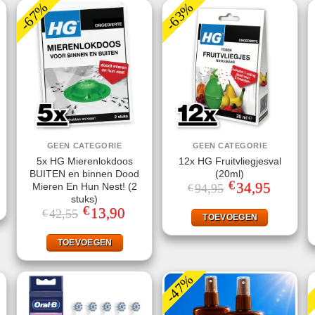
-67%
-63%
GEEN CATEGORIE
GEEN CATEGORIE
5x HG Mierenlokdoos
12x HG Fruitvliegjesval
BUITEN en binnen Dood
(20ml)
€
Oorspronkelijke
34,95
Huidige
Mieren En Hun Nest! (2
94,95
€
prijs
prijs
stuks)
was:
is:
€
Oorspronkelijke
13,90
Huidige
42,55
€
€94,95.
€34,95.
TOEVOEGEN
prijs
prijs
was:
is:
€42,55.
€13,90.
TOEVOEGEN
-47%