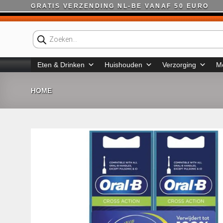
Ga
GRATIS VERZENDING NL-BE VANAF 50 EURO
naar
inhoud
Producten
zoeken
Eten & Drinken
Huishouden
Verzorging
M
HOME