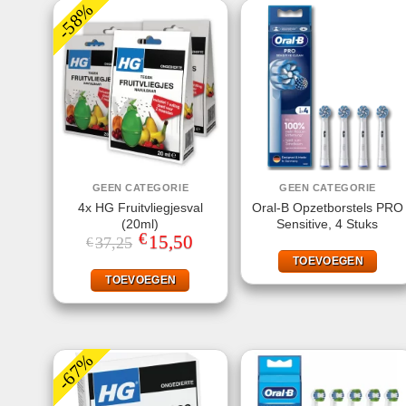
-58%
GEEN CATEGORIE
GEEN CATEGORIE
4x HG Fruitvliegjesval
Oral-B Opzetborstels PRO
(20ml)
Sensitive, 4 Stuks
€
Oorspronkelijke
15,50
Huidige
37,25
€
prijs
prijs
TOEVOEGEN
was:
is:
€37,25.
€15,50.
TOEVOEGEN
-67%