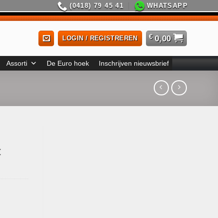
(0418) 79 45 41
WHATSAPP
€
0,00
LOGIN / REGISTREREN
Assorti
De Euro hoek
Inschrijven nieuwsbrief
t
e