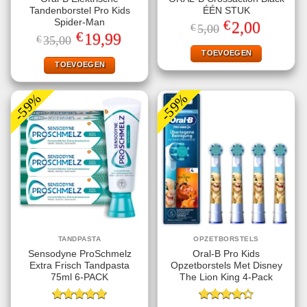
Tandenborstel Pro Kids
ÉÉN STUK
€
Spider-Man
Oorspronkelijke
Huidige
2,00
€
5,00
prijs
prijs
€
Oorspronkelijke
Huidige
19,99
€
35,00
was:
is:
prijs
prijs
€5,00.
€2,00.
TOEVOEGEN
was:
is:
€35,00.
€19,99.
TOEVOEGEN
-59%
-59%
TANDPASTA
OPZETBORSTELS
Sensodyne ProSchmelz
Oral-B Pro Kids
Extra Frisch Tandpasta
Opzetborstels Met Disney
75ml 6-PACK
The Lion King 4-Pack