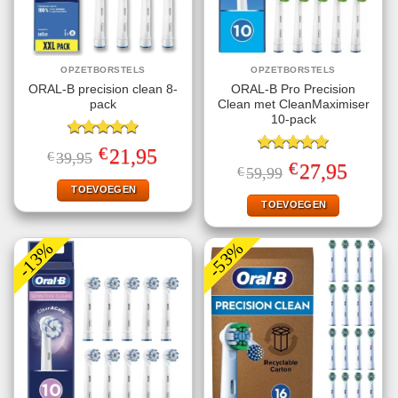
OPZETBORSTELS
OPZETBORSTELS
ORAL-B precision clean 8-
ORAL-B Pro Precision
pack
Clean met CleanMaximiser
10-pack
Gewaardeerd
€
Oorspronkelijke
Huidige
21,95
€
39,95
4.91
uit 5
Gewaardeerd
prijs
prijs
€
Oorspronkelijke
Huidige
27,95
€
59,99
5.00
uit 5
was:
is:
prijs
prijs
€39,95.
€21,95.
TOEVOEGEN
was:
is:
€59,99.
€27,95.
TOEVOEGEN
-13%
-53%