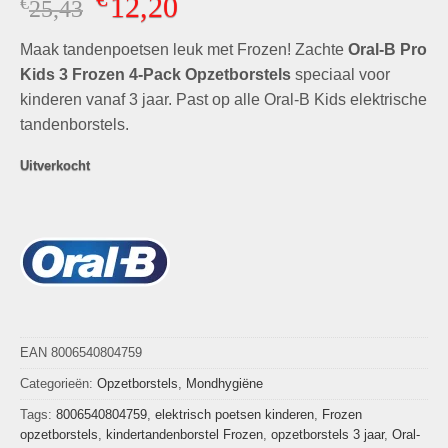
12,20
€
Oorspronkelijke
Huidige
25,43
prijs
prijs
Maak tandenpoetsen leuk met Frozen! Zachte
was:
is:
Oral-B Pro
€25,43.
€12,20.
Kids 3 Frozen 4-Pack Opzetborstels
speciaal voor
kinderen vanaf 3 jaar. Past op alle Oral-B Kids elektrische
tandenborstels.
Uitverkocht
EAN 8006540804759
Categorieën:
Opzetborstels
,
Mondhygiëne
Tags:
8006540804759
,
elektrisch poetsen kinderen
,
Frozen
opzetborstels
,
kindertandenborstel Frozen
,
opzetborstels 3 jaar
,
Oral-