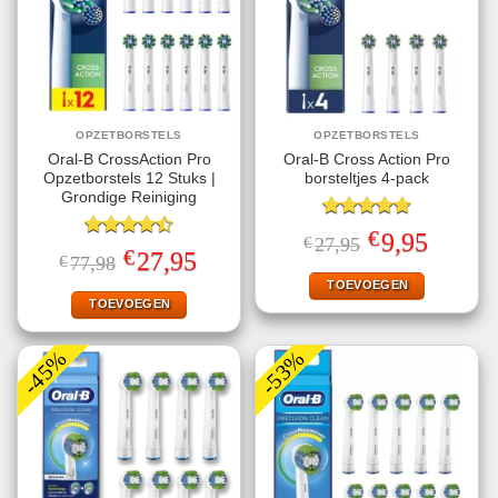
OPZETBORSTELS
OPZETBORSTELS
Oral-B CrossAction Pro
Oral-B Cross Action Pro
Opzetborstels 12 Stuks |
borsteltjes 4-pack
Grondige Reiniging
Gewaardeerd
€
Oorspronkelijke
Huidige
9,95
€
27,95
4.75
uit 5
Gewaardeerd
prijs
prijs
€
Oorspronkelijke
Huidige
27,95
€
77,98
4.50
uit 5
was:
is:
prijs
prijs
€27,95.
€9,95.
TOEVOEGEN
was:
is:
€77,98.
€27,95.
TOEVOEGEN
-45%
-53%