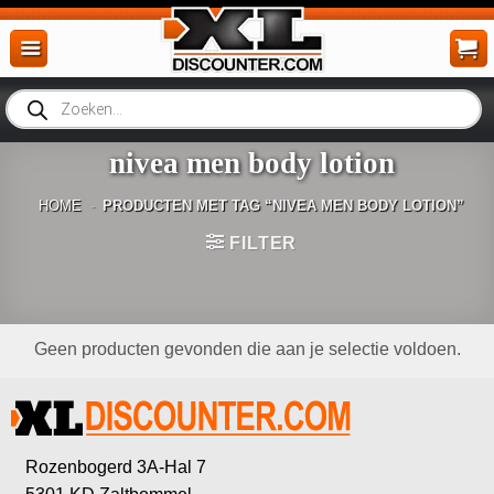
Ga
naar
inhoud
Producten
zoeken
nivea men body lotion
HOME
-
PRODUCTEN MET TAG “NIVEA MEN BODY LOTION”
FILTER
Geen producten gevonden die aan je selectie voldoen.
Rozenbogerd 3A-Hal 7