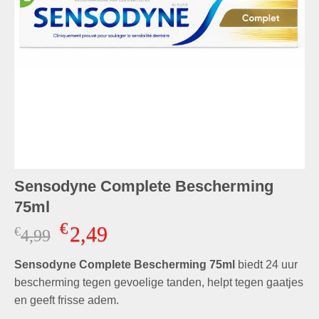
Sensodyne Complete Bescherming
75ml
€
2,49
€
Oorspronkelijke
Huidige
4,99
prijs
prijs
Sensodyne Complete Bescherming 75ml
was:
is:
biedt 24 uur
€4,99.
€2,49.
bescherming tegen gevoelige tanden, helpt tegen gaatjes
en geeft frisse adem.