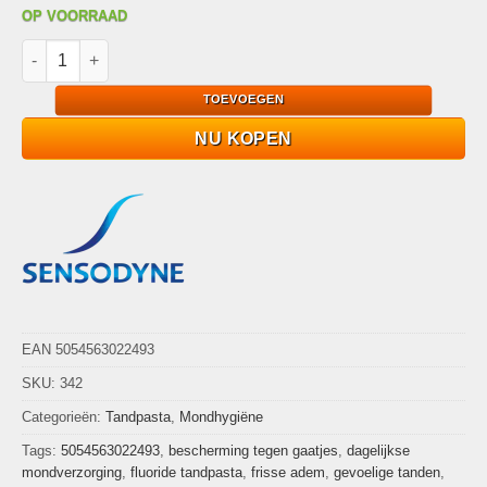
OP VOORRAAD
Sensodyne Complete Bescherming 75ml aantal
TOEVOEGEN
NU KOPEN
EAN 5054563022493
SKU:
342
Categorieën:
Tandpasta
,
Mondhygiëne
Tags:
5054563022493
,
bescherming tegen gaatjes
,
dagelijkse
mondverzorging
,
fluoride tandpasta
,
frisse adem
,
gevoelige tanden
,