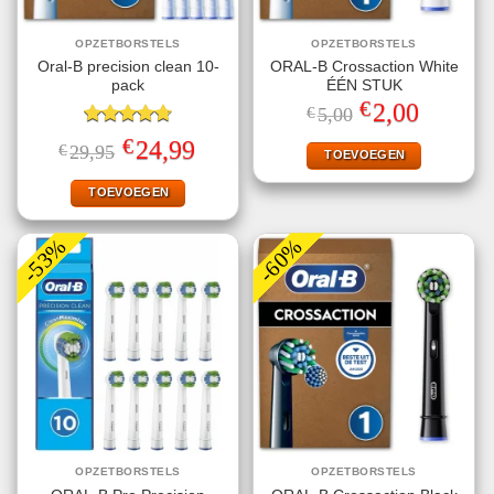
OPZETBORSTELS
OPZETBORSTELS
Oral-B precision clean 10-
ORAL-B Crossaction White
pack
ÉÉN STUK
€
Oorspronkelijke
Huidige
2,00
€
5,00
prijs
prijs
Gewaardeerd
was:
is:
€
Oorspronkelijke
Huidige
24,99
€
29,95
€5,00.
€2,00.
TOEVOEGEN
4.70
uit 5
prijs
prijs
was:
is:
€29,95.
€24,99.
TOEVOEGEN
-53%
-60%
OPZETBORSTELS
OPZETBORSTELS