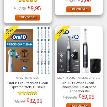
5,00
prijs
prijs
Gewaardeerd
was:
is:
€
Oorspronkelijke
Huidige
9,95
€
27,95
€5,00.
€2,00.
TOEVOEGEN
4.75
uit 5
prijs
prijs
was:
is:
€27,95.
€9,95.
TOEVOEGEN
-53%
-36%
OPZETBORSTELS
ELEKTRISCHE TANDENBORSTELS
Oral-B Pro Precision Clean
Oral-B iO White Clean –
Opzetborstels 16 stuks
Innovatieve Elektrische
Tandenborstel
€
Oorspronkelijke
Huidige
69,95
€
109,95
Gewaardeerd
prijs
prijs
€
Oorspronkelijke
Huidige
32,95
€
69,99
4.78
uit 5
was:
is:
prijs
prijs
€109,95.
€69,95.
TOEVOEGEN
was:
is: