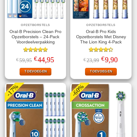
OPZETBORSTELS
OPZETBORSTELS
Oral-B Precision Clean Pro
Oral-B Pro Kids
Opzetborstels – 24-Pack
Opzetborstels Met Disney
Voordeelverpakking
The Lion King 4-Pack
Gewaardeerd
Gewaardeerd
€
€
Oorspronkelijke
Huidige
Oorspronkelijke
Huidige
44,95
9,90
€
59,95
€
23,99
5.00
uit 5
4.33
uit 5
prijs
prijs
prijs
prijs
was:
is:
was:
is:
€59,95.
€44,95.
€23,99.
€9,90.
TOEVOEGEN
TOEVOEGEN
-17%
-60%