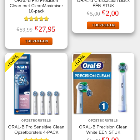
ORAL-B Pro Precision
ORAL-B Crossaction Black
Clean met CleanMaximiser
ÉÉN STUK
€
10-pack
Oorspronkelijke
Huidige
2,00
€
5,00
prijs
prijs
was:
is:
€5,00.
€2,00.
TOEVOEGEN
Gewaardeerd
€
Oorspronkelijke
Huidige
27,95
€
59,99
5.00
uit 5
prijs
prijs
was:
is:
€59,99.
€27,95.
TOEVOEGEN
-64%
-60%
OPZETBORSTELS
OPZETBORSTELS
ORAL-B Pro Sensitive Clean
ORAL-B Precision Clean
Opzetborstels 4-PACK
White ÉÉN STUK
€
Oorspronkelijke
Huidige
2,00
€