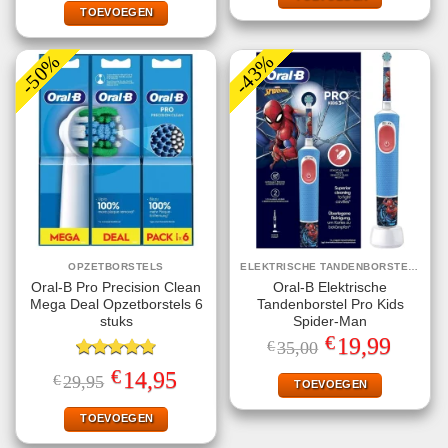
€69,99.
€32,95.
TOEVOEGEN
-50%
-43%
OPZETBORSTELS
ELEKTRISCHE TANDENBORSTELS
Oral-B Pro Precision Clean
Oral-B Elektrische
Mega Deal Opzetborstels 6
Tandenborstel Pro Kids
stuks
Spider-Man
€
Oorspronkelijke
Huidige
19,99
€
35,00
prijs
prijs
Gewaardeerd
was:
is:
€
Oorspronkelijke
Huidige
14,95
€
29,95
€35,00.
€19,99.
TOEVOEGEN
4.80
uit 5
prijs
prijs
was:
is:
€29,95.
€14,95.
TOEVOEGEN