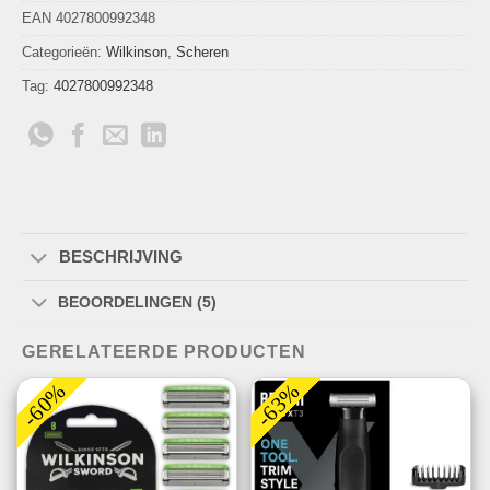
EAN 4027800992348
Categorieën:
Wilkinson
,
Scheren
Tag:
4027800992348
BESCHRIJVING
BEOORDELINGEN (5)
GERELATEERDE PRODUCTEN
-60%
-63%