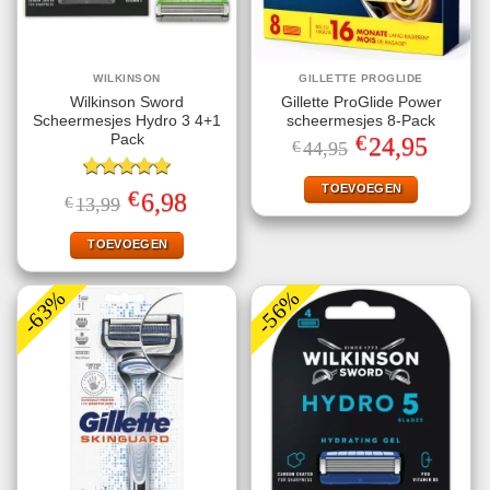
WILKINSON
GILLETTE PROGLIDE
Wilkinson Sword
Gillette ProGlide Power
Scheermesjes Hydro 3 4+1
scheermesjes 8-Pack
€
Pack
Oorspronkelijke
Huidige
24,95
€
44,95
prijs
prijs
was:
is:
€44,95.
€24,95.
TOEVOEGEN
Gewaardeerd
€
Oorspronkelijke
Huidige
6,98
€
13,99
5.00
uit 5
prijs
prijs
was:
is:
€13,99.
€6,98.
TOEVOEGEN
-63%
-56%