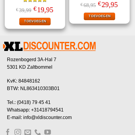
Gewaardeerd
€
Oorspronkelijke
Huidige
29,95
€
68,95
4.50
uit 5
Gewaardeerd
prijs
prijs
€
Oorspronkelijke
Huidige
19,95
€
39,99
5.00
uit 5
was:
is:
prijs
prijs
€68,95.
€29,95.
TOEVOEGEN
was:
is:
€39,99.
€19,95.
TOEVOEGEN
Rozenbogerd 3A-Hal 7
5301 KD Zaltbommel
KvK: 84848162
BTW: NL863410303B01
Tel.: (0418) 79 45 41
Whatsapp: +31418794541
E-mail: info@xldiscounter.com