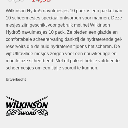
gebaseerd
prijs
prijs
op
klant
Wilkinson Hydro5 navulmesjes 10 pack is een pakket van
was:
is:
waarderingen
€34,98.
€14,95.
10 scheermesjes speciaal ontworpen voor mannen. Deze
mesjes zijn geschikt voor gebruik met het Wilkinson
Hydro5 navulmesjes 10 pack. Ze bieden een gladde en
comfortabele scheerervaring dankzij de hydraterende gel-
reservoirs die de huid hydrateren tijdens het scheren. De
vijf UltraGlide mesjes zorgen voor een nauwkeurige en
moeiteloze scheerbeurt. Met dit pakket heb je voldoende
scheermesjes om een tijdje vooruit te kunnen.
Uitverkocht