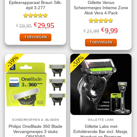
Epileerapparaat Braun Silk-
Gillette Venus
épil 3-277
Scheermesjes Intieme Zone
Aloë Vera 4-Pack
Gewaardeerd
€
Oorspronkelijke
Huidige
29,95
€
59,95
5.00
uit 5
Gewaardeerd
prijs
prijs
€
Oorspronkelijke
Huidige
9,99
€
21,99
4.75
uit 5
was:
is:
prijs
prijs
€59,95.
€29,95.
TOEVOEGEN
was:
is:
€21,99.
€9,99.
TOEVOEGEN
-39%
-50%
SCHEERKOPPEN & -BLADEN
GILLETTE LABS
Philips OneBlade 360 Blade
Gillette Labs met
Vervangmesjes 3 stuks
Exfoliërende Bar incl. Mesje,
QP430/50
Handvat en Premium