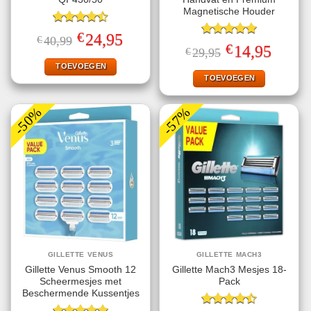
Magnetische Houder
Gewaardeerd
€
Oorspronkelijke
Huidige
24,95
€
40,99
4.50
uit 5
Gewaardeerd
prijs
prijs
€
Oorspronkelijke
Huidige
14,95
€
29,95
5.00
uit 5
was:
is:
prijs
prijs
€40,99.
€24,95.
TOEVOEGEN
was:
is:
€29,95.
€14,95.
TOEVOEGEN
-50%
-57%
GILLETTE VENUS
GILLETTE MACH3
Gillette Venus Smooth 12
Gillette Mach3 Mesjes 18-
Scheermesjes met
Pack
Beschermende Kussentjes