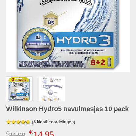
Wilkinson Hydro5 navulmesjes 10 pack
(
5
klantbeoordelingen)
Gewaardeerd
5
€
14,95
€
Oorspronkelijke
Huidige
34,98
5.00
op 5