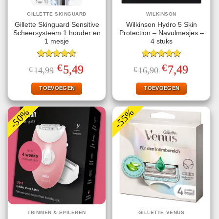
GILLETTE SKINGUARD
WILKINSON
Gillette Skinguard Sensitive
Wilkinson Hydro 5 Skin
Scheersysteem 1 houder en
Protection – Navulmesjes –
1 mesje
4 stuks
Gewaardeerd
Gewaardeerd
€
€
Oorspronkelijke
Huidige
Oorspronkelijke
Huidige
5,49
7,49
€
14,99
€
16,90
4.60
uit 5
5.00
uit 5
prijs
prijs
prijs
prijs
was:
is:
was:
is:
€14,99.
€5,49.
€16,90.
€7,49.
TOEVOEGEN
TOEVOEGEN
-50%
-55%
TRIMMEN & EPILEREN
GILLETTE VENUS