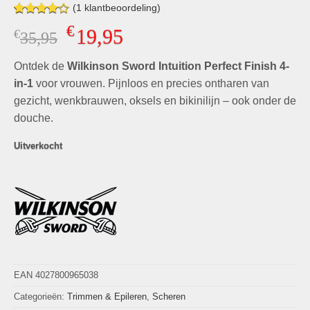
(
1
klantbeoordeling)
Gewaardeerd
1
€
19,95
€
Oorspronkelijke
Huidige
35,95
4.00
op
5
prijs
prijs
gebaseerd
Ontdek de
was:
Wilkinson Sword Intuition Perfect Finish 4-
is:
op
klant
waardering
€35,95.
€19,95.
in-1
voor vrouwen. Pijnloos en precies ontharen van
gezicht, wenkbrauwen, oksels en bikinilijn – ook onder de
douche.
Uitverkocht
EAN 4027800965038
Categorieën:
Trimmen & Epileren
,
Scheren