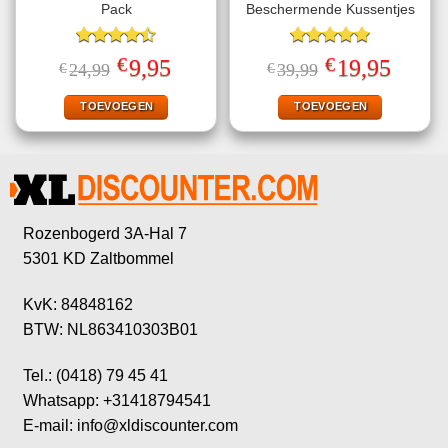
Pack
Beschermende Kussentjes
Gewaardeerd
Gewaardeerd
€
€
Oorspronkelijke
Huidige
Oorspronkelijke
Huidige
9,95
19,95
€
24,99
€
39,99
4.50
uit 5
5.00
uit 5
prijs
prijs
prijs
prijs
was:
is:
was:
is:
€24,99.
€9,95.
€39,99.
€19,95.
TOEVOEGEN
TOEVOEGEN
Rozenbogerd 3A-Hal 7
5301 KD Zaltbommel
KvK: 84848162
BTW: NL863410303B01
Tel.: (0418) 79 45 41
Whatsapp: +31418794541
E-mail: info@xldiscounter.com