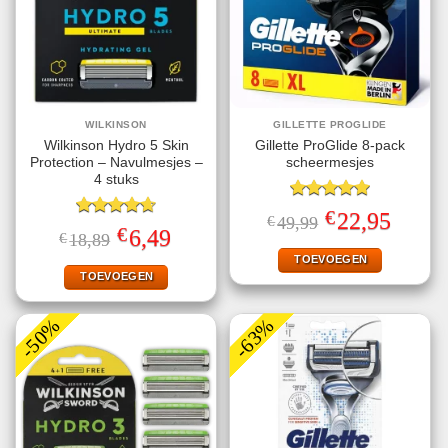
WILKINSON
GILLETTE PROGLIDE
Wilkinson Hydro 5 Skin
Gillette ProGlide 8-pack
Protection – Navulmesjes –
scheermesjes
4 stuks
Gewaardeerd
€
Oorspronkelijke
Huidige
22,95
€
49,99
5.00
uit 5
Gewaardeerd
prijs
prijs
€
Oorspronkelijke
Huidige
6,49
€
18,89
4.67
uit 5
was:
is:
prijs
prijs
€49,99.
€22,95.
TOEVOEGEN
was:
is:
€18,89.
€6,49.
TOEVOEGEN
-50%
-63%