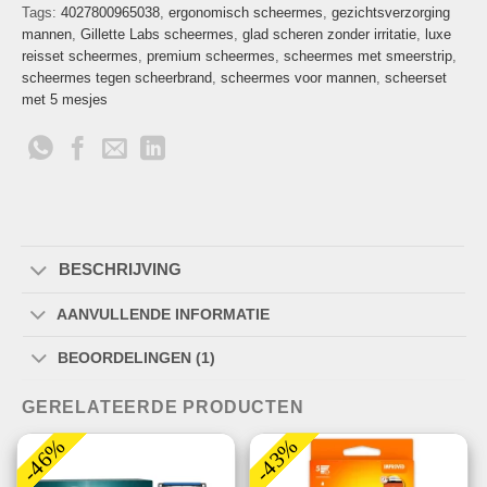
Tags:
4027800965038
,
ergonomisch scheermes
,
gezichtsverzorging
mannen
,
Gillette Labs scheermes
,
glad scheren zonder irritatie
,
luxe
reisset scheermes
,
premium scheermes
,
scheermes met smeerstrip
,
scheermes tegen scheerbrand
,
scheermes voor mannen
,
scheerset
met 5 mesjes
BESCHRIJVING
AANVULLENDE INFORMATIE
BEOORDELINGEN (1)
GERELATEERDE PRODUCTEN
-46%
-43%