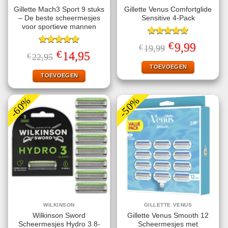
Gillette Mach3 Sport 9 stuks
Gillette Venus Comfortglide
– De beste scheermesjes
Sensitive 4-Pack
voor sportieve mannen
Gewaardeerd
€
Oorspronkelijke
Huidige
9,99
€
19,99
5.00
uit 5
Gewaardeerd
prijs
prijs
€
Oorspronkelijke
Huidige
14,95
€
22,95
5.00
uit 5
was:
is:
prijs
prijs
€19,99.
€9,99.
TOEVOEGEN
was:
is:
€22,95.
€14,95.
TOEVOEGEN
-60%
-50%
WILKINSON
GILLETTE VENUS
Wilkinson Sword
Gillette Venus Smooth 12
Scheermesjes Hydro 3 8-
Scheermesjes met