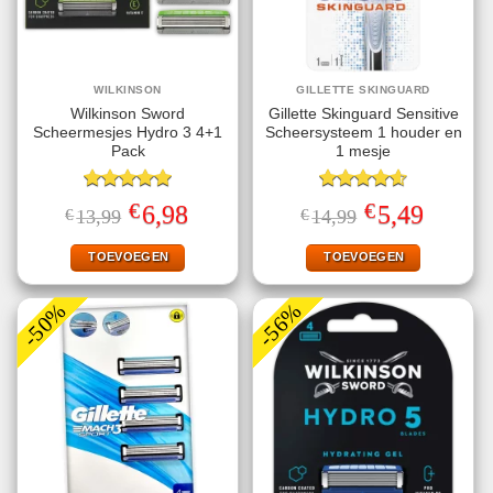
WILKINSON
GILLETTE SKINGUARD
Wilkinson Sword
Gillette Skinguard Sensitive
Scheermesjes Hydro 3 4+1
Scheersysteem 1 houder en
Pack
1 mesje
Gewaardeerd
Gewaardeerd
€
€
Oorspronkelijke
Huidige
Oorspronkelijke
Huidige
6,98
5,49
€
13,99
€
14,99
5.00
uit 5
4.60
uit 5
prijs
prijs
prijs
prijs
was:
is:
was:
is:
€13,99.
€6,98.
€14,99.
€5,49.
TOEVOEGEN
TOEVOEGEN
-50%
-56%