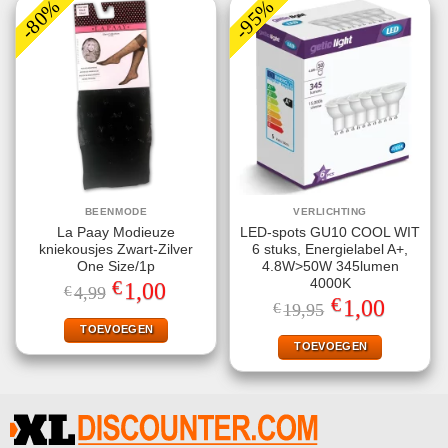
-80%
-95%
BEENMODE
VERLICHTING
La Paay Modieuze
LED-spots GU10 COOL WIT
kniekousjes Zwart-Zilver
6 stuks, Energielabel A+,
One Size/1p
4.8W>50W 345lumen
€
4000K
Oorspronkelijke
Huidige
1,00
€
4,99
prijs
prijs
€
Oorspronkelijke
Huidige
1,00
€
19,95
was:
is:
prijs
prijs
€4,99.
€1,00.
TOEVOEGEN
was:
is:
€19,95.
€1,00.
TOEVOEGEN