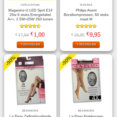
VERLICHTING
DIVERSE
Magasins-U LED Spot E14
Philips Avent
25w 6 stuks,Energielabel
Borstkompressen, 60 stuks
A++, 2.5W>25W 250 lumen
maat M
Gewaardeerd
Gewaardeerd
€
€
Oorspronkelijke
Huidige
Oorspronkelijke
Huidige
1,00
9,95
€
17,94
€
19,95
4.50
uit 5
5.00
uit 5
prijs
prijs
prijs
prijs
was:
is:
was:
is:
€17,94.
€1,00.
€19,95.
€9,95.
TOEVOEGEN
TOEVOEGEN
-90%
-90%
BEENMODE
BEENMODE
La Paay Zelfophoudende
La Paay Kniekousen