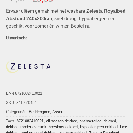
gebaseerd
prijs
prijs
op
klant
Ervaar ultiem gemak met het wasbare
was:
is:
Zelesta Royalbed
waarderingen
€99,00.
€29,95.
Abstract 240x200cm
, snel droog, hypoallergeen en
geschikt voor zomer én winter. Bestel nu!
Uitverkocht
EAN 8721082410021
SKU:
Z119-Z0494
Categorieën:
Beddengoed
,
Assorti
Tags:
8721082410021
,
all-season dekbed
,
antibacterieel dekbed
,
dekbed zonder overtrek
,
hoesloos dekbed
,
hypoallergeen dekbed
,
luxe
dekbed
,
snel drogend dekbed
,
wasbaar dekbed
,
Zelesta Royalbed
,