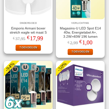
ONDERGOED
VERLICHTING
Emporio Armani boxer
Magasins-U LED Spot E14
stretch eagle wit maat S
40w, Energielabel A+,
€
3.2W>40W 196 lumen
Oorspronkelijke
Huidige
17,99
€
37,95
prijs
prijs
€
Oorspronkelijke
Huidige
1,00
€
2,99
was:
is:
prijs
prijs
€37,95.
€17,99.
TOEVOEGEN
was:
is:
€2,99.
€1,00.
TOEVOEGEN
-94%
-50%