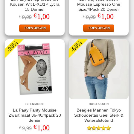
Kousen Wit L-XL/1P Lycra
Mousse Espresso One
15 Dernier
Size/4Pack 20 Denier
€
€
Oorspronkelijke
Huidige
Oorspronkelijke
Huidige
1,00
1,00
€
9,99
€
9,99
prijs
prijs
prijs
prijs
was:
is:
was:
is:
€9,99.
€1,00.
€9,99.
€1,00.
TOEVOEGEN
TOEVOEGEN
-90%
-60%
BEENMODE
RUGTASSEN
La Paay Panty Mousse
Beagles Mannen Tokyo
Zwart maat 36-40/4pack 20
Schoudertas Geel Sterk &
denier
Waterafstotend
€
Oorspronkelijke
Huidige
1,00
€
9,99
prijs
prijs