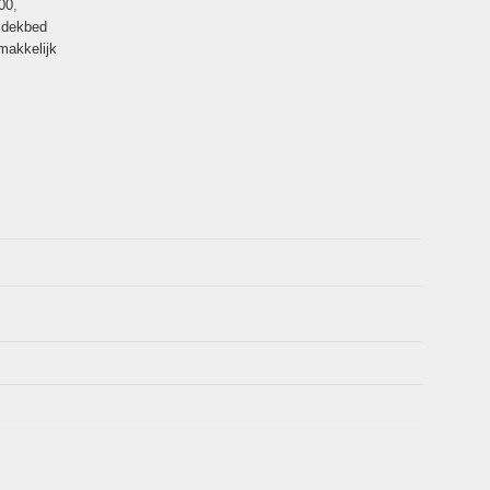
00
,
,
dekbed
makkelijk