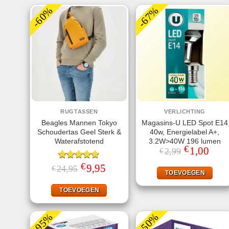
-60%
-67%
RUGTASSEN
VERLICHTING
Beagles Mannen Tokyo
Magasins-U LED Spot E14
Schoudertas Geel Sterk &
40w, Energielabel A+,
Waterafstotend
3.2W>40W 196 lumen
€
Oorspronkeli
1,00
Huidi
2,99
€
prijs
prijs
was:
is:
€
Gewaardeerd
Oorspronkelijke
9,95
Huidige
24,95
€
€2,99.
€1,00
TOEVOEGEN
prijs
prijs
5.00
uit 5
was:
is:
€24,95.
€9,95.
TOEVOEGEN
-95%
-50%