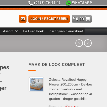
(0418) 79 45 41
WHATSAPP
€
0,00
LOGIN / REGISTREREN
Assorti
De Euro hoek
Inschrijven nieuwsbrief
MAAK DE LOOK COMPLEET
ipes
r
Zelesta Royalbed Happy
–
Flower 200x200cm - Dekbed
ger
zonder overtrek - met
instopstrook - wasbaar op 40
graden - droger geschikt
€
Oorspronkelijke
Huidige
€