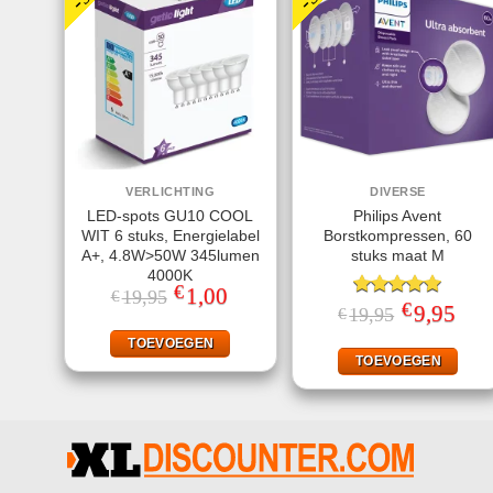
VERLICHTING
DIVERSE
LED-spots GU10 COOL
Philips Avent
WIT 6 stuks, Energielabel
Borstkompressen, 60
A+, 4.8W>50W 345lumen
stuks maat M
4000K
€
Oorspronkelijke
1,00
Huidige
19,95
€
€
prijs
prijs
Gewaardeerd
Oorspronkeli
9,95
Huid
19,95
€
was:
is:
prijs
prijs
5.00
uit 5
€19,95.
€1,00.
was:
is:
TOEVOEGEN
€19,95.
€9,95
TOEVOEGEN