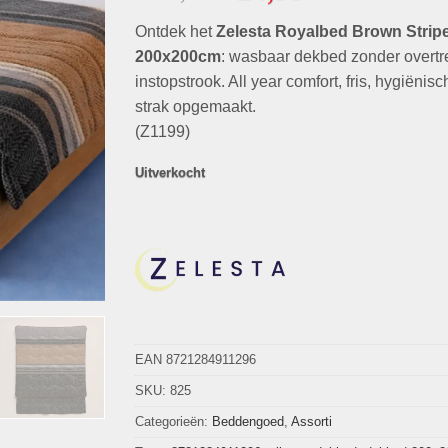
prijs
prijs
Ontdek het
Zelesta Royalbed Brown Strip
was:
is:
€109,95.
€24,95.
200x200cm
: wasbaar dekbed zonder overtr
instopstrook. All year comfort, fris, hygiënisc
strak opgemaakt.
(Z1199)
Uitverkocht
EAN 8721284911296
SKU:
825
Categorieën:
Beddengoed
,
Assorti