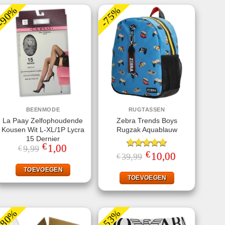
-90%
-75%
BEENMODE
RUGTASSEN
La Paay Zelfophoudende
Zebra Trends Boys
Kousen Wit L-XL/1P Lycra
Rugzak Aquablauw
15 Dernier
€
Oorspronkelijke
1,00
Huidige
9,99
€
€
prijs
prijs
Gewaardeerd
Oorspronkelijke
10,00
Huidige
39,99
€
was:
is:
prijs
prijs
5.00
uit 5
€9,99.
€1,00.
was:
is:
TOEVOEGEN
€39,99.
€10,00.
TOEVOEGEN
-80%
-53%