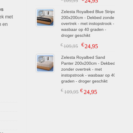
24,95
109,95
prijs
prijs
es
was:
is:
Zelesta Royalbed Blue Stripes
ek met
200x200cm - Dekbed zonder
€109,95.
€24,95.
overtrek - met instopstrook -
h en
wasbaar op 40 graden -
droger geschikt
€
Oorspronkelijke
Huidige
€
24,95
109,95
prijs
prijs
was:
is:
Zelesta Royalbed Sand
Panter 200x200cm - Dekbed
€109,95.
€24,95.
zonder overtrek - met
instopstrook - wasbaar op 40
graden - droger geschikt
€
€
Oorspronkelijke
Huidige
24,95
109,95
prijs
prijs
was:
is:
€109,95.
€24,95.