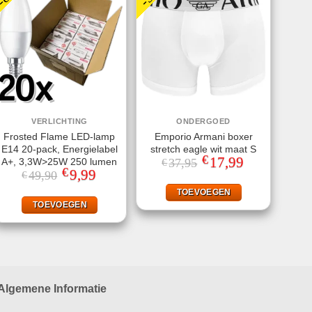
VERLICHTING
ONDERGOED
Frosted Flame LED-lamp
Emporio Armani boxer
E14 20-pack, Energielabel
stretch eagle wit maat S
€
Oorspronkelijke
17,99
Huidige
A+, 3,3W>25W 250 lumen
37,95
€
prijs
prijs
€
Oorspronkelijke
9,99
Huidige
49,90
€
was:
is:
prijs
prijs
€37,95.
€17,99.
was:
is:
TOEVOEGEN
€49,90.
€9,99.
TOEVOEGEN
Algemene Informatie