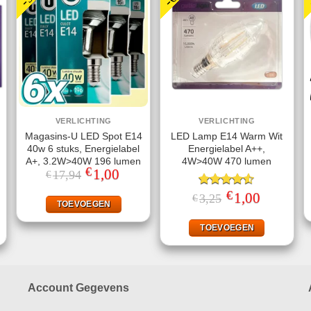
VERLICHTING
VERLICHTING
Magasins-U LED Spot E14
LED Lamp E14 Warm Wit
40w 6 stuks, Energielabel
Energielabel A++,
A+, 3.2W>40W 196 lumen
4W>40W 470 lumen
€
Oorspronkelijke
1,00
Huidige
17,94
€
prijs
prijs
was:
is:
€
jke
ige
Gewaardeerd
Oorspronkelijke
1,00
Huidige
3,25
€
€17,94.
€1,00.
TOEVOEGEN
prijs
prijs
4.50
uit 5
was:
is:
.
€3,25.
€1,00.
TOEVOEGEN
Account Gegevens