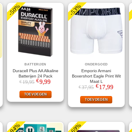
-50%
-53%
BATTERIJEN
ONDERGOED
Duracell Plus AA Alkaline
Emporio Armani
Batterijen 24 Pack
Boxershort Eagle Print Wit
€
Oorspronkelijke
9,99
Huidige
Maat L
19,95
€
prijs
prijs
€
jke
ge
Oorspronkelijke
17,99
Huidige
37,95
€
was:
is:
prijs
prijs
€19,95.
€9,99.
was:
is:
TOEVOEGEN
.
€37,95.
€17,99.
TOEVOEGEN
-94%
-69%