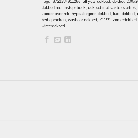
Tags:
8721284911296
,
all year dekbed
,
dekbed 200x2
dekbed met instopstrook
,
dekbed met vaste overtrek
zonder overtrek
,
hypoallergeen dekbed
,
luxe dekbed
,
bed opmaken
,
wasbaar dekbed
,
Z1199
,
zomerdekbed
winterdekbed