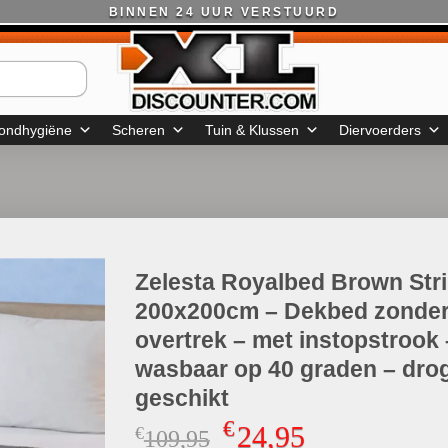
BINNEN 24 UUR VERSTUURD
ondhygiëne
Scheren
Tuin & Klussen
Diervoerders
Zelesta Royalbed Brown Str
200x200cm – Dekbed zonde
overtrek – met instopstrook 
wasbaar op 40 graden – dro
geschikt
€
24,95
€
Oorspronkelijke
Huidige
109,95