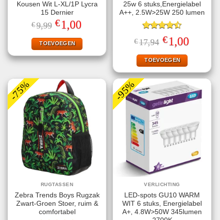
Kousen Wit L-XL/1P Lycra
25w 6 stuks,Energielabel
15 Dernier
A++, 2.5W>25W 250 lumen
€
Oorspronkelijke
Huidige
1,00
€
9,99
prijs
prijs
was:
is:
Gewaardeerd
€
Oorspronkelijke
Huidige
1,00
€
17,94
€9,99.
€1,00.
TOEVOEGEN
4.50
uit 5
prijs
prijs
was:
is:
€17,94.
€1,00.
TOEVOEGEN
-75%
-95%
RUGTASSEN
VERLICHTING
Zebra Trends Boys Rugzak
LED-spots GU10 WARM
Zwart-Groen Stoer, ruim &
WIT 6 stuks, Energielabel
comfortabel
A+, 4.8W>50W 345lumen