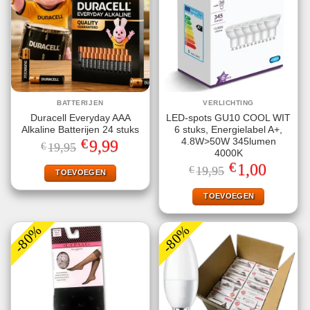
BATTERIJEN
VERLICHTING
Duracell Everyday AAA
LED-spots GU10 COOL WIT
Alkaline Batterijen 24 stuks
6 stuks, Energielabel A+,
€
4.8W>50W 345lumen
Oorspronkelijke
Huidige
9,99
€
19,95
prijs
prijs
4000K
was:
is:
€
Oorspronkelijke
Huidige
1,00
€
19,95
€19,95.
€9,99.
TOEVOEGEN
prijs
prijs
was:
is:
€19,95.
€1,00.
TOEVOEGEN
-80%
-80%