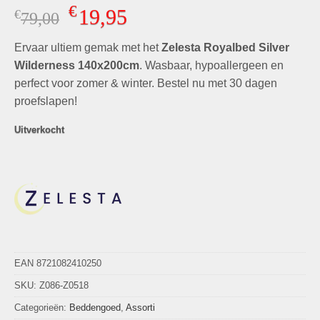
Gewaardeerd
4
€
19,95
€
Oorspronkelijke
Huidige
79,00
5.00
op 5
gebaseerd
prijs
prijs
op
klant
Ervaar ultiem gemak met het
was:
is:
Zelesta Royalbed Silver
waarderingen
€79,00.
€19,95.
Wilderness 140x200cm
. Wasbaar, hypoallergeen en
perfect voor zomer & winter. Bestel nu met 30 dagen
proefslapen!
Uitverkocht
EAN 8721082410250
SKU:
Z086-Z0518
Categorieën:
Beddengoed
,
Assorti