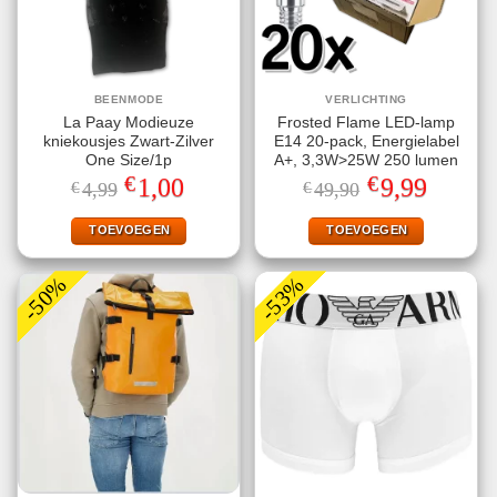
BEENMODE
VERLICHTING
La Paay Modieuze
Frosted Flame LED-lamp
kniekousjes Zwart-Zilver
E14 20-pack, Energielabel
One Size/1p
A+, 3,3W>25W 250 lumen
€
€
Oorspronkelijke
Huidige
Oorspronkelijke
Huidige
1,00
9,99
€
4,99
€
49,90
prijs
prijs
prijs
prijs
was:
is:
was:
is:
€4,99.
€1,00.
€49,90.
€9,99.
TOEVOEGEN
TOEVOEGEN
-50%
-53%