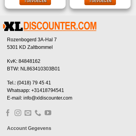
€9,99.
€1,00.
€2,99.
€1,00.
TOEVOEGEN
TOEVOEGEN
Rozenbogerd 3A-Hal 7
5301 KD Zaltbommel
KvK: 84848162
BTW: NL863410303B01
Tel.: (0418) 79 45 41
Whatsapp: +31418794541
E-mail: info@xldiscounter.com
Account Gegevens