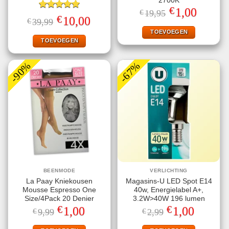
2700K
€
Oorspronkelijke
Huidige
1,00
€
19,95
Gewaardeerd
prijs
prijs
€
Oorspronkelijke
Huidige
10,00
€
39,99
5.00
uit 5
was:
is:
prijs
prijs
€19,95.
€1,00.
TOEVOEGEN
was:
is:
€39,99.
€10,00.
TOEVOEGEN
-90%
-67%
BEENMODE
VERLICHTING
La Paay Kniekousen
Magasins-U LED Spot E14
Mousse Espresso One
40w, Energielabel A+,
Size/4Pack 20 Denier
3.2W>40W 196 lumen
€
€
Oorspronkelijke
Huidige
Oorspronkelijke
Huidige
1,00
1,00
€
9,99
€
2,99
prijs
prijs
prijs
prijs
was:
is:
was:
is: