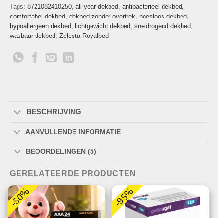
Tags:
8721082410250
,
all year dekbed
,
antibacterieel dekbed
,
comfortabel dekbed
,
dekbed zonder overtrek
,
hoesloos dekbed
,
hypoallergeen dekbed
,
lichtgewicht dekbed
,
sneldrogend dekbed
,
wasbaar dekbed
,
Zelesta Royalbed
BESCHRIJVING
AANVULLENDE INFORMATIE
BEOORDELINGEN (5)
GERELATEERDE PRODUCTEN
-50%
-95%