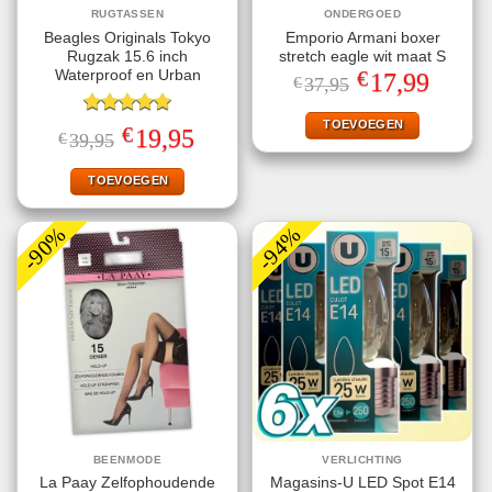
RUGTASSEN
ONDERGOED
Beagles Originals Tokyo
Emporio Armani boxer
Rugzak 15.6 inch
stretch eagle wit maat S
€
Waterproof en Urban
Oorspronkelijke
Huidige
17,99
€
37,95
prijs
prijs
was:
is:
€37,95.
€17,99.
TOEVOEGEN
Gewaardeerd
€
Oorspronkelijke
Huidige
19,95
€
39,95
5.00
uit 5
prijs
prijs
was:
is:
€39,95.
€19,95.
TOEVOEGEN
-90%
-94%
BEENMODE
VERLICHTING
La Paay Zelfophoudende
Magasins-U LED Spot E14