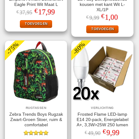
Eagle Print Wit Maat L
kousen met kant Wit L-
€
XL/1P
Oorspronkelijke
Huidige
17,99
€
37,95
prijs
prijs
€
Oorspronkelijke
Huidige
1,00
€
9,99
was:
is:
prijs
prijs
€37,95.
€17,99.
TOEVOEGEN
was:
is:
€9,99.
€1,00.
TOEVOEGEN
-75%
-80%
RUGTASSEN
VERLICHTING
Zebra Trends Boys Rugzak
Frosted Flame LED-lamp
Zwart-Groen Stoer, ruim &
E14 20-pack, Energielabel
comfortabel
A+, 3,3W>25W 250 lumen
€
Oorspronkelijke
Huidige
9,99
€
49,90
prijs
prijs