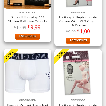
BATTERIJEN
BEENMODE
Duracell Everyday AAA
La Paay Zelfophoudende
Alkaline Batterijen 24 stuks
Kousen Wit L-XL/1P Lycra
€
15 Dernier
Oorspronkelijke
Huidige
9,99
€
19,95
prijs
prijs
€
Oorspronkelijke
Huidige
1,00
€
9,99
was:
is:
prijs
prijs
€19,95.
€9,99.
TOEVOEGEN
was:
is:
€9,99.
€1,00.
TOEVOEGEN
-53%
-90%
ONDERGOED
BEENMODE
Emporio Armani Boxershort
La Paay Zelfophoudende