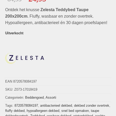
5
prijs
prijs
gebaseerd
Ontdek het knusse
was:
Zelesta Teddybed Taupe
is:
op
klant
waarderingen
€84,95.
€24,95.
200x200cm
. Fluffy, wasbaar en zonder overtrek.
Hypoallergeen, antibacterieel én 30 dagen proefslapen!
Uitverkocht
EAN 8720578084197
SKU:
Z073-17018419
Categorieën:
Beddengoed
,
Assorti
Tags:
8720578084197
,
antibacterieel dekbed
,
dekbed zonder overtrek
,
fluffy dekbed
,
hypoallergeen dekbed
,
snel bed opmaken
,
taupe
dekbedovertrek
,
Teddybed
,
wasbaar dekbed
,
winterdekbed
,
zachte