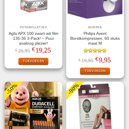
FOTOROLLETJES
DIVERSE
Agfa APX 100 zwart-wit film
Philips Avent
135-36 3-Pack! – Puur
Borstkompressen, 60 stuks
analoog plezier!
maat M
€
Oorspronkelijke
Huidige
19,25
€
26,95
prijs
prijs
was:
is:
Gewaardeerd
€
Oorspronkelijke
Huidige
9,95
€
19,95
€26,95.
€19,25.
TOEVOEGEN
5.00
uit 5
prijs
prijs
was:
is:
€19,95.
€9,95.
TOEVOEGEN
-50%
-90%