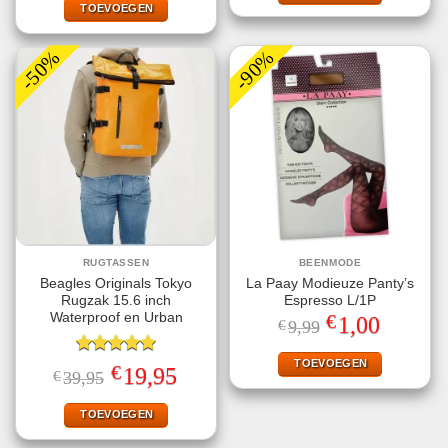
€2,99.
€1,00.
TOEVOEGEN
-50%
-90%
RUGTASSEN
BEENMODE
Beagles Originals Tokyo
La Paay Modieuze Panty’s
Rugzak 15.6 inch
Espresso L/1P
€
Waterproof en Urban
Oorspronkelijke
Huidige
1,00
€
9,99
prijs
prijs
was:
is:
€9,99.
€1,00.
TOEVOEGEN
Gewaardeerd
€
Oorspronkelijke
Huidige
19,95
€
39,95
5.00
uit 5
prijs
prijs
was:
is:
€39,95.
€19,95.
TOEVOEGEN