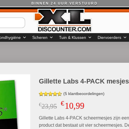
BINNEN 24 UUR VERSTUURD
ondhygiëne
Scheren
Tuin & Klussen
Diervoerders
Gillette Labs 4-PACK mesjes
(
5
klantbeoordelingen)
Gewaardeerd
4
€
10,99
€
Oorspronkelijke
Huidige
23,95
4.50
op 5
gebaseerd
prijs
prijs
op
klant
Gillette Labs 4-PACK scheermesjes zijn ee
was:
is:
waarderingen
€23,95.
€10,99.
product dat bestaat uit vier scheermesjes. 