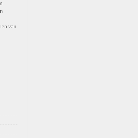
en
jn
n
elen van