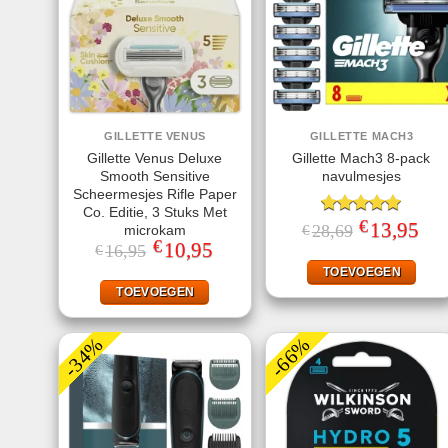
GILLETTE VENUS
GILLETTE MACH3
Gillette Venus Deluxe
Gillette Mach3 8-pack
Smooth Sensitive
navulmesjes
Scheermesjes Rifle Paper
Co. Editie, 3 Stuks Met
€
Gewaardeerd
Oorspronkelij
13,95
Huid
28,69
€
microkam
prijs
prijs
5.00
uit 5
€
Oorspronkelijke
10,95
Huidige
16,95
€
was:
is:
prijs
prijs
€28,69.
€13,
TOEVOEGEN
was:
is:
€16,95.
€10,95.
TOEVOEGEN
-34%
-66%