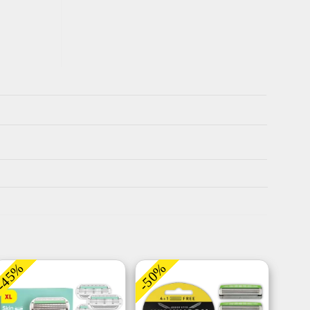
-45%
-50%