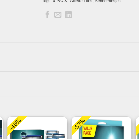
Tags:
4-PACK
,
Gillette Labs
,
Scheermesjes
-46%
-57%