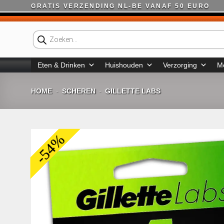
Ga
GRATIS VERZENDING NL-BE VANAF 50 EURO
naar
inhoud
Producten
zoeken
Eten & Drinken
Huishouden
Verzorging
M
HOME
SCHEREN
GILLETTE LABS
-
-
-54%