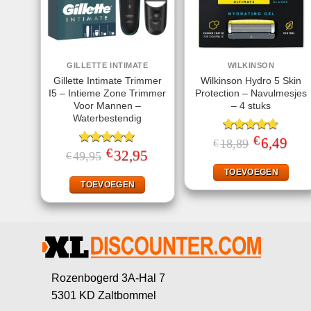
GILLETTE INTIMATE
WILKINSON
Gillette Intimate Trimmer
Wilkinson Hydro 5 Skin
I5 – Intieme Zone Trimmer
Protection – Navulmesjes
Voor Mannen –
– 4 stuks
Waterbestendig
€
Gewaardeerd
Oorspronkeli
6,49
Huid
18,89
€
prijs
prijs
€
4.67
uit 5
Gewaardeerd
Oorspronkelijke
32,95
Huidige
49,95
€
was:
is:
prijs
prijs
4.93
uit 5
€18,89.
€6,49
was:
is:
TOEVOEGEN
€49,95.
€32,95.
TOEVOEGEN
Rozenbogerd 3A-Hal 7
5301 KD Zaltbommel