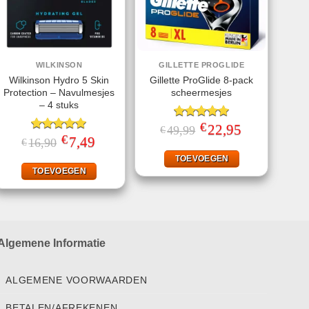
WILKINSON
GILLETTE PROGLIDE
Wilkinson Hydro 5 Skin
Gillette ProGlide 8-pack
Protection – Navulmesjes
scheermesjes
– 4 stuks
€
Gewaardeerd
Oorspronkelijke
22,95
Huidige
49,99
€
prijs
prijs
€
5.00
uit 5
Gewaardeerd
Oorspronkelijke
7,49
Huidige
16,90
€
was:
is:
prijs
prijs
5.00
uit 5
€49,99.
€22,95.
was:
is:
TOEVOEGEN
€16,90.
€7,49.
TOEVOEGEN
Algemene Informatie
ALGEMENE VOORWAARDEN
BETALEN/AFREKENEN