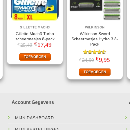
GILLETTE MACH3
WILKINSON
Gillette Mach3 Turbo
Wilkinson Sword
scheermesjes 8-pack
Scheermesjes Hydro 3 8-
€
Oorspronkelijke
17,49
Huidige
Pack
25,49
€
prijs
prijs
was:
is:
€25,49.
€17,49.
TOEVOEGEN
€
jke
ige
Gewaardeerd
Oorspronkelijke
9,95
Huidige
24,99
€
prijs
prijs
4.50
uit 5
was:
is:
.
€24,99.
€9,95.
TOEVOEGEN
Account Gegevens
MIJN DASHBOARD
MIJN BESTELLINGEN