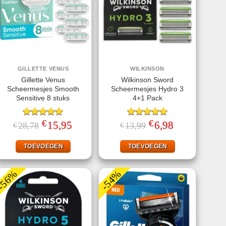
GILLETTE VENUS
WILKINSON
Gillette Venus
Wilkinson Sword
Scheermesjes Smooth
Scheermesjes Hydro 3
Sensitive 8 stuks
4+1 Pack
€
€
Gewaardeerd
Oorspronkelijke
15,95
Huidige
Gewaardeerd
Oorspronkelijke
6,98
Huidige
28,78
13,99
€
€
prijs
prijs
prijs
prijs
5.00
uit 5
5.00
uit 5
was:
is:
was:
is:
€28,78.
€15,95.
€13,99.
€6,98.
TOEVOEGEN
TOEVOEGEN
-56%
-54%