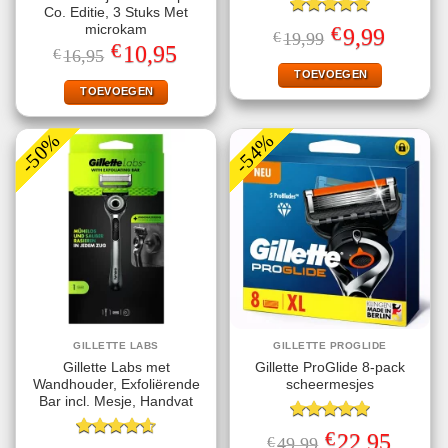
Co. Editie, 3 Stuks Met
Gewaardeerd
€
microkam
Oorspronkelijke
Huidige
9,99
€
19,99
5.00
uit 5
prijs
prijs
€
Oorspronkelijke
Huidige
10,95
€
16,95
was:
is:
prijs
prijs
€19,99.
€9,99.
TOEVOEGEN
was:
is:
€16,95.
€10,95.
TOEVOEGEN
-50%
-54%
GILLETTE LABS
GILLETTE PROGLIDE
Gillette Labs met
Gillette ProGlide 8-pack
Wandhouder, Exfoliërende
scheermesjes
Bar incl. Mesje, Handvat
Gewaardeerd
€
Oorspronkelijke
Huidige
22,95
€
49,99