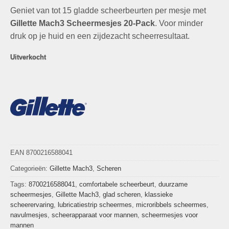
prijs
prijs
Geniet van tot 15 gladde scheerbeurten per mesje met
was:
is:
€42,95.
€29,95.
Gillette Mach3 Scheermesjes 20-Pack
. Voor minder
druk op je huid en een zijdezacht scheerresultaat.
Uitverkocht
EAN 8700216588041
Categorieën:
Gillette Mach3
,
Scheren
Tags:
8700216588041
,
comfortabele scheerbeurt
,
duurzame
scheermesjes
,
Gillette Mach3
,
glad scheren
,
klassieke
scheerervaring
,
lubricatiestrip scheermes
,
microribbels scheermes
,
navulmesjes
,
scheerapparaat voor mannen
,
scheermesjes voor
mannen