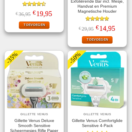
Exfoliërende Bar incl. Mesje,
Handvat en Premium
Gewaardeerd
€
Magnetische Houder
Oorspronkelijke
Huidige
19,95
€
36,95
4.50
uit 5
prijs
prijs
was:
is:
€36,95.
€19,95.
TOEVOEGEN
Gewaardeerd
€
Oorspronkelijke
Huidige
14,95
€
29,95
5.00
uit 5
prijs
prijs
was:
is:
€29,95.
€14,95.
TOEVOEGEN
-35%
-50%
GILLETTE VENUS
GILLETTE VENUS
Gillette Venus Deluxe
Gillette Venus Comfortglide
Smooth Sensitive
Sensitive 4-Pack
Scheermesjes Rifle Paper