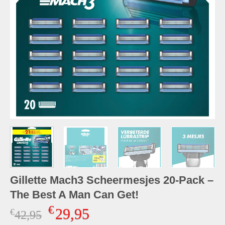
Gillette Mach3 Scheermesjes 20-Pack –
The Best A Man Can Get!
€
29,95
€
Oorspronkelijke
Huidige
42,95