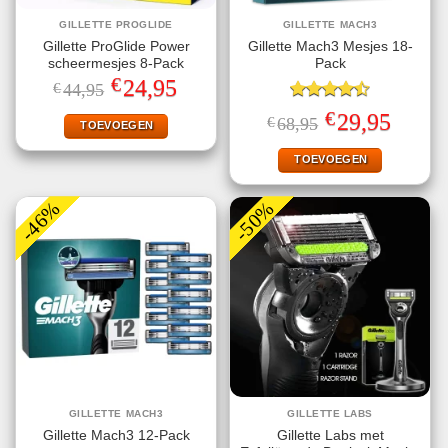
GILLETTE PROGLIDE
GILLETTE MACH3
Gillette ProGlide Power
Gillette Mach3 Mesjes 18-
scheermesjes 8-Pack
Pack
€
Oorspronkelijke
Huidige
24,95
€
44,95
prijs
prijs
was:
is:
Gewaardeerd
€
Oorspronkelijke
Huidige
29,95
€
68,95
€44,95.
€24,95.
TOEVOEGEN
4.50
uit 5
prijs
prijs
was:
is:
€68,95.
€29,95.
TOEVOEGEN
-46%
-50%
GILLETTE MACH3
GILLETTE LABS
Gillette Labs met
Gillette Mach3 12-Pack