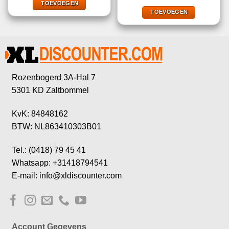
€18,89.
€6,49.
TOEVOEGEN
was:
is:
€49,95.
€32,95.
TOEVOEGEN
Rozenbogerd 3A-Hal 7
5301 KD Zaltbommel
KvK: 84848162
BTW: NL863410303B01
Tel.: (0418) 79 45 41
Whatsapp: +31418794541
E-mail: info@xldiscounter.com
Account Gegevens