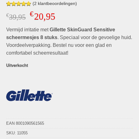
(
2
klantbeoordelingen)
Gewaardeerd
2
€
20,95
€
Oorspronkelijke
Huidige
39,95
5.00
op 5
gebaseerd
prijs
prijs
op
klant
Vermijd irritatie met
was:
Gillette SkinGuard Sensitive
is:
waarderingen
€39,95.
€20,95.
scheermesjes 8 stuks
. Speciaal voor de gevoelige huid.
Voordeelverpakking. Bestel nu voor een glad en
comfortabel scheerresultaat!
Uitverkocht
EAN 8001090561565
SKU:
11055