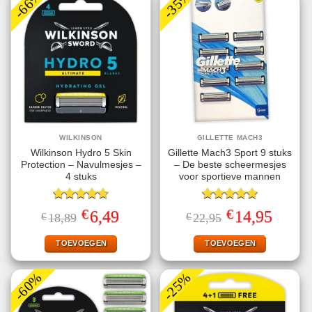
-66%
-35%
WILKINSON
GILLETTE MACH3
Wilkinson Hydro 5 Skin
Gillette Mach3 Sport 9 stuks
Protection – Navulmesjes –
– De beste scheermesjes
4 stuks
voor sportieve mannen
Gewaardeerd
Gewaardeerd
€
€
Oorspronkelijke
Huidige
Oorspronkelijke
Huidige
6,49
14,95
€
18,89
€
22,95
4.67
uit 5
5.00
uit 5
prijs
prijs
prijs
prijs
was:
is:
was:
is:
€18,89.
€6,49.
€22,95.
€14,95.
TOEVOEGEN
TOEVOEGEN
-60%
-25%