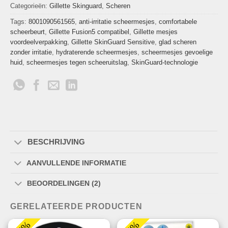
Categorieën:
Gillette Skinguard
,
Scheren
Tags:
8001090561565
,
anti-irritatie scheermesjes
,
comfortabele
scheerbeurt
,
Gillette Fusion5 compatibel
,
Gillette mesjes
voordeelverpakking
,
Gillette SkinGuard Sensitive
,
glad scheren
zonder irritatie
,
hydraterende scheermesjes
,
scheermesjes gevoelige
huid
,
scheermesjes tegen scheeruitslag
,
SkinGuard-technologie
BESCHRIJVING
AANVULLENDE INFORMATIE
BEOORDELINGEN (2)
GERELATEERDE PRODUCTEN