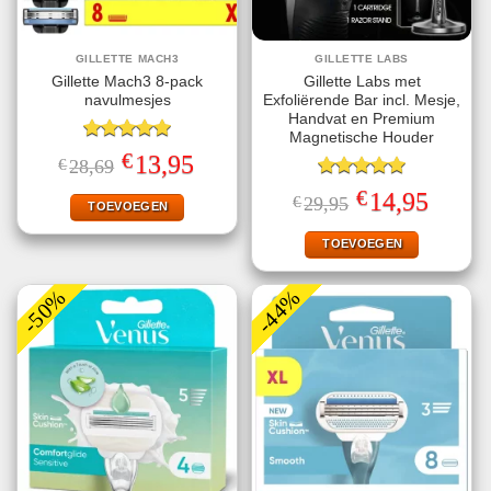
GILLETTE MACH3
GILLETTE LABS
Gillette Mach3 8-pack
Gillette Labs met
navulmesjes
Exfoliërende Bar incl. Mesje,
Handvat en Premium
Magnetische Houder
Gewaardeerd
€
Oorspronkelijke
Huidige
13,95
€
28,69
5.00
uit 5
prijs
prijs
was:
is:
Gewaardeerd
€
Oorspronkelijke
Huidige
14,95
€
29,95
€28,69.
€13,95.
TOEVOEGEN
5.00
uit 5
prijs
prijs
was:
is:
€29,95.
€14,95.
TOEVOEGEN
-50%
-44%