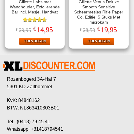
Gillette Labs met
Gillette Venus Deluxe
Wandhouder, Exfoliërende
Smooth Sensitive
Bar incl. Mesje, Handvat
Scheermesjes Rifle Paper
Co. Editie, 5 Stuks Met
microkam
Gewaardeerd
€
€
Oorspronkelijke
Huidige
Oorspronkelijke
Huidige
14,95
19,95
€
29,95
€
28,50
4.57
uit 5
prijs
prijs
prijs
prijs
was:
is:
was:
is:
€29,95.
€14,95.
€28,50.
€19,95.
TOEVOEGEN
TOEVOEGEN
Rozenbogerd 3A-Hal 7
5301 KD Zaltbommel
KvK: 84848162
BTW: NL863410303B01
Tel.: (0418) 79 45 41
Whatsapp: +31418794541