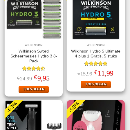
WILKINSON
WILKINSON
Wilkinson Sword
Wilkinson Hydro 5 Ultimate
Scheermesjes Hydro 3 8-
4 plus 1 Gratis, 5 stuks
Pack
Gewaardeerd
€
Oorspronkelijke
Huidige
11,99
€
15,99
5.00
uit 5
Gewaardeerd
prijs
prijs
€
Oorspronkelijke
Huidige
9,95
€
24,99
4.50
uit 5
was:
is:
prijs
prijs
€15,99.
€11,99.
TOEVOEGEN
was:
is:
€24,99.
€9,95.
TOEVOEGEN
-63%
-50%