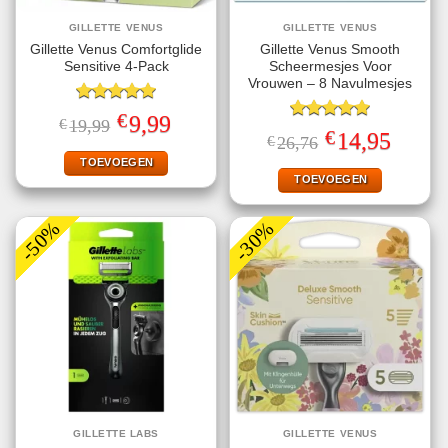
GILLETTE VENUS
GILLETTE VENUS
Gillette Venus Comfortglide
Gillette Venus Smooth
Sensitive 4-Pack
Scheermesjes Voor
Vrouwen – 8 Navulmesjes
Gewaardeerd
€
Oorspronkelijke
Huidige
9,99
€
19,99
5.00
uit 5
Gewaardeerd
prijs
prijs
€
Oorspronkelijke
Huidige
14,95
€
26,76
5.00
uit 5
was:
is:
prijs
prijs
€19,99.
€9,99.
TOEVOEGEN
was:
is:
€26,76.
€14,95.
TOEVOEGEN
-50%
-30%
GILLETTE LABS
GILLETTE VENUS