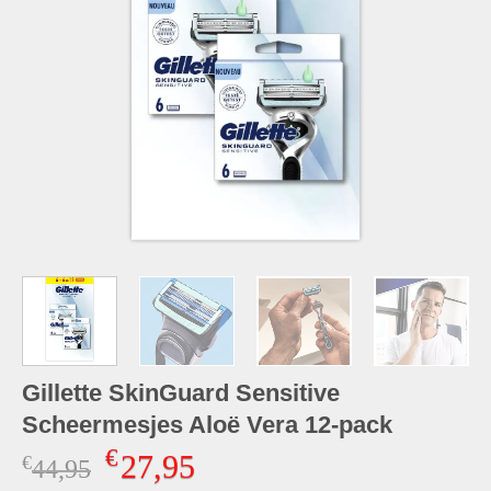
Gillette SkinGuard Sensitive
Scheermesjes Aloë Vera 12-pack
€
27,95
€
Oorspronkelijke
Huidige
44,95