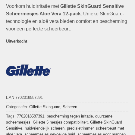
prijs
prijs
Voorkom huidirritatie met
was:
is:
Gillette SkinGuard Sensitive
€44,95.
€27,95.
Scheermesjes Aloë Vera 12-pack
. Unieke SkinGuard-
technologie en aloë vera bieden comfort en bescherming
voor een perfecte scheerbeurt.
Uitverkocht
EAN 7702018587391
Categorieën:
Gillette Skinguard
,
Scheren
Tags:
7702018587391
,
bescherming tegen irritatie
,
duurzame
scheermesjes
,
Gillette 5 mesjes compatibiliteit
,
Gillette SkinGuard
Sensitive
,
huidvriendelijk scheren
,
precisietrimmer
,
scheerbeurt met
aloë vera
,
scheermesjes gevoelige huid
,
scheermesjes voor mannen
,