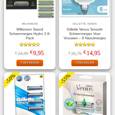
WILKINSON
GILLETTE VENUS
Wilkinson Sword
Gillette Venus Smooth
Scheermesjes Hydro 3 8-
Scheermesjes Voor
Pack
Vrouwen – 8 Navulmesjes
Gewaardeerd
Gewaardeerd
€
€
Oorspronkelijke
Huidige
Oorspronkelijke
Huidige
9,95
14,95
€
24,99
€
26,76
4.50
uit 5
5.00
uit 5
prijs
prijs
prijs
prijs
was:
is:
was:
is:
€24,99.
€9,95.
€26,76.
€14,95.
TOEVOEGEN
TOEVOEGEN
-50%
-55%