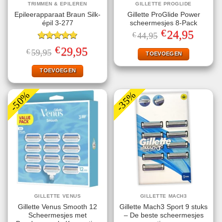
TRIMMEN & EPILEREN
GILLETTE PROGLIDE
Epileerapparaat Braun Silk-
Gillette ProGlide Power
épil 3-277
scheermesjes 8-Pack
€
Oorspronkelijke
Huidige
24,95
€
44,95
prijs
prijs
Gewaardeerd
was:
is:
€
Oorspronkelijke
Huidige
29,95
€
59,95
€44,95.
€24,95.
TOEVOEGEN
5.00
uit 5
prijs
prijs
was:
is:
€59,95.
€29,95.
TOEVOEGEN
-50%
-35%
GILLETTE VENUS
GILLETTE MACH3
Gillette Venus Smooth 12
Gillette Mach3 Sport 9 stuks
Scheermesjes met
– De beste scheermesjes