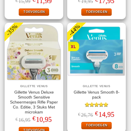
11,99
17,95
€
15,99
€
19,95
5.00
uit 5
5.00
uit 5
prijs
prijs
prijs
prijs
was:
is:
was:
is:
€15,99.
€11,99.
€19,95.
€17,95.
TOEVOEGEN
TOEVOEGEN
-35%
-44%
GILLETTE VENUS
GILLETTE VENUS
Gillette Venus Deluxe
Gillette Venus Smooth 8-
Smooth Sensitive
pack
Scheermesjes Rifle Paper
Co. Editie, 3 Stuks Met
Gewaardeerd
€
microkam
Oorspronkelijke
Huidige
14,95
€
26,76
5.00
uit 5
prijs
prijs
€
Oorspronkelijke
Huidige
10,95
€
16,95
was:
is:
prijs
prijs
€26,76.
€14,95.
TOEVOEGEN
was:
is:
€16,95.
€10,95.
TOEVOEGEN