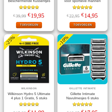
Beschermende Kussentjes
voor sportieve mannen
Gewaardeerd
Gewaardeerd
€
€
Oorspronkelijke
Huidige
Oorspronkelijke
Huidige
19,95
14,95
€
39,99
€
22,95
5.00
uit 5
5.00
uit 5
prijs
prijs
prijs
prijs
was:
is:
was:
is:
€39,99.
€19,95.
€22,95.
€14,95.
TOEVOEGEN
TOEVOEGEN
-25%
-10%
WILKINSON
GILLETTE INTIMATE
Wilkinson Hydro 5 Ultimate
Gillette Intimate
4 plus 1 Gratis, 5 stuks
Navulmesjes 6 stuks
Gewaardeerd
Gewaardeerd
€
€
Oorspronkelijke
Huidige
Oorspronkelijke
Huidige