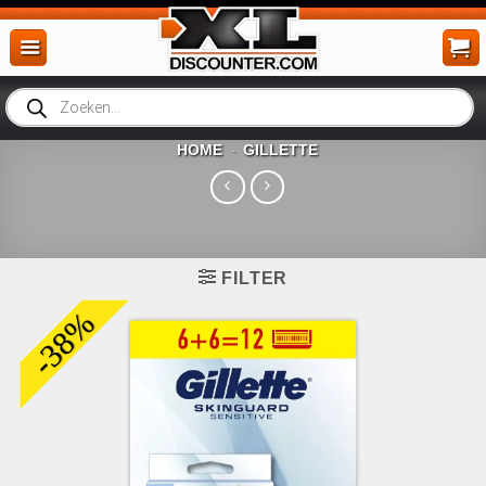
Ga
naar
inhoud
Producten
zoeken
HOME
GILLETTE
-
FILTER
-38%