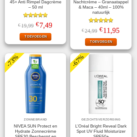
45+ Anti Rimpel Dagcrème
Nachtcrème – Granaatappel
– 50 ml
& Maca – 40ml – 100%
natuurlijk
Gewaardeerd
€
Oorspronkelijke
Huidige
7,49
€
19,99
4.80
uit 5
Gewaardeerd
prijs
prijs
€
Oorspronkelijke
Huidige
11,95
€
24,99
5.00
uit 5
was:
is:
prijs
prijs
€19,99.
€7,49.
TOEVOEGEN
was:
is:
€24,99.
€11,95.
TOEVOEGEN
-73%
-67%
ZONNEBRAND
GEZICHTSVERZORGING
NIVEA SUN Protect en
L’Oréal Bright Reveal Dark
Hydrate Zonnecrème
Spot UV Fluid Moisturizer
SPF30 Beschermt en
SPF50+