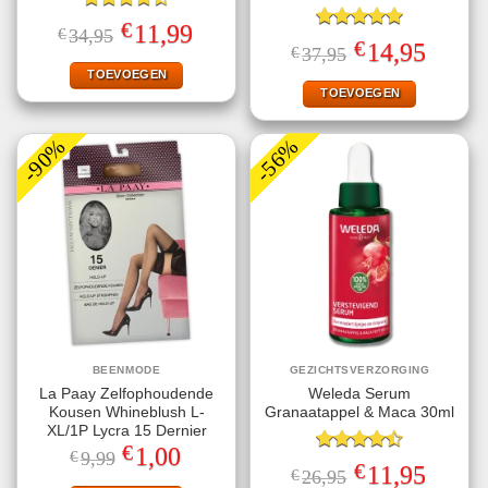
Gewaardeerd
€
Oorspronkelijke
Huidige
11,99
€
34,95
4.50
uit 5
Gewaardeerd
prijs
prijs
€
Oorspronkelijke
Huidige
14,95
€
37,95
5.00
uit 5
was:
is:
prijs
prijs
€34,95.
€11,99.
TOEVOEGEN
was:
is:
€37,95.
€14,95.
TOEVOEGEN
-90%
-56%
BEENMODE
GEZICHTSVERZORGING
La Paay Zelfophoudende
Weleda Serum
Kousen Whineblush L-
Granaatappel & Maca 30ml
XL/1P Lycra 15 Dernier
€
Oorspronkelijke
Huidige
1,00
€
9,99
Gewaardeerd
prijs
prijs
€
Oorspronkelijke
Huidige
11,95
€
26,95
4.50
uit 5
was:
is:
prijs
prijs