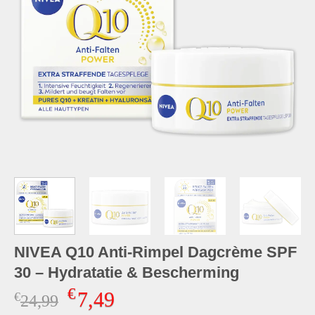
NIVEA Q10 Anti-Rimpel Dagcrème SPF
30 – Hydratatie & Bescherming
€
7,49
€
Oorspronkelijke
Huidige
24,99