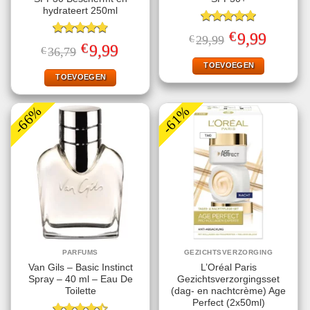
hydrateert 250ml
Gewaardeerd
€
Oorspronkelijke
Huidige
9,99
€
29,99
5.00
uit 5
Gewaardeerd
prijs
prijs
€
Oorspronkelijke
Huidige
9,99
€
36,79
4.78
uit 5
was:
is:
prijs
prijs
€29,99.
€9,99.
TOEVOEGEN
was:
is:
€36,79.
€9,99.
TOEVOEGEN
-66%
-61%
PARFUMS
GEZICHTSVERZORGING
Van Gils – Basic Instinct
L’Oréal Paris
Spray – 40 ml – Eau De
Gezichtsverzorgingsset
Toilette
(dag- en nachtcrème) Age
Perfect (2x50ml)