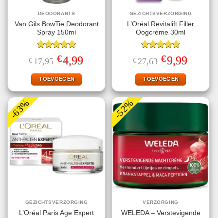
DEODORANTS
GEZICHTSVERZORGING
Van Gils BowTie Deodorant
L’Oréal Revitalift Filler
Spray 150ml
Oogcrème 30ml
Gewaardeerd
Gewaardeerd
€
€
Oorspronkelijke
Huidige
Oorspronkelijke
Huidige
4,99
9,99
€
17,95
€
27,63
5.00
uit 5
5.00
uit 5
prijs
prijs
prijs
prijs
was:
is:
was:
is:
€17,95.
€4,99.
€27,63.
€9,99.
TOEVOEGEN
TOEVOEGEN
-63%
-52%
GEZICHTSVERZORGING
VERZORGING
L’Oréal Paris Age Expert
WELEDA – Verstevigende