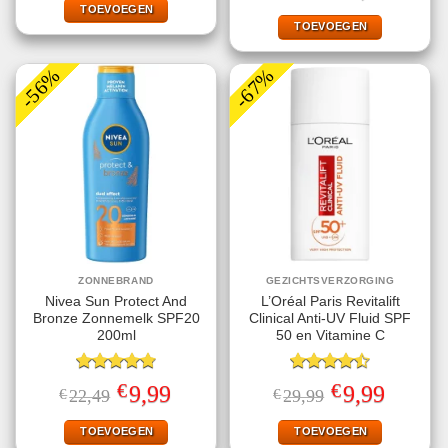
€9,99.
€1,00.
TOEVOEGEN
was:
is:
€26,95.
€11,95.
TOEVOEGEN
-56%
-67%
ZONNEBRAND
GEZICHTSVERZORGING
Nivea Sun Protect And
L’Oréal Paris Revitalift
Bronze Zonnemelk SPF20
Clinical Anti-UV Fluid SPF
200ml
50 en Vitamine C
Gewaardeerd
Gewaardeerd
€
€
Oorspronkelijke
Huidige
Oorspronkelijke
Huidige
9,99
9,99
€
22,49
€
29,99
4.78
uit 5
4.50
uit 5
prijs
prijs
prijs
prijs
was:
is:
was:
is:
€22,49.
€9,99.
€29,99.
€9,99.
TOEVOEGEN
TOEVOEGEN