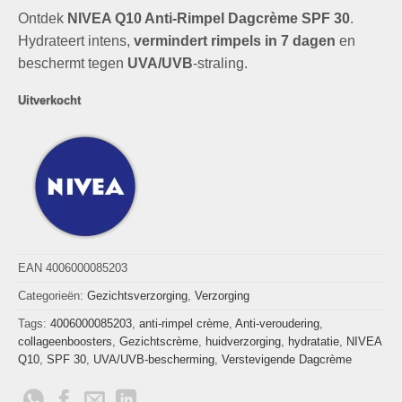
prijs
prijs
Ontdek
NIVEA Q10 Anti-Rimpel Dagcrème SPF 30
was:
is:
.
€24,99.
€7,49.
Hydrateert intens,
vermindert rimpels in 7 dagen
en
beschermt tegen
UVA/UVB
-straling.
Uitverkocht
EAN 4006000085203
Categorieën:
Gezichtsverzorging
,
Verzorging
Tags:
4006000085203
,
anti-rimpel crème
,
Anti-veroudering
,
collageenboosters
,
Gezichtscrème
,
huidverzorging
,
hydratatie
,
NIVEA
Q10
,
SPF 30
,
UVA/UVB-bescherming
,
Verstevigende Dagcrème