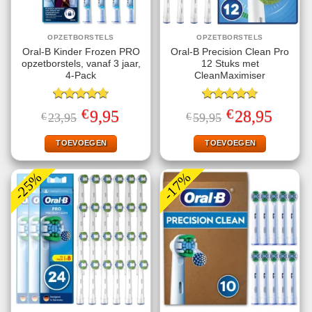
OPZETBORSTELS
OPZETBORSTELS
Oral-B Kinder Frozen PRO
Oral-B Precision Clean Pro
opzetborstels, vanaf 3 jaar,
12 Stuks met
4-Pack
CleanMaximiser
Gewaardeerd
Gewaardeerd
€
€
Oorspronkelijke
Huidige
Oorspronkelijke
Huidige
9,95
28,95
€
23,95
€
59,95
4.67
uit 5
4.75
uit 5
prijs
prijs
prijs
prijs
was:
is:
was:
is:
€23,95.
€9,95.
€59,95.
€28,95.
TOEVOEGEN
TOEVOEGEN
-25%
-17%