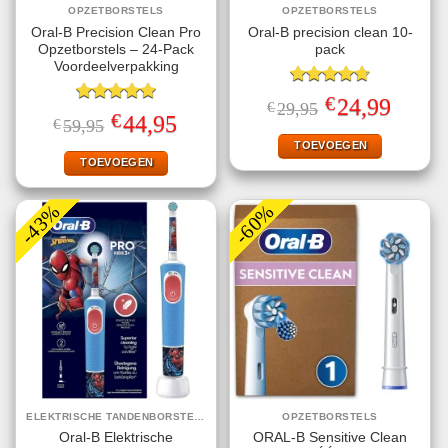
OPZETBORSTELS
OPZETBORSTELS
Oral-B Precision Clean Pro
Oral-B precision clean 10-
Opzetborstels – 24-Pack
pack
Voordeelverpakking
Gewaardeerd
€
Oorspronkelijke
Huidige
24,99
€
29,95
4.70
uit 5
Gewaardeerd
prijs
prijs
€
Oorspronkelijke
Huidige
44,95
€
59,95
5.00
uit 5
was:
is:
prijs
prijs
€29,95.
€24,99.
TOEVOEGEN
was:
is:
€59,95.
€44,95.
TOEVOEGEN
-43%
-60%
ELEKTRISCHE TANDENBORSTELS
OPZETBORSTELS
Oral-B Elektrische
ORAL-B Sensitive Clean