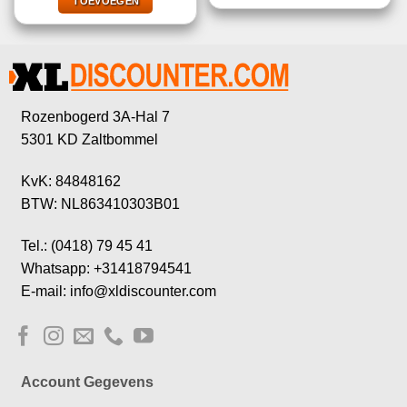
€21,99.
€8,99.
TOEVOEGEN
Rozenbogerd 3A-Hal 7
5301 KD Zaltbommel
KvK: 84848162
BTW: NL863410303B01
Tel.: (0418) 79 45 41
Whatsapp: +31418794541
E-mail: info@xldiscounter.com
Account Gegevens