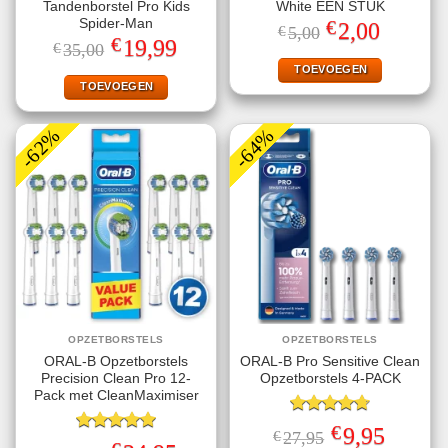
Tandenborstel Pro Kids
White ÉÉN STUK
€
Spider-Man
Oorspronkelijke
Huidige
2,00
€
5,00
prijs
prijs
€
Oorspronkelijke
Huidige
19,99
€
35,00
was:
is:
prijs
prijs
€5,00.
€2,00.
TOEVOEGEN
was:
is:
€35,00.
€19,99.
TOEVOEGEN
-62%
-64%
OPZETBORSTELS
OPZETBORSTELS
ORAL-B Opzetborstels
ORAL-B Pro Sensitive Clean
Precision Clean Pro 12-
Opzetborstels 4-PACK
Pack met CleanMaximiser
Gewaardeerd
€
Oorspronkelijke
Huidige
9,95
€
27,95
4.75
uit 5
Gewaardeerd
prijs
prijs
Oorspronkelijke
Huidige