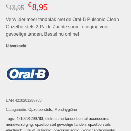
Gewaardeerd
3
€
8,95
€
Oorspronkelijke
Huidige
13,95
5.00
op 5
gebaseerd
prijs
prijs
op
klant
Verwijder meer tandplak met de Oral-B Pulsonic Clean
was:
is:
waarderingen
€13,95.
€8,95.
Opzetborstels 2-Pack. Zachte sonic reiniging voor
gevoelige tanden. Bestel nu online!
Uitverkocht
EAN 4210201299783
Categorieën:
Opzetborstels
,
Mondhygiëne
Tags:
4210201299783
,
elektrische tandenborstel accessoires
,
mondverzorging
,
opzetborstel gevoelige tanden
,
opzetborstels
elektrisch
,
Oral-B Pulsonic
,
poetskop sonic
,
Sonic tandenborstel
,