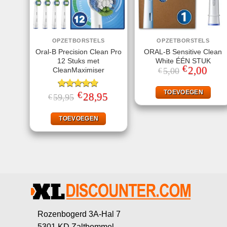
OPZETBORSTELS
OPZETBORSTELS
Oral-B Precision Clean Pro
ORAL-B Sensitive Clean
12 Stuks met
White ÉÉN STUK
€
Oorspronkeli
2,00
Huidi
CleanMaximiser
5,00
€
prijs
prijs
was:
is:
€5,00.
€2,00
TOEVOEGEN
€
Gewaardeerd
Oorspronkelijke
28,95
Huidige
59,95
€
prijs
prijs
4.75
uit 5
was:
is:
€59,95.
€28,95.
TOEVOEGEN
Rozenbogerd 3A-Hal 7
5301 KD Zaltbommel