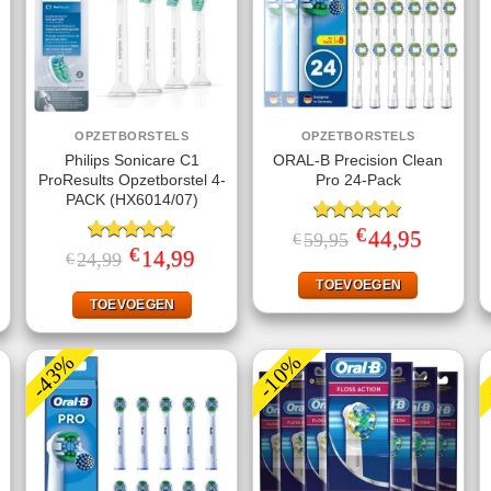
OPZETBORSTELS
OPZETBORSTELS
Philips Sonicare C1
ORAL-B Precision Clean
ProResults Opzetborstel 4-
Pro 24-Pack
PACK (HX6014/07)
€
Gewaardeerd
Oorspronkelijke
44,95
Huidige
59,95
€
prijs
prijs
€
5.00
uit 5
ke
ige
Gewaardeerd
Oorspronkelijke
14,99
Huidige
24,99
€
was:
is:
prijs
prijs
4.75
uit 5
€59,95.
€44,95.
was:
is:
TOEVOEGEN
95.
€24,99.
€14,99.
TOEVOEGEN
-43%
-10%