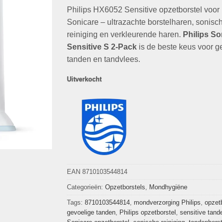
op
klant
Philips HX6052 Sensitive opzetborstel voor
was:
is:
waarderingen
€27,95.
€19,95.
Sonicare – ultrazachte borstelharen, sonisc
reiniging en verkleurende haren.
Philips So
Sensitive S 2-Pack
is de beste keus voor g
tanden en tandvlees.
Uitverkocht
EAN 8710103544814
Categorieën:
Opzetborstels
,
Mondhygiëne
Tags:
8710103544814
,
mondverzorging Philips
,
opzet
gevoelige tanden
,
Philips opzetborstel
,
sensitive tand