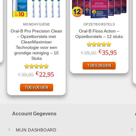
MONDHYGIËNE
OPZETBORSTELS
Oral-B Pro Precision Clean
Oral-B Floss Action –
– Opzetborstels met
Opzetborstels – 12 stuks
jke
ge
CleanMaximiser
Technologie voor een
€
Gewaardeerd
Oorspronkelijke
35,95
Huidige
39,95
€
grondige reiniging – 10
.
prijs
prijs
5.00
uit 5
Stuks
was:
is:
€39,95.
€35,95.
TOEVOEGEN
€
Gewaardeerd
Oorspronkelijke
22,95
Huidige
39,95
€
prijs
prijs
5.00
uit 5
was:
is:
€39,95.
€22,95.
TOEVOEGEN
Account Gegevens
MIJN DASHBOARD