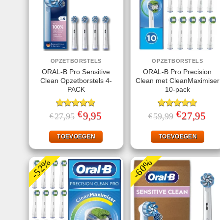
OPZETBORSTELS
OPZETBORSTELS
ORAL-B Pro Sensitive
ORAL-B Pro Precision
Clean Opzetborstels 4-
Clean met CleanMaximiser
PACK
10-pack
€
€
Gewaardeerd
Oorspronkelijke
9,95
Huidige
Gewaardeerd
Oorspronkelij
27,95
Huid
27,95
59,99
€
€
prijs
prijs
prijs
prijs
4.75
uit 5
5.00
uit 5
was:
is:
was:
is:
€27,95.
€9,95.
€59,99.
€27,
TOEVOEGEN
TOEVOEGEN
-52%
-60%