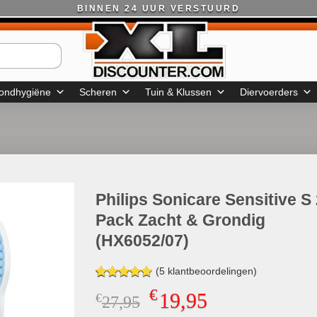
BINNEN 24 UUR VERSTUURD
ondhygiëne
Scheren
Tuin & Klussen
Diervoerders
Philips Sonicare Sensitive S 
Pack Zacht & Grondig
(HX6052/07)
(
5
klantbeoordelingen)
Gewaardeerd
5
€
19,95
€
Oorspronkelijke
Huidige
27,95
4.80
op 5
gebaseerd
prijs
prijs