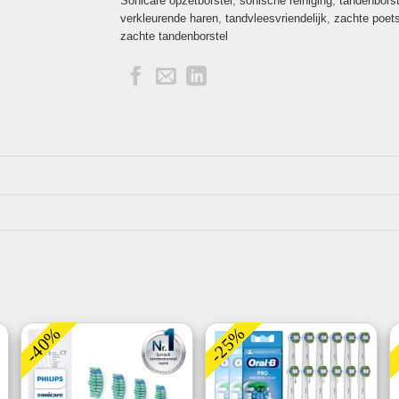
Sonicare opzetborstel
,
sonische reiniging
,
tandenbors
verkleurende haren
,
tandvleesvriendelijk
,
zachte poet
zachte tandenborstel
-40%
-25%