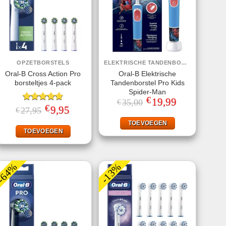
OPZETBORSTELS
ELEKTRISCHE TANDENBORSTELS
Oral-B Cross Action Pro
Oral-B Elektrische
borsteltjes 4-pack
Tandenborstel Pro Kids
Spider-Man
€
Oorspronkelijke
19,99
Huidige
35,00
€
€
prijs
prijs
Gewaardeerd
Oorspronkelijke
9,95
Huidige
27,95
€
was:
is:
prijs
prijs
4.75
uit 5
€35,00.
€19,99.
was:
is:
TOEVOEGEN
€27,95.
€9,95.
TOEVOEGEN
-64%
-13%