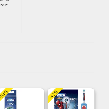
tel met
sbeurt
,
-64%
-43%