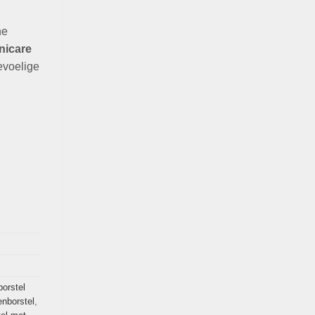
he
nicare
evoelige
borstel
enborstel
,