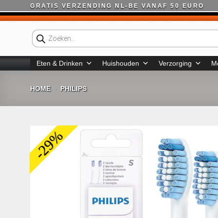
Ga
GRATIS VERZENDING NL-BE VANAF 50 EURO
naar
inhoud
Producten
zoeken
Eten & Drinken
Huishouden
Verzorging
M
HOME
PHILIPS
-
-29%