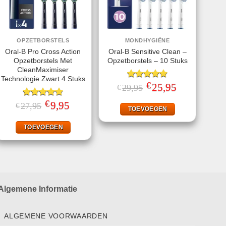
OPZETBORSTELS
MONDHYGIËNE
Oral-B Pro Cross Action
Oral-B Sensitive Clean –
Opzetborstels Met
Opzetborstels – 10 Stuks
CleanMaximiser
Technologie Zwart 4 Stuks
€
Gewaardeerd
Oorspronkelijke
25,95
Huidige
29,95
€
prijs
prijs
4.86
uit 5
was:
is:
€
Gewaardeerd
Oorspronkelijke
9,95
Huidige
27,95
€
€29,95.
€25,95.
TOEVOEGEN
prijs
prijs
4.75
uit 5
was:
is:
€27,95.
€9,95.
TOEVOEGEN
Algemene Informatie
ALGEMENE VOORWAARDEN