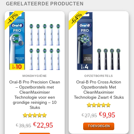
GERELATEERDE PRODUCTEN
-43%
-64%
MONDHYGIËNE
OPZETBORSTELS
Oral-B Pro Precision Clean
Oral-B Pro Cross Action
– Opzetborstels met
Opzetborstels Met
CleanMaximiser
CleanMaximiser
Technologie voor een
Technologie Zwart 4 Stuks
grondige reiniging – 10
Stuks
Gewaardeerd
€
Oorspronkelijke
Huidige
9,95
€
27,95
4.75
uit 5
prijs
prijs
Gewaardeerd
was:
is:
€
Oorspronkelijke
Huidige
22,95
€
39,95
€27,95.
€9,95.
TOEVOEGEN
5.00
uit 5
prijs
prijs
was:
is: