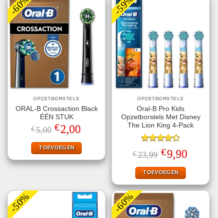
-60%
-59%
OPZETBORSTELS
OPZETBORSTELS
ORAL-B Crossaction Black
Oral-B Pro Kids
ÉÉN STUK
Opzetborstels Met Disney
€
The Lion King 4-Pack
Oorspronkelijke
Huidige
2,00
€
5,00
prijs
prijs
was:
is:
€5,00.
€2,00.
TOEVOEGEN
Gewaardeerd
€
Oorspronkelijke
Huidige
9,90
€
23,99
4.33
uit 5
prijs
prijs
was:
is:
€23,99.
€9,90.
TOEVOEGEN
-50%
-60%