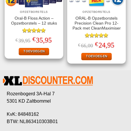
OPZETBORSTELS
OPZETBORSTELS
Oral-B Floss Action –
ORAL-B Opzetborstels
Opzetborstels – 12 stuks
Precision Clean Pro 12-
Pack met CleanMaximiser
Gewaardeerd
€
Oorspronkelijke
Huidige
35,95
€
39,95
5.00
uit 5
Gewaardeerd
prijs
prijs
€
Oorspronkelijke
Huidige
24,95
€
66,00
5.00
uit 5
was:
is:
prijs
prijs
€39,95.
€35,95.
TOEVOEGEN
was:
is:
€66,00.
€24,95.
TOEVOEGEN
Rozenbogerd 3A-Hal 7
5301 KD Zaltbommel
KvK: 84848162
BTW: NL863410303B01