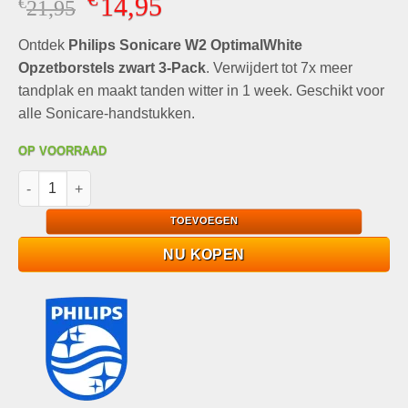
14,95
€
Oorspronkelijke
Huidige
21,95
prijs
prijs
Ontdek
Philips Sonicare W2 OptimalWhite
was:
is:
€21,95.
€14,95.
Opzetborstels zwart 3-Pack
. Verwijdert tot 7x meer
tandplak en maakt tanden witter in 1 week. Geschikt voor
alle Sonicare-handstukken.
OP VOORRAAD
Philips Sonicare W2 OptimalWhite Opzetborstels zwart 3-Pack 
TOEVOEGEN
NU KOPEN