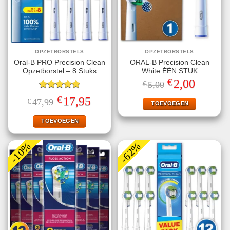
OPZETBORSTELS
OPZETBORSTELS
Oral-B PRO Precision Clean
ORAL-B Precision Clean
Opzetborstel – 8 Stuks
White ÉÉN STUK
€
Oorspronkelijke
Huidige
2,00
€
5,00
prijs
prijs
Gewaardeerd
was:
is:
€
Oorspronkelijke
Huidige
17,95
€
47,99
€5,00.
€2,00.
TOEVOEGEN
5.00
uit 5
prijs
prijs
was:
is:
€47,99.
€17,95.
TOEVOEGEN
-10%
-62%