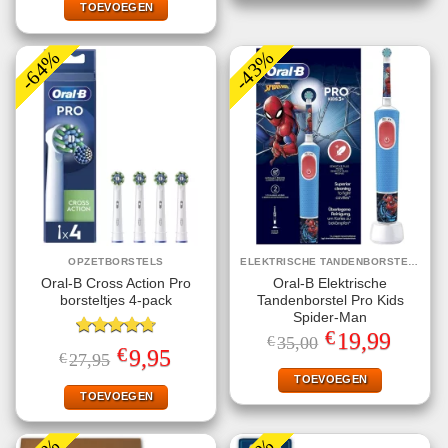
€39,95.
€22,95.
TOEVOEGEN
-64%
-43%
OPZETBORSTELS
ELEKTRISCHE TANDENBORSTELS
Oral-B Cross Action Pro
Oral-B Elektrische
borsteltjes 4-pack
Tandenborstel Pro Kids
Spider-Man
€
Oorspronkelijke
Huidige
19,99
€
35,00
Gewaardeerd
prijs
prijs
€
Oorspronkelijke
Huidige
9,95
€
27,95
4.75
uit 5
was:
is:
prijs
prijs
€35,00.
€19,99.
TOEVOEGEN
was:
is:
€27,95.
€9,95.
TOEVOEGEN