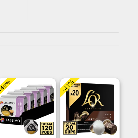
-40%
-41%