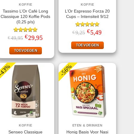
KOFFIE
KOFFIE
Tassimo L’Or Café Long
L’Or Espresso Forza 20
Classique 120 Koffie Pods
Cups – Intensiteit 9/12
(0,25 p/s)
€
Gewaardeerd
Oorspronkelijke
5,49
Huidige
9,25
€
prijs
prijs
€
5.00
uit 5
Gewaardeerd
Oorspronkelijke
29,95
Huidige
49,95
€
was:
is:
prijs
prijs
5.00
uit 5
€9,25.
€5,49.
was:
is:
TOEVOEGEN
€49,95.
€29,95.
TOEVOEGEN
-43%
-56%
KOFFIE
ETEN & DRINKEN
Senseo Classique
Honig Basis Voor Nasi