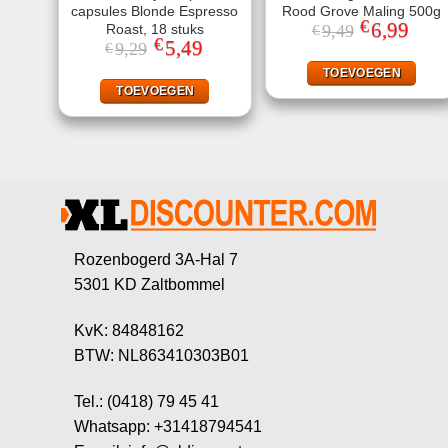
capsules Blonde Espresso
Rood Grove Maling 500g
€
Oorspronkeli
6,99
Huidi
Roast, 18 stuks
9,49
€
prijs
prijs
€
Oorspronkelijke
5,49
Huidige
9,29
€
was:
is:
prijs
prijs
€9,49.
€6,99
was:
is:
TOEVOEGEN
€9,29.
€5,49.
TOEVOEGEN
Rozenbogerd 3A-Hal 7
5301 KD Zaltbommel
KvK: 84848162
BTW: NL863410303B01
Tel.: (0418) 79 45 41
Whatsapp: +31418794541