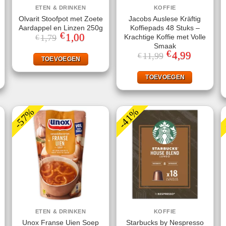
ETEN & DRINKEN
KOFFIE
Olvarit Stoofpot met Zoete
Jacobs Auslese Kräftig
Aardappel en Linzen 250g
Koffiepads 48 Stuks –
€
Oorspronkelijke
1,00
Huidige
Krachtige Koffie met Volle
1,79
€
prijs
prijs
Smaak
was:
is:
jke
ge
€
Oorspronkelijke
4,99
Huidige
11,99
€
€1,79.
€1,00.
TOEVOEGEN
prijs
prijs
was:
is:
.
€11,99.
€4,99.
TOEVOEGEN
-57%
-41%
ETEN & DRINKEN
KOFFIE
Unox Franse Uien Soep
Starbucks by Nespresso