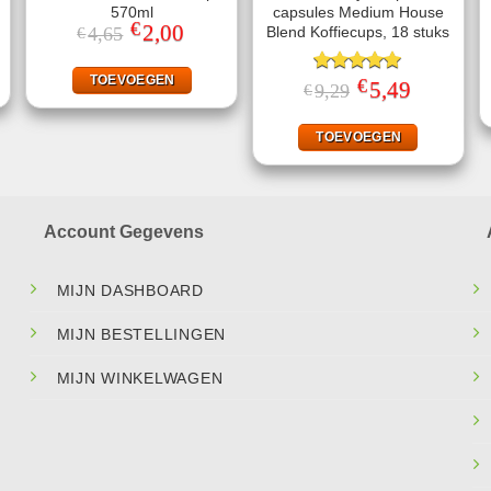
570ml
capsules Medium House
€
jke
ge
Oorspronkelijke
2,00
Huidige
Blend Koffiecups, 18 stuks
4,65
€
prijs
prijs
was:
is:
.
€4,65.
€2,00.
TOEVOEGEN
€
Gewaardeerd
Oorspronkelijke
5,49
Huidige
9,29
€
prijs
prijs
5.00
uit 5
was:
is:
€9,29.
€5,49.
TOEVOEGEN
Account Gegevens
MIJN DASHBOARD
MIJN BESTELLINGEN
MIJN WINKELWAGEN