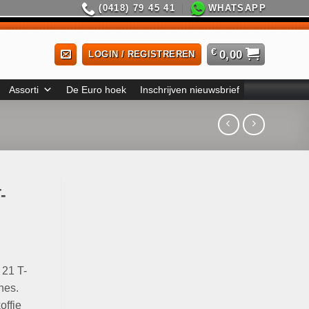
(0418) 79 45 41
WHATSAPP
€
0,00
LOGIN / REGISTREREN
Assorti
De Euro hoek
Inschrijven nieuwsbrief
-
 21 T-
nes.
offie