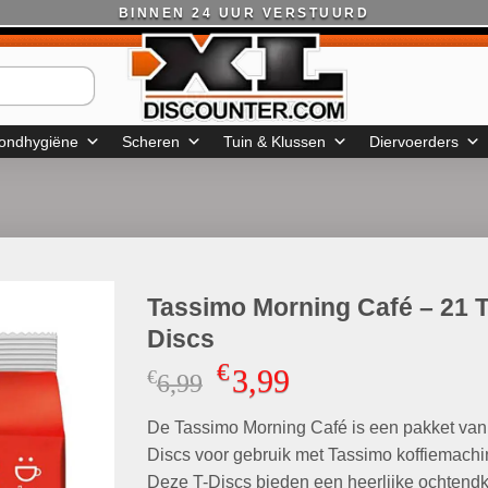
BINNEN 24 UUR VERSTUURD
ondhygiëne
Scheren
Tuin & Klussen
Diervoerders
Tassimo Morning Café – 21 T
Discs
€
3,99
€
Oorspronkelijke
Huidige
6,99
prijs
prijs
De Tassimo Morning Café is een pakket van
was:
is:
€6,99.
€3,99.
Discs voor gebruik met Tassimo koffiemachi
Deze T-Discs bieden een heerlijke ochtendk