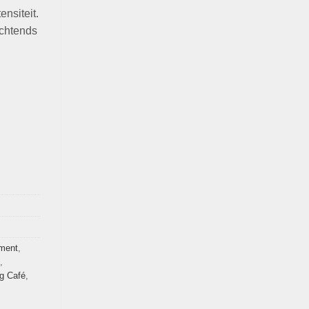
nsiteit.
ochtends
iment
,
,
g Café
,