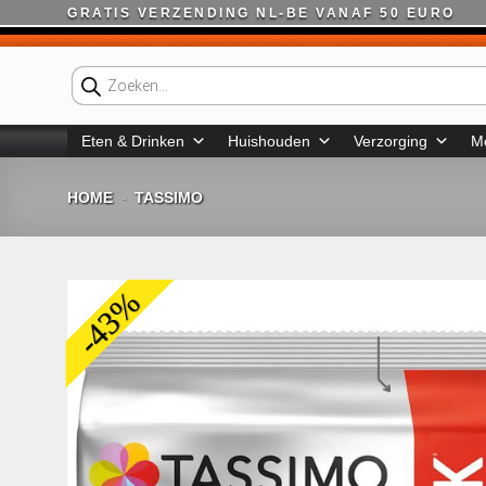
Ga
GRATIS VERZENDING NL-BE VANAF 50 EURO
naar
inhoud
Producten
zoeken
Eten & Drinken
Huishouden
Verzorging
M
HOME
TASSIMO
-
-43%