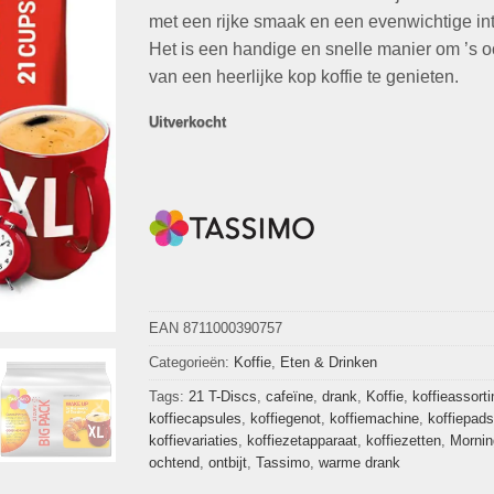
met een rijke smaak en een evenwichtige inte
Het is een handige en snelle manier om ’s 
van een heerlijke kop koffie te genieten.
Uitverkocht
EAN 8711000390757
Categorieën:
Koffie
,
Eten & Drinken
Tags:
21 T-Discs
,
cafeïne
,
drank
,
Koffie
,
koffieassort
koffiecapsules
,
koffiegenot
,
koffiemachine
,
koffiepads
koffievariaties
,
koffiezetapparaat
,
koffiezetten
,
Mornin
ochtend
,
ontbijt
,
Tassimo
,
warme drank