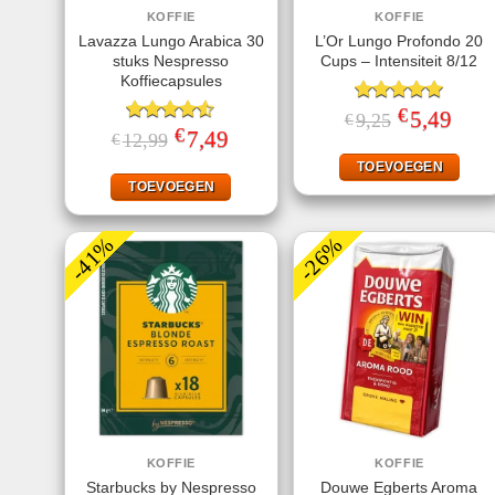
KOFFIE
KOFFIE
Lavazza Lungo Arabica 30
L’Or Lungo Profondo 20
stuks Nespresso
Cups – Intensiteit 8/12
Koffiecapsules
€
Gewaardeerd
Oorspronkeli
5,49
Huidi
9,25
€
prijs
prijs
€
5.00
uit 5
Gewaardeerd
Oorspronkelijke
7,49
Huidige
12,99
€
was:
is:
prijs
prijs
4.50
uit 5
€9,25.
€5,49
was:
is:
TOEVOEGEN
€12,99.
€7,49.
TOEVOEGEN
-41%
-26%
KOFFIE
KOFFIE
Starbucks by Nespresso
Douwe Egberts Aroma