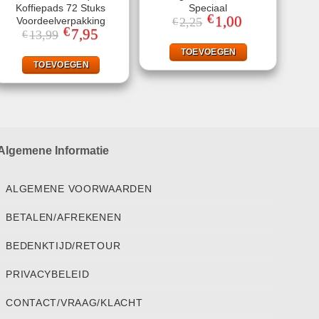
Koffiepads 72 Stuks
Speciaal
€
Oorspronkelijke
1,00
Huidige
Voordeelverpakking
2,25
€
prijs
prijs
€
Oorspronkelijke
7,95
Huidige
13,99
€
was:
is:
prijs
prijs
€2,25.
€1,00.
was:
is:
TOEVOEGEN
€13,99.
€7,95.
TOEVOEGEN
Algemene Informatie
ALGEMENE VOORWAARDEN
BETALEN/AFREKENEN
BEDENKTIJD/RETOUR
PRIVACYBELEID
CONTACT/VRAAG/KLACHT