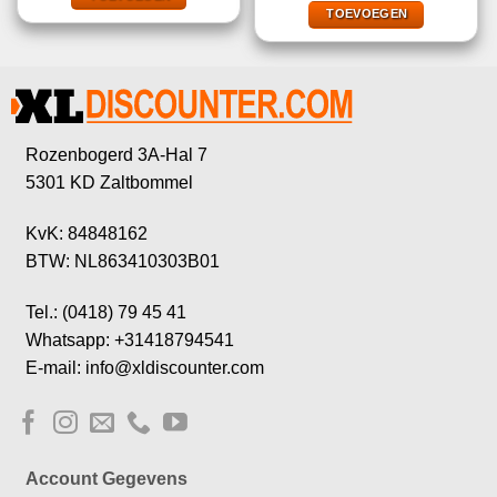
€29,95.
€14,95.
TOEVOEGEN
Rozenbogerd 3A-Hal 7
5301 KD Zaltbommel
KvK: 84848162
BTW: NL863410303B01
Tel.: (0418) 79 45 41
Whatsapp: +31418794541
E-mail: info@xldiscounter.com
Account Gegevens