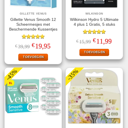
GILLETTE VENUS
WILKINSON
Gillette Venus Smooth 12
Wilkinson Hydro 5 Ultimate
Scheermesjes met
4 plus 1 Gratis, 5 stuks
Beschermende Kussentjes
Gewaardeerd
€
Oorspronkelijke
Huidige
11,99
€
15,99
5.00
uit 5
Gewaardeerd
prijs
prijs
€
Oorspronkelijke
Huidige
19,95
€
39,99
5.00
uit 5
was:
is:
prijs
prijs
€15,99.
€11,99.
TOEVOEGEN
was:
is:
€39,99.
€19,95.
TOEVOEGEN
-45%
-35%