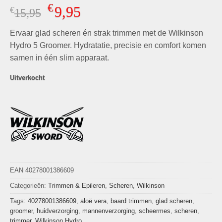
Gewaardeerd
5
€
9,95
€
Oorspronkelijke
Huidige
15,95
4.80
op 5
gebaseerd
prijs
prijs
op
klant
Ervaar glad scheren én strak trimmen met de Wilkinson
was:
is:
waarderingen
€15,95.
€9,95.
Hydro 5 Groomer. Hydratatie, precisie en comfort komen
samen in één slim apparaat.
Uitverkocht
EAN 40278001386609
Categorieën:
Trimmen & Epileren
,
Scheren
,
Wilkinson
Tags:
40278001386609
,
aloë vera
,
baard trimmen
,
glad scheren
,
groomer
,
huidverzorging
,
mannenverzorging
,
scheermes
,
scheren
,
trimmer
,
Wilkinson Hydro