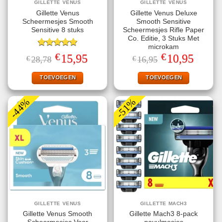
GILLETTE VENUS
GILLETTE VENUS
Gillette Venus
Gillette Venus Deluxe
Scheermesjes Smooth
Smooth Sensitive
Sensitive 8 stuks
Scheermesjes Rifle Paper
Co. Editie, 3 Stuks Met
microkam
Gewaardeerd
€
€
Oorspronkelijke
Huidige
Oorspronkelijke
Huidige
15,95
10,95
€
28,78
€
16,95
5.00
uit 5
prijs
prijs
prijs
prijs
was:
is:
was:
is:
€28,78.
€15,95.
€16,95.
€10,95.
TOEVOEGEN
TOEVOEGEN
-44%
-51%
GILLETTE VENUS
GILLETTE MACH3
Gillette Venus Smooth
Gillette Mach3 8-pack