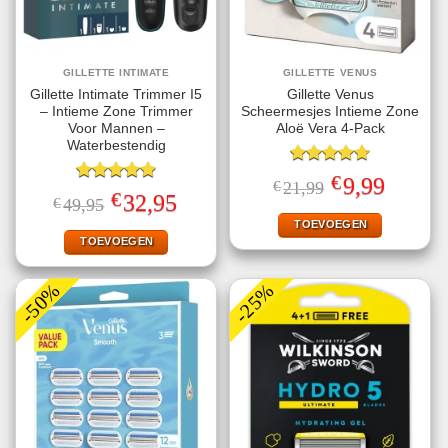
GILLETTE INTIMATE
GILLETTE VENUS
Gillette Intimate Trimmer I5
Gillette Venus
– Intieme Zone Trimmer
Scheermesjes Intieme Zone
Voor Mannen –
Aloë Vera 4-Pack
Waterbestendig
Gewaardeerd
€
Oorspronkelijke
Huidige
9,99
€
21,99
4.75
uit 5
Gewaardeerd
prijs
prijs
€
Oorspronkelijke
Huidige
32,95
€
49,95
4.93
uit 5
was:
is:
prijs
prijs
€21,99.
€9,99.
TOEVOEGEN
was:
is:
€49,95.
€32,95.
TOEVOEGEN
-50%
-25%