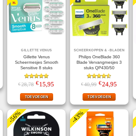
GILLETTE VENUS
SCHEERKOPPEN & -BLADEN
Gillette Venus
Philips OneBlade 360
Scheermesjes Smooth
Blade Vervangmesjes 3
ke
ige
Sensitive 8 stuks
stuks QP430/50
49.
€
€
Gewaardeerd
Oorspronkelijke
15,95
Huidige
Gewaardeerd
Oorspronkelijke
24,95
Huidige
28,78
40,99
€
€
prijs
prijs
prijs
prijs
5.00
uit 5
4.50
uit 5
was:
is:
was:
is:
€28,78.
€15,95.
€40,99.
€24,95.
TOEVOEGEN
TOEVOEGEN
-56%
-43%