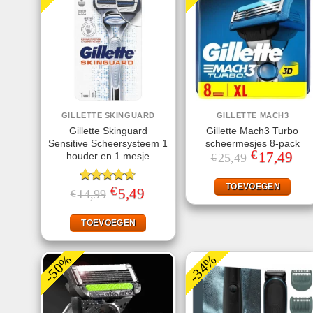
GILLETTE SKINGUARD
GILLETTE MACH3
Gillette Skinguard
Gillette Mach3 Turbo
Sensitive Scheersysteem 1
scheermesjes 8-pack
€
Oorspronkelij
17,49
Huid
houder en 1 mesje
25,49
€
prijs
prijs
was:
is:
€25,49.
€17,
TOEVOEGEN
€
Gewaardeerd
Oorspronkelijke
5,49
Huidige
14,99
€
prijs
prijs
4.60
uit 5
was:
is:
€14,99.
€5,49.
TOEVOEGEN
-50%
-34%