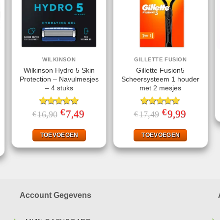
WILKINSON
GILLETTE FUSION
Wilkinson Hydro 5 Skin
Gillette Fusion5
Protection – Navulmesjes
Scheersysteem 1 houder
– 4 stuks
met 2 mesjes
€
€
Gewaardeerd
Oorspronkelijke
7,49
Huidige
Gewaardeerd
Oorspronkelijke
9,99
Huidige
16,90
17,49
€
€
prijs
prijs
prijs
prijs
5.00
uit 5
5.00
uit 5
ke
ige
was:
is:
was:
is:
€16,90.
€7,49.
€17,49.
€9,99.
TOEVOEGEN
TOEVOEGEN
95.
Account Gegevens