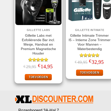
GILLETTE LABS
GILLETTE INTIMATE
Gillette Labs met
Gillette Intimate Trimmer
Exfoliërende Bar incl.
I5 – Intieme Zone Trimmer
Mesje, Handvat en
Voor Mannen –
Premium Magnetische
Waterbestendig
Houder
€
Gewaardeerd
Oorspronkelij
32,95
Huid
49,95
€
prijs
prijs
€
4.93
uit 5
Gewaardeerd
Oorspronkelijke
14,95
Huidige
29,95
€
was:
is:
prijs
prijs
5.00
uit 5
€49,95.
€32,
was:
is:
TOEVOEGEN
€29,95.
€14,95.
TOEVOEGEN
Rozenbogerd 3A-Hal 7