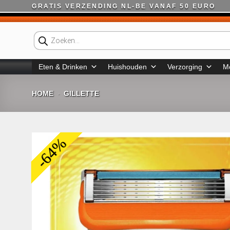
Ga
GRATIS VERZENDING NL-BE VANAF 50 EURO
naar
inhoud
Producten
zoeken
Eten & Drinken
Huishouden
Verzorging
M
HOME
GILLETTE
-
-64%