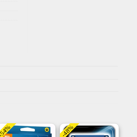
-54%
-48%