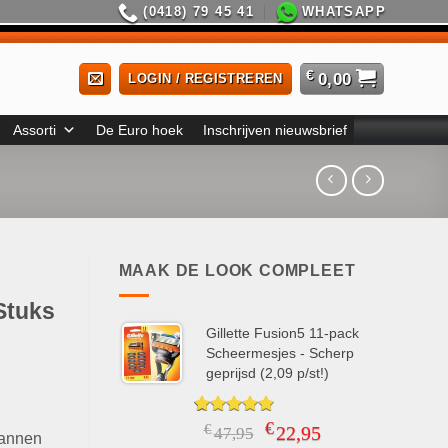
(0418) 79 45 41
WHATSAPP
€
0,00
LOGIN / REGISTREREN
Assorti
De Euro hoek
Inschrijven nieuwsbrief
MAAK DE LOOK COMPLEET
Stuks
Gillette Fusion5 11-pack
Scheermesjes - Scherp
geprijsd (2,09 p/st!)
€
Gewaardeerd
6
Oorspronkelijke
Huidige
€
22,95
47,95
Mannen
5.00
op 5