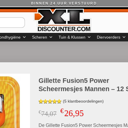
BINNEN 24 UUR VERSTUURD
ondhygiëne
Scheren
Tuin & Klussen
Diervoerders
Gillette Fusion5 Power
Scheermesjes Mannen – 12 
(
5
klantbeoordelingen)
Gewaardeerd
4
€
26,95
€
Oorspronkelijke
Huidige
74,07
5.00
op 5
gebaseerd
prijs
prijs
op
klant
De Gillette Fusion5 Power Scheermesjes 
was:
is:
waarderingen