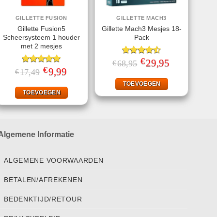
GILLETTE FUSION
GILLETTE MACH3
Gillette Fusion5
Gillette Mach3 Mesjes 18-
Scheersysteem 1 houder
Pack
met 2 mesjes
€
Gewaardeerd
Oorspronkelijke
29,95
Huidige
68,95
€
prijs
prijs
€
4.50
uit 5
Gewaardeerd
Oorspronkelijke
9,99
Huidige
17,49
€
was:
is:
prijs
prijs
5.00
uit 5
€68,95.
€29,95.
was:
is:
TOEVOEGEN
€17,49.
€9,99.
TOEVOEGEN
Algemene Informatie
ALGEMENE VOORWAARDEN
BETALEN/AFREKENEN
BEDENKTIJD/RETOUR