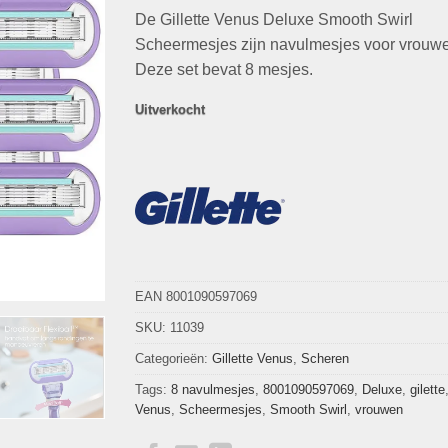
op
klant
De Gillette Venus Deluxe Smooth Swirl
was:
is:
waarderingen
€36,95.
€19,95.
Scheermesjes zijn navulmesjes voor vrouw
Deze set bevat 8 mesjes.
Uitverkocht
EAN 8001090597069
SKU:
11039
Categorieën:
Gillette Venus
,
Scheren
Tags:
8 navulmesjes
,
8001090597069
,
Deluxe
,
gilette
Venus
,
Scheermesjes
,
Smooth Swirl
,
vrouwen