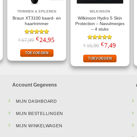
TRIMMEN & EPILEREN
WILKINSON
Braun XT3100 baard- en
Wilkinson Hydro 5 Skin
haartrimmer
Protection – Navulmesjes
– 4 stuks
€
ke
ige
Gewaardeerd
Oorspronkelijke
24,95
Huidige
67,99
€
prijs
prijs
5.00
uit 5
€
Gewaardeerd
Oorspronkelijke
7,49
Huidige
16,90
€
was:
is:
prijs
prijs
5.00
uit 5
99.
€67,99.
€24,95.
was:
is:
TOEVOEGEN
€16,90.
€7,49.
TOEVOEGEN
Account Gegevens
MIJN DASHBOARD
MIJN BESTELLINGEN
MIJN WINKELWAGEN