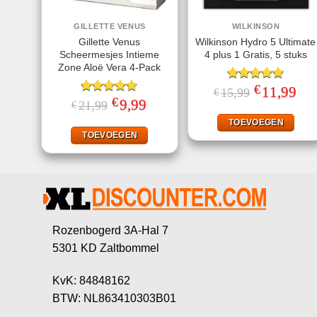
GILLETTE VENUS
WILKINSON
Gillette Venus
Wilkinson Hydro 5 Ultimate
Scheermesjes Intieme
4 plus 1 Gratis, 5 stuks
Zone Aloë Vera 4-Pack
€
Gewaardeerd
Oorspronkelij
11,99
Huid
15,99
€
prijs
prijs
€
5.00
uit 5
Gewaardeerd
Oorspronkelijke
9,99
Huidige
21,99
€
was:
is:
prijs
prijs
4.75
uit 5
€15,99.
€11,
was:
is:
TOEVOEGEN
€21,99.
€9,99.
TOEVOEGEN
Rozenbogerd 3A-Hal 7
5301 KD Zaltbommel
KvK: 84848162
BTW: NL863410303B01