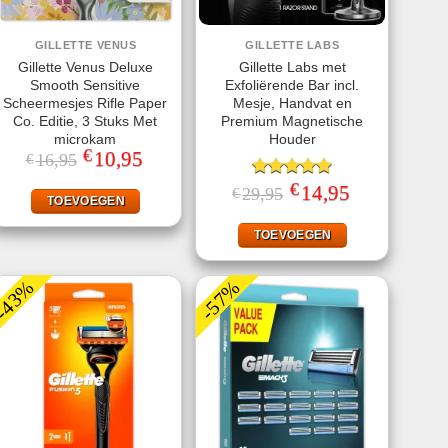
GILLETTE VENUS
GILLETTE LABS
Gillette Venus Deluxe
Gillette Labs met
Smooth Sensitive
Exfoliërende Bar incl.
Scheermesjes Rifle Paper
Mesje, Handvat en
Co. Editie, 3 Stuks Met
Premium Magnetische
microkam
Houder
€
Oorspronkelijke
10,95
Huidige
16,95
€
prijs
prijs
was:
is:
€
Gewaardeerd
Oorspronkelijke
14,95
Huidige
29,95
€
€16,95.
€10,95.
TOEVOEGEN
prijs
prijs
5.00
uit 5
was:
is:
€29,95.
€14,95.
TOEVOEGEN
-43%
-57%