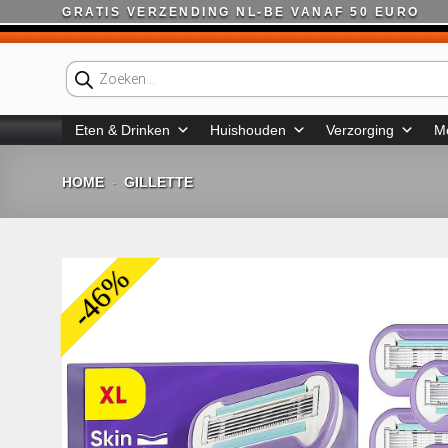
Ga
GRATIS VERZENDING NL-BE VANAF 50 EURO
naar
inhoud
Producten
zoeken
Eten & Drinken
Huishouden
Verzorging
M
HOME
GILLETTE
-
-46%