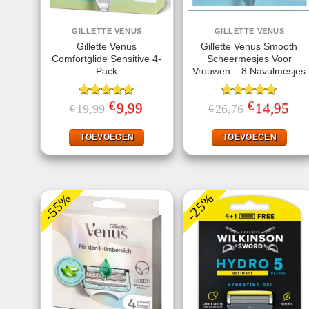
GILLETTE VENUS
GILLETTE VENUS
Gillette Venus
Gillette Venus Smooth
Comfortglide Sensitive 4-
Scheermesjes Voor
Pack
Vrouwen – 8 Navulmesjes
€
€
Gewaardeerd
Oorspronkelijke
9,99
Huidige
Gewaardeerd
Oorspronkelij
14,95
Huid
19,99
26,76
€
€
prijs
prijs
prijs
prijs
5.00
uit 5
5.00
uit 5
was:
is:
was:
is:
€19,99.
€9,99.
€26,76.
€14,
TOEVOEGEN
TOEVOEGEN
-55%
-25%