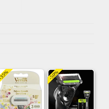
-35%
-50%