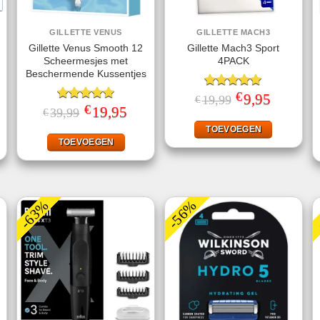
GILLETTE VENUS
GILLETTE MACH3
Gillette Venus Smooth 12
Gillette Mach3 Sport
Scheermesjes met
4PACK
Beschermende Kussentjes
€
Gewaardeerd
Oorspronkelijke
9,95
Huidige
19,99
€
prijs
prijs
€
5.00
uit 5
ke
ige
Gewaardeerd
Oorspronkelijke
19,95
Huidige
39,99
€
was:
is:
prijs
prijs
5.00
uit 5
€19,99.
€9,95.
was:
is:
TOEVOEGEN
95.
€39,99.
€19,95.
TOEVOEGEN
-63%
-56%