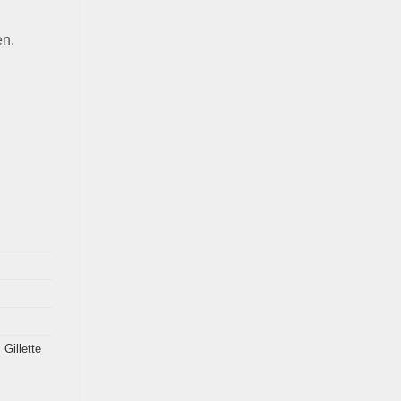
en.
,
Gillette