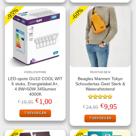
-95%
-60%
VERLICHTING
RUGTASSEN
LED-spots GU10 COOL WIT
Beagles Mannen Tokyo
6 stuks, Energielabel A+,
Schoudertas Geel Sterk &
4.8W>50W 345lumen
Waterafstotend
4000K
€
Oorspronkelijke
Huidige
1,00
€
19,95
Gewaardeerd
prijs
prijs
€
Oorspronkelijke
Huidige
9,95
€
24,95
5.00
uit 5
was:
is:
prijs
prijs
€19,95.
€1,00.
TOEVOEGEN
was:
is:
€24,95.
€9,95.
TOEVOEGEN