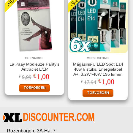
-90%
-94%
BEENMODE
VERLICHTING
La Paay Modieuze Panty’s
Magasins-U LED Spot E14
Antraciet L/1P
40w 6 stuks, Energielabel
€
A+, 3.2W>40W 196 lumen
Oorspronkelijke
Huidige
1,00
€
9,99
prijs
prijs
€
Oorspronkelijke
Huidige
1,00
€
17,94
was:
is:
prijs
prijs
€9,99.
€1,00.
TOEVOEGEN
was:
is:
€17,94.
€1,00.
TOEVOEGEN
Rozenbogerd 3A-Hal 7