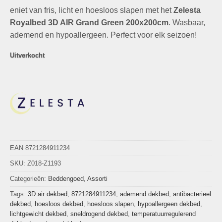
prijs
prijs
eniet van fris, licht en hoesloos slapen met het
was:
is:
Zelesta
€79,00.
€24,95.
Royalbed 3D AIR Grand Green 200x200cm
. Wasbaar,
ademend en hypoallergeen. Perfect voor elk seizoen!
Uitverkocht
EAN 8721284911234
SKU:
Z018-Z1193
Categorieën:
Beddengoed
,
Assorti
Tags:
3D air dekbed
,
8721284911234
,
ademend dekbed
,
antibacterieel
dekbed
,
hoesloos dekbed
,
hoesloos slapen
,
hypoallergeen dekbed
,
lichtgewicht dekbed
,
sneldrogend dekbed
,
temperatuurregulerend