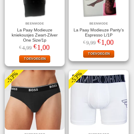
BEENMODE
BEENMODE
La Paay Modieuze
La Paay Modieuze Panty’s
kniekousjes Zwart-Zilver
Espresso L/1P
€
One Size/1p
Oorspronkelijke
Huidige
1,00
€
9,99
prijs
prijs
€
Oorspronkelijke
Huidige
1,00
€
4,99
was:
is:
prijs
prijs
€9,99.
€1,00.
TOEVOEGEN
was:
is:
€4,99.
€1,00.
TOEVOEGEN
-53%
-53%