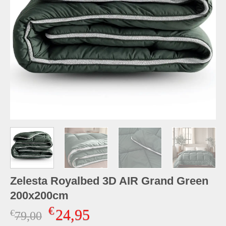
Zelesta Royalbed 3D AIR Grand Green
200x200cm
€
24,95
€
Oorspronkelijke
Huidige
79,00