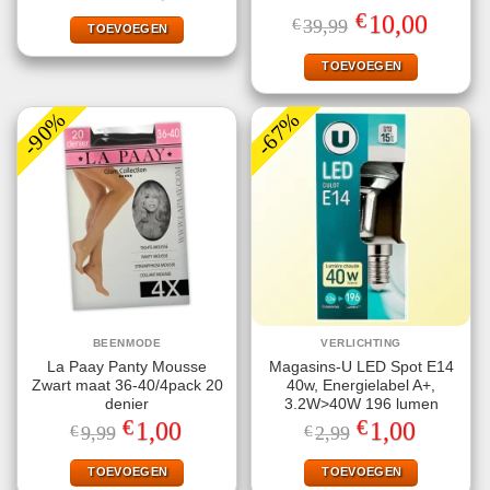
was:
is:
Gewaardeerd
€
Oorspronkelijke
Huidige
10,00
€
39,99
€26,95.
€19,25.
TOEVOEGEN
5.00
uit 5
prijs
prijs
was:
is:
€39,99.
€10,00.
TOEVOEGEN
-90%
-67%
BEENMODE
VERLICHTING
La Paay Panty Mousse
Magasins-U LED Spot E14
Zwart maat 36-40/4pack 20
40w, Energielabel A+,
denier
3.2W>40W 196 lumen
€
€
Oorspronkelijke
Huidige
Oorspronkelijke
Huidige
1,00
1,00
€
9,99
€
2,99
prijs
prijs
prijs
prijs
was:
is:
was:
is:
€9,99.
€1,00.
€2,99.
€1,00.
TOEVOEGEN
TOEVOEGEN