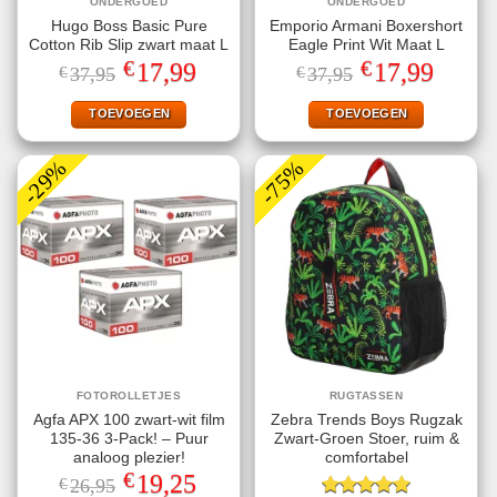
ONDERGOED
ONDERGOED
Hugo Boss Basic Pure
Emporio Armani Boxershort
Cotton Rib Slip zwart maat L
Eagle Print Wit Maat L
€
€
Oorspronkelijke
Huidige
Oorspronkelijke
Huidige
17,99
17,99
€
37,95
€
37,95
prijs
prijs
prijs
prijs
was:
is:
was:
is:
€37,95.
€17,99.
€37,95.
€17,99.
TOEVOEGEN
TOEVOEGEN
-29%
-75%
FOTOROLLETJES
RUGTASSEN
Agfa APX 100 zwart-wit film
Zebra Trends Boys Rugzak
135-36 3-Pack! – Puur
Zwart-Groen Stoer, ruim &
analoog plezier!
comfortabel
€
Oorspronkelijke
Huidige
19,25
€
26,95
prijs
prijs