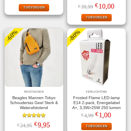
was:
is:
Gewaardeerd
€
Oorspronkelijke
Huidige
10,00
€
39,99
€37,95.
€17,99.
TOEVOEGEN
5.00
uit 5
prijs
prijs
was:
is:
€39,99.
€10,00.
TOEVOEGEN
-60%
-80%
RUGTASSEN
VERLICHTING
Beagles Mannen Tokyo
Frosted Flame LED-lamp
Schoudertas Geel Sterk &
E14 2-pack, Energielabel
Waterafstotend
A+, 3,3W>25W 250 lumen
€
Oorspronkelijke
Huidige
1,00
€
4,99
prijs
prijs
Gewaardeerd
was:
is:
€
Oorspronkelijke
Huidige
9,95
€
24,95
€4,99.
€1,00.
TOEVOEGEN
5.00
uit 5
prijs
prijs