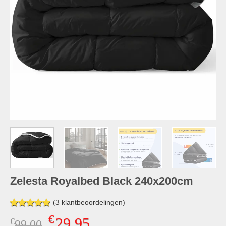
Zelesta Royalbed Black 240x200cm
(
3
klantbeoordelingen)
Gewaardeerd
3
€
29,95
€
Oorspronkelijke
Huidige
99,00
5.00
op 5