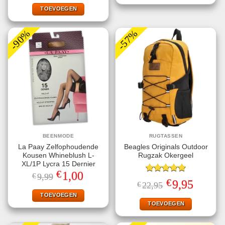
was:
is:
€24,95.
€9,95.
TOEVOEGEN
-90%
-57%
BEENMODE
RUGTASSEN
La Paay Zelfophoudende
Beagles Originals Outdoor
Kousen Whineblush L-
Rugzak Okergeel
XL/1P Lycra 15 Dernier
€
Oorspronkelijke
Huidige
1,00
€
9,99
Gewaardeerd
prijs
prijs
€
Oorspronkelijke
Huidige
9,95
€
22,95
5.00
uit 5
was:
is:
prijs
prijs
€9,99.
€1,00.
TOEVOEGEN
was:
is:
€22,95.
€9,95.
TOEVOEGEN