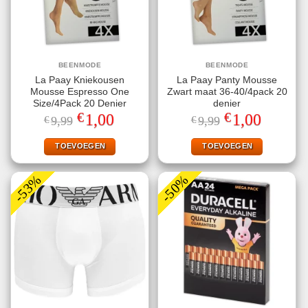
BEENMODE
BEENMODE
La Paay Kniekousen
La Paay Panty Mousse
Mousse Espresso One
Zwart maat 36-40/4pack 20
Size/4Pack 20 Denier
denier
€
€
Oorspronkelijke
Huidige
Oorspronkelijke
Huidige
1,00
1,00
€
9,99
€
9,99
prijs
prijs
prijs
prijs
was:
is:
was:
is:
€9,99.
€1,00.
€9,99.
€1,00.
TOEVOEGEN
TOEVOEGEN
-53%
-50%