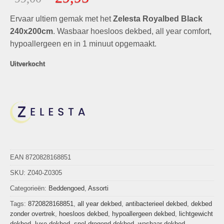
gebaseerd
prijs
prijs
op
klant
Ervaar ultiem gemak met het
was:
is:
Zelesta Royalbed Black
waarderingen
€99,00.
€29,95.
240x200cm
. Wasbaar hoesloos dekbed, all year comfort,
hypoallergeen en in 1 minuut opgemaakt.
Uitverkocht
EAN 8720828168851
SKU:
Z040-Z0305
Categorieën:
Beddengoed
,
Assorti
Tags:
8720828168851
,
all year dekbed
,
antibacterieel dekbed
,
dekbed
zonder overtrek
,
hoesloos dekbed
,
hypoallergeen dekbed
,
lichtgewicht
dekbed
,
luxe dekbed
,
snel drogend dekbed
,
wasbaar dekbed
,