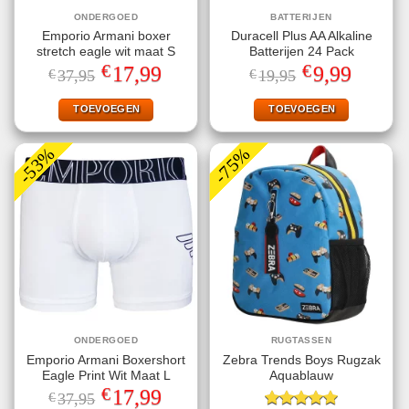
ONDERGOED
BATTERIJEN
Emporio Armani boxer
Duracell Plus AA Alkaline
stretch eagle wit maat S
Batterijen 24 Pack
€
€
Oorspronkelijke
Huidige
Oorspronkelijke
Huidige
17,99
9,99
€
37,95
€
19,95
prijs
prijs
prijs
prijs
was:
is:
was:
is:
€37,95.
€17,99.
€19,95.
€9,99.
TOEVOEGEN
TOEVOEGEN
-53%
-75%
ONDERGOED
RUGTASSEN
Emporio Armani Boxershort
Zebra Trends Boys Rugzak
Eagle Print Wit Maat L
Aquablauw
€
Oorspronkelijke
Huidige
17,99
€
37,95
prijs
prijs