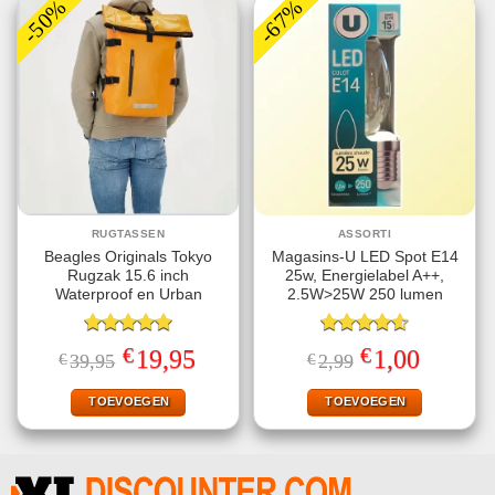
-50%
-67%
RUGTASSEN
ASSORTI
Beagles Originals Tokyo
Magasins-U LED Spot E14
Rugzak 15.6 inch
25w, Energielabel A++,
Waterproof en Urban
2.5W>25W 250 lumen
Gewaardeerd
Gewaardeerd
€
€
Oorspronkelijke
Huidige
Oorspronkelijke
Huidige
19,95
1,00
€
39,95
€
2,99
5.00
uit 5
4.60
uit 5
prijs
prijs
prijs
prijs
was:
is:
was:
is:
€39,95.
€19,95.
€2,99.
€1,00.
TOEVOEGEN
TOEVOEGEN