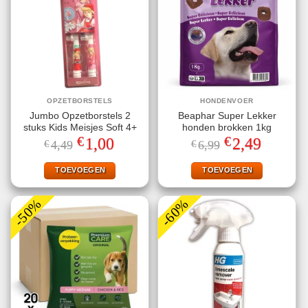
OPZETBORSTELS
HONDENVOER
Jumbo Opzetborstels 2
Beaphar Super Lekker
stuks Kids Meisjes Soft 4+
honden brokken 1kg
€
€
Oorspronkelijke
Huidige
Oorspronkelijke
Huidige
1,00
2,49
€
4,49
€
6,99
prijs
prijs
prijs
prijs
was:
is:
was:
is:
€4,49.
€1,00.
€6,99.
€2,49.
TOEVOEGEN
TOEVOEGEN
-50%
-60%