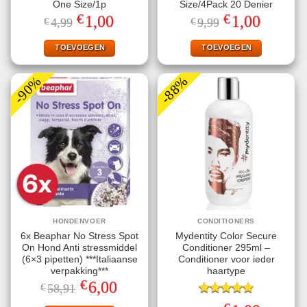
One Size/1p
Size/4Pack 20 Denier
€
€
Oorspronkelijke
Huidige
Oorspronkelijke
Huidige
1,00
1,00
€
4,99
€
9,99
prijs
prijs
prijs
prijs
was:
is:
was:
is:
€4,99.
€1,00.
€9,99.
€1,00.
TOEVOEGEN
TOEVOEGEN
-90%
-88%
HONDENVOER
CONDITIONERS
6x Beaphar No Stress Spot
Mydentity Color Secure
On Hond Anti stressmiddel
Conditioner 295ml –
(6×3 pipetten) ***Italiaanse
Conditioner voor ieder
verpakking***
haartype
€
Oorspronkelijke
Huidige
6,00
€
58,91
prijs
prijs
was:
is:
Gewaardeerd
Oorspronkelijke
Huidige