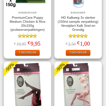
HONDENVOER
BADKAMER
PremiumCare Puppy
HG Kalkweg 3x sterker
Medium Chicken & Rice
(150ml sample verpakking)
20x150g
Verwijdert Kalk Snel en
(probeerverpakkingen)
Grondig
Gewaardeerd
Gewaardeerd
€
€
Oorspronkelijke
Huidige
Oorspronkelijke
Huidige
9,95
1,00
€
19,95
€
2,50
4.60
uit 5
5.00
uit 5
prijs
prijs
prijs
prijs
was:
is:
was:
is:
€19,95.
€9,95.
€2,50.
€1,00.
TOEVOEGEN
TOEVOEGEN
-90%
-90%