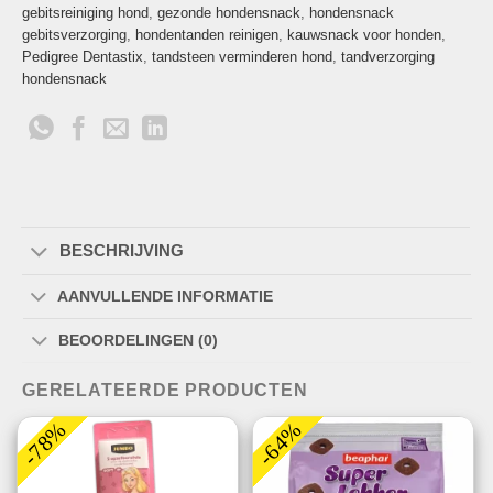
gebitsreiniging hond
,
gezonde hondensnack
,
hondensnack
gebitsverzorging
,
hondentanden reinigen
,
kauwsnack voor honden
,
Pedigree Dentastix
,
tandsteen verminderen hond
,
tandverzorging
hondensnack
BESCHRIJVING
AANVULLENDE INFORMATIE
BEOORDELINGEN (0)
GERELATEERDE PRODUCTEN
-78%
-64%