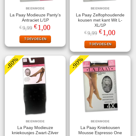
BEENMODE
BEENMODE
La Paay Modieuze Panty’s
La Paay Zelfophoudende
Antraciet L/1P
kousen met kant Wit L-
€
XL/1P
Oorspronkelijke
Huidige
1,00
€
9,99
prijs
prijs
€
Oorspronkelijke
Huidige
1,00
€
9,99
was:
is:
prijs
prijs
€9,99.
€1,00.
TOEVOEGEN
was:
is:
€9,99.
€1,00.
TOEVOEGEN
-80%
-90%
BEENMODE
BEENMODE
La Paay Modieuze
La Paay Kniekousen
kniekousjes Zwart-Zilver
Mousse Espresso One