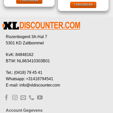
€9,99.
€1,00.
TOEVOEGEN
was:
is:
€2,50.
€1,00.
TOEVOEGEN
Rozenbogerd 3A-Hal 7
5301 KD Zaltbommel
KvK: 84848162
BTW: NL863410303B01
Tel.: (0418) 79 45 41
Whatsapp: +31418794541
E-mail: info@xldiscounter.com
Account Gegevens