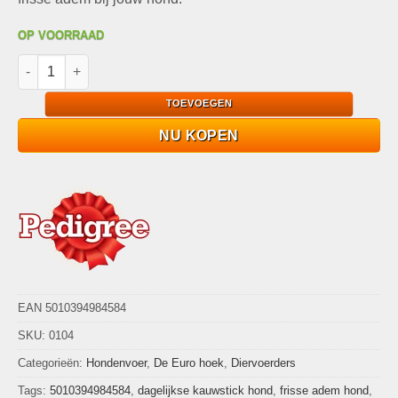
OP VOORRAAD
Pedigree Dentastix Daily Oral Care 7 stuks 180g Hondensnack 
TOEVOEGEN
NU KOPEN
EAN 5010394984584
SKU:
0104
Categorieën:
Hondenvoer
,
De Euro hoek
,
Diervoerders
Tags:
5010394984584
,
dagelijkse kauwstick hond
,
frisse adem hond
,