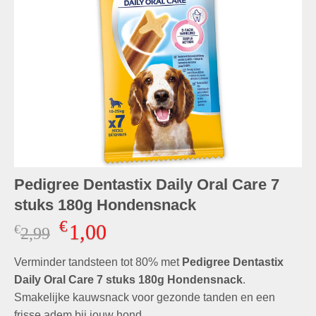
Pedigree Dentastix Daily Oral Care 7
stuks 180g Hondensnack
€
1,00
€
Oorspronkelijke
Huidige
2,99
prijs
prijs
Verminder tandsteen tot 80% met
was:
is:
Pedigree Dentastix
€2,99.
€1,00.
Daily Oral Care 7 stuks 180g Hondensnack
.
Smakelijke kauwsnack voor gezonde tanden en een
frisse adem bij jouw hond.