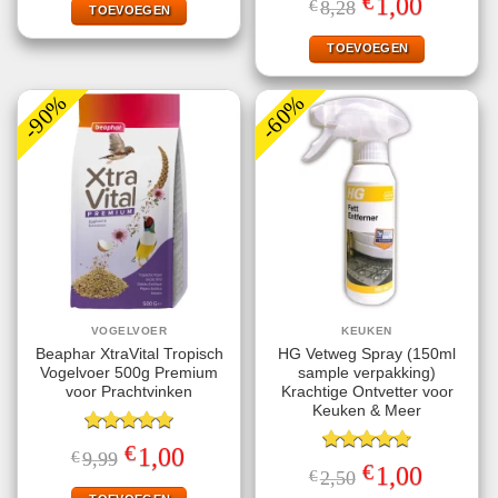
€
1,00
€
8,28
€58,91.
€6,00.
TOEVOEGEN
4.83
uit 5
prijs
prijs
was:
is:
€8,28.
€1,00.
TOEVOEGEN
-90%
-60%
VOGELVOER
KEUKEN
Beaphar XtraVital Tropisch
HG Vetweg Spray (150ml
Vogelvoer 500g Premium
sample verpakking)
voor Prachtvinken
Krachtige Ontvetter voor
Keuken & Meer
Gewaardeerd
€
Oorspronkelijke
Huidige
1,00
€
9,99
5.00
uit 5
Gewaardeerd
prijs
prijs
€
Oorspronkelijke
Huidige
1,00
€
2,50
4.71
uit 5
was:
is:
prijs
prijs